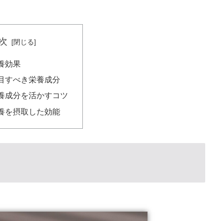
次
養効果
目すべき栄養成分
養成分を活かすコツ
養を摂取した効能