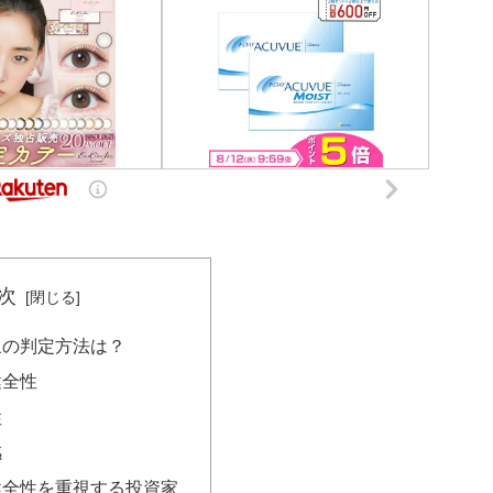
次
象の判定方法は？
健全性
性
感
健全性を重視する投資家