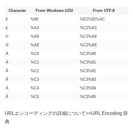
Character
From Windows-1252
From UTF-8
€
%80
%E2%82%AC
£
%A3
%C2%A3
©
%A9
%C2%A9
®
%AE
%C2%AE
À
%C0
%C3%80
Á
%C1
%C3%81
Â
%C2
%C3%82
Ã
%C3
%C3%83
Ä
%C4
%C3%84
Å
%C5
%C3%85
URLエンコーディングの詳細について>>URL Encoding 辞
典