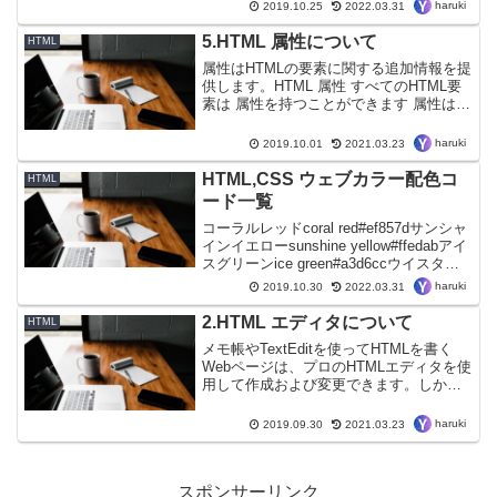
HTML5 <video>要素は、Webページにビ
haruki
2019.10.25
2022.03.31
デオを埋め込むための標準的な方...
5.HTML 属性について
HTML
属性はHTMLの要素に関する追加情報を提
供します。HTML 属性 すべてのHTML要
素は 属性を持つことができます 属性は要
素に関する 追加情報 を提供します 属性
は常に 開始タグで指定されます 属性は通
haruki
2019.10.01
2021.03.23
常、名前と値のペアで次のようになり
ま...
HTML,CSS ウェブカラー配色コ
HTML
ード一覧
コーラルレッドcoral red#ef857dサンシャ
インイエローsunshine yellow#ffedabアイ
スグリーンice green#a3d6ccウイスタリ
アwistaria#8d93c8ピンクアーモンドpink
haruki
2019.10.30
2022.03.31
almond#e...
2.HTML エディタについて
HTML
メモ帳やTextEditを使ってHTMLを書く
Webページは、プロのHTMLエディタを使
用して作成および変更できます。しか
し、HTMLを学ぶには、Notepad（PC）
やTextEdit（Mac）のような単純なテキス
haruki
2019.09.30
2021.03.23
トエディタをお勧めします...
スポンサーリンク