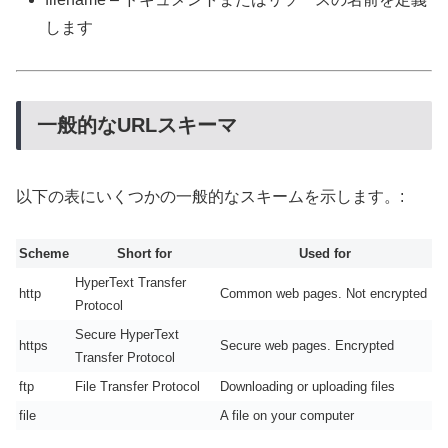
します
一般的なURLスキーマ
以下の表にいくつかの一般的なスキームを示します。:
Scheme
Short for
Used for
HyperText Transfer
http
Common web pages. Not encrypted
Protocol
Secure HyperText
https
Secure web pages. Encrypted
Transfer Protocol
ftp
File Transfer Protocol
Downloading or uploading files
file
A file on your computer