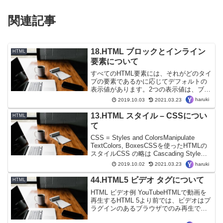
関連記事
18.HTML ブロックとインライン
HTML
要素について
すべてのHTML要素には、それがどのタイ
プの要素であるかに応じてデフォルトの
表示値があります。2つの表示値は、ブロ
ックとインラインです。ブロックレベル
haruki
2019.10.03
2021.03.23
の要素ブロックレベルの要素は常に新し
い行から始まり、使用可能な全幅を占め
13.HTML スタイル – CSSについ
HTML
ます（可能な限り左...
て
CSS = Styles and ColorsManipulate
TextColors, BoxesCSSを使ったHTMLの
スタイルCSS の略は Cascading Style
Sheets.CSS の記述は 表示する方法を記
haruki
2019.10.02
2021.03.23
述したもの...
44.HTML5 ビデオ タグについて
HTML
HTML ビデオ例 YouTubeHTMLで動画を
再生するHTML 5より前では、ビデオはプ
ラグインのあるブラウザでのみ再生でき
ていました（フラッシュのように）