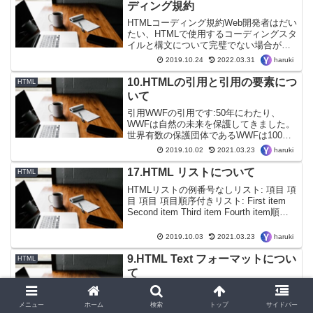
ディング規約
HTMLコーディング規約Web開発者はだい
たい、HTMLで使用するコーディングスタ
イルと構文について完璧でない場合が多
いです。2000年から2010年の間に、多く
haruki
2019.10.24
2022.03.31
のWeb開発者がHTMLからXHTMLに変換
しました。XHTMLでは、デベロッ...
10.HTMLの引用と引用の要素につ
HTML
いて
引用WWFの引用です:50年にわたり、
WWFは自然の未来を保護してきました。
世界有数の保護団体であるWWFは100か
国で活動しており、米国では120万人、世
haruki
2019.10.02
2021.03.23
界では500万人近くの会員が支援していま
す。短い引用のHTML <q>HTML <...
17.HTML リストについて
HTML
HTMLリストの例番号なしリスト: 項目 項
目 項目 項目順序付きリスト: First item
Second item Third item Fourth item順不
同のHTMLリスト番号なしリストは<ul>
タグで始まります。各リスト...
haruki
2019.10.03
2021.03.23
9.HTML Text フォーマットについ
HTML
て
Text フォーマットこれは太字これは斜体
これは サブスクリプト と スーパスクリ
メニュー
ホーム
検索
トップ
サイドバー
プトHTML フォーマット要素前の章で