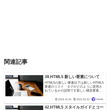
関連記事
39.HTML5 新しい要素について
HTML
HTML5の新しい要素以下は新しいHTML5
要素のリスト タグがどのように使用さ
れているかの説明です新しい構造要素
HTML5はより優れた文書構造のために新
しい要素を提供していますTag説明
haruki
2019.10.24
2022.03.31
<article>文書内の記事を定義します
<asid...
42.HTML5 スタイルガイドとコー
HTML