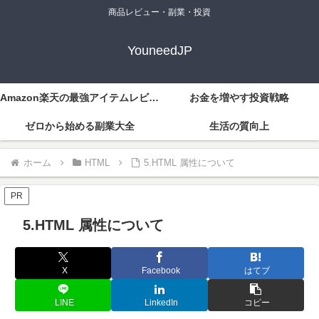
商品レビュー・副業・投資
YouneedJP
Amazon楽天の最強アイテムレビュー
お金を増やす投資戦略
ゼロから始める副業大全
生活の質向上
ホーム
HTML
5.HTML 属性について
PR
5.HTML 属性について
X
Facebook
はてブ
LINE
LinkedIn
コピー