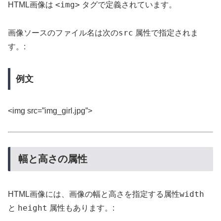
<img>
HTML画像は
タグで定義されています。
src
画像ソースのファイル名は次の
属性で指定されま
す。:
例文
<img src=”img_girl.jpg”>
幅と高さの属性
width
HTML画像には、画像の幅と高さを指定する属性
height
と
属性もあります。: