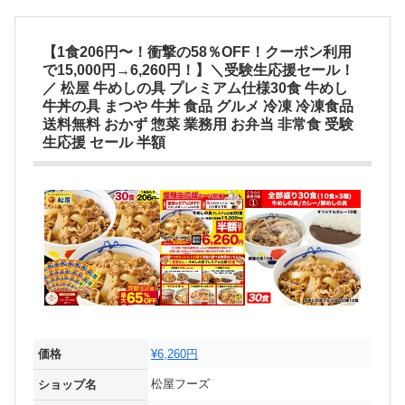
【1食206円〜！衝撃の58％OFF！クーポン利用
で15,000円→6,260円！】＼受験生応援セール！
／ 松屋 牛めしの具 プレミアム仕様30食 牛めし
牛丼の具 まつや 牛丼 食品 グルメ 冷凍 冷凍食品
送料無料 おかず 惣菜 業務用 お弁当 非常食 受験
生応援 セール 半額
価格
¥6,260円
松屋フーズ
ショップ名