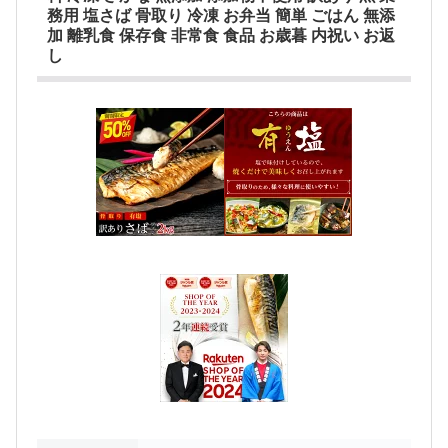
務用 塩さば 骨取り 冷凍 お弁当 簡単 ごはん 無添
加 離乳食 保存食 非常食 食品 お歳暮 内祝い お返
し