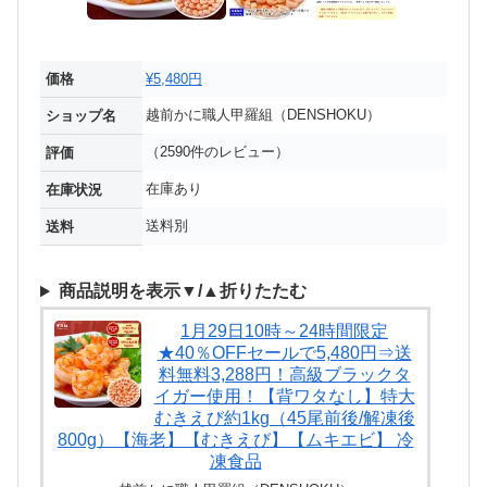
価格
¥5,480円
越前かに職人甲羅組（DENSHOKU）
ショップ名
（2590件のレビュー）
評価
在庫あり
在庫状況
送料別
送料
商品説明を表示▼/▲折りたたむ
1月29日10時～24時間限定
★40％OFFセールで5,480円⇒送
料無料3,288円！高級ブラックタ
イガー使用！【背ワタなし】特大
むきえび約1kg（45尾前後/解凍後
800g）【海老】【むきえび】【ムキエビ】 冷
凍食品