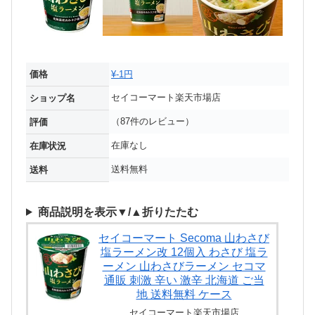
価格
¥-1円
セイコーマート楽天市場店
ショップ名
（87件のレビュー）
評価
在庫なし
在庫状況
送料無料
送料
商品説明を表示▼/▲折りたたむ
セイコーマート Secoma 山わさび
塩ラーメン改 12個入 わさび 塩ラ
ーメン 山わさびラーメン セコマ
通販 刺激 辛い 激辛 北海道 ご当
地 送料無料 ケース
セイコーマート楽天市場店