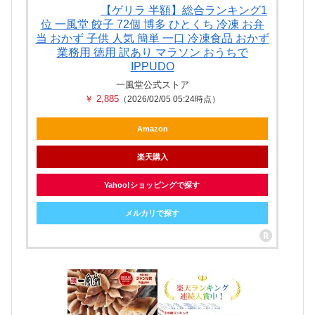
【ゲリラ 半額】総合ランキング1
位 一風堂 餃子 72個 博多 ひとくち 冷凍 お弁
当 おかず 子供 人気 簡単 一口 冷凍食品 おかず
業務用 徳用 訳あり マラソン おうちで
IPPUDO
一風堂公式ストア
￥ 2,885
（2026/02/05 05:24時点）
Amazon
楽天購入
Yahoo!ショッピングで探す
メルカリで探す