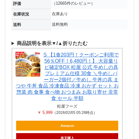
（12665件のレビュー）
評価
在庫あり
在庫状況
送料無料
送料
商品説明を表示▼/▲折りたたむ
S 【1食203円！クーポンご利用で
56％OFF！6,480円！】 大容量リ
ピ確定BOX 松屋 公式 牛めしの具
プレミアム仕様 30食 ＼牛めしバ
ーガー2個付／牛めし 牛丼の具 ま
つや 牛丼 食品 冷凍食品 冷凍 おかず セット お
惣菜 肉 食事 食べ物 おつまみ お取り寄せ 非常
食 セール 半額
松屋フーズ
￥ 5,999
（2026/02/05 05:28時点）
Amazon
楽天購入