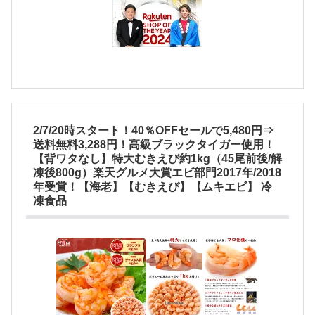
2/7/20時スタート！40％OFFセールで5,480円⇒
送料無料3,288円！高級ブラックタイガー使用！
【背ワタなし】特大むきえび約1kg（45尾前後/解
凍後800g）楽天グルメ大賞エビ部門2017年/2018
年受賞！【海老】【むきえび】【ムキエビ】 冷
凍食品