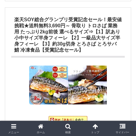
楽天SOY総合グランプリ受賞記念セール！最安値
挑戦★送料無料3,690円～ 骨取り トロさば 業務
用 たっぷり2kg前後 選べるサイズ⇒【1】訳あり
小中サイズ半身フィーレ 【2】一級品大サイズ半
身フィーレ 【3】約30g切身 とろさば とろサバ
鯖 冷凍食品【受賞記念セール】
メニュー
ホーム
検索
トップ
サイドバー