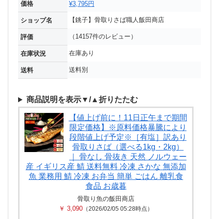
価格
¥3,795円
【銚子】骨取りさば職人飯田商店
ショップ名
（14157件のレビュー）
評価
在庫あり
在庫状況
送料別
送料
商品説明を表示▼/▲折りたたむ
【値上げ前に！11日正午まで期間
限定価格】※原料価格暴騰により
段階値上げ予定※［有塩］訳あり
骨取りさば（選べる1kg・2kg）
｜ 骨なし 骨抜き 天然 ノルウェー
産 イギリス産 鯖 送料無料 冷凍 さかな 無添加
魚 業務用 鯖 冷凍 お弁当 簡単 ごはん 離乳食
食品 お歳暮
骨取り魚の飯田商店
￥ 3,090
（2026/02/05 05:28時点）