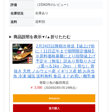
（23342件のレビュー）
評価
在庫あり
在庫状況
送料別
送料
商品説明を表示▼/▲折りたたむ
2月24日以降順次発送【値上げ前
に！11日正午まで期間限定価格】
※原料価格暴騰により段階値上げ
予定※［無塩］訳あり骨取りさば
（選べる1kg・2kg）｜骨なし 骨
抜き 天然 ノルウェー産 イギリス産 鯖 お弁当
魚 冷凍 減塩 送料無料 食品 まとめ買い 離乳食
骨取り魚の飯田商店
￥ 3,090
（2026/02/05 05:24時点）
Amazon
楽天購入