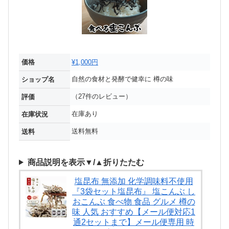
価格
¥1,000円
自然の食材と発酵で健幸に 樽の味
ショップ名
（27件のレビュー）
評価
在庫あり
在庫状況
送料無料
送料
商品説明を表示▼/▲折りたたむ
塩昆布 無添加 化学調味料不使用
『3袋セット塩昆布』 塩こんぶ し
おこんぶ 食べ物 食品 グルメ 樽の
味 人気 おすすめ【メール便対応1
通2セットまで】メール便専用 時