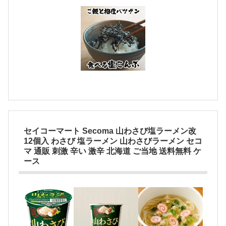
セイコーマート Secoma 山わさび塩ラーメン改
12個入 わさび 塩ラーメン 山わさびラーメン セコ
マ 通販 刺激 辛い 激辛 北海道 ご当地 送料無料 ケ
ース