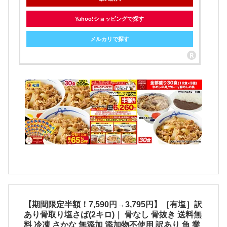
Yahoo!ショッピングで探す
メルカリで探す
【期間限定半額！7,590円→3,795円】［有塩］訳
あり骨取り塩さば(2キロ)｜ 骨なし 骨抜き 送料無
料 冷凍 さかな 無添加 添加物不使用 訳あり 魚 業