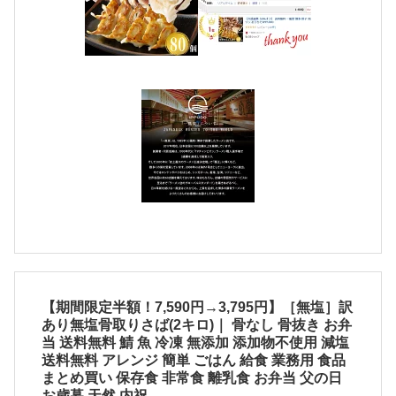
【期間限定半額！7,590円→3,795円】［無塩］訳
あり無塩骨取りさば(2キロ)｜ 骨なし 骨抜き お弁
当 送料無料 鯖 魚 冷凍 無添加 添加物不使用 減塩
送料無料 アレンジ 簡単 ごはん 給食 業務用 食品
まとめ買い 保存食 非常食 離乳食 お弁当 父の日
お歳暮 天然 内祝