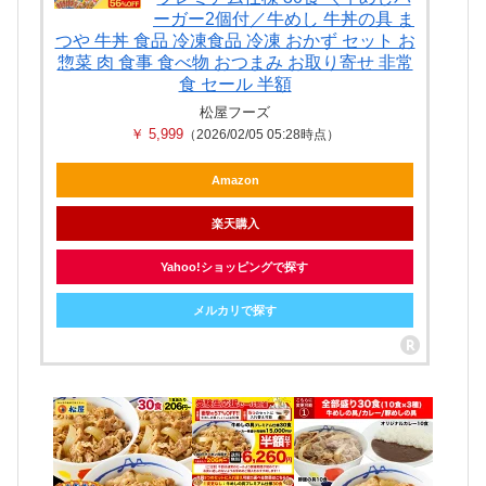
ーガー2個付／牛めし 牛丼の具 ま
つや 牛丼 食品 冷凍食品 冷凍 おかず セット お
惣菜 肉 食事 食べ物 おつまみ お取り寄せ 非常
食 セール 半額
松屋フーズ
￥ 5,999
（2026/02/05 05:28時点）
Amazon
楽天購入
Yahoo!ショッピングで探す
メルカリで探す