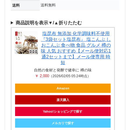
送料無料
送料
商品説明を表示▼/▲折りたたむ
塩昆布 無添加 化学調味料不使用
『3袋セット塩昆布』 塩こんぶ し
おこんぶ 食べ物 食品 グルメ 樽の
味 人気 おすすめ【メール便対応1
通2セットまで】メール便専用 時
短
自然の食材と発酵で健幸に 樽の味
￥ 2,000
（2026/02/05 05:24時点）
Amazon
楽天購入
Yahoo!ショッピングで探す
メルカリで探す