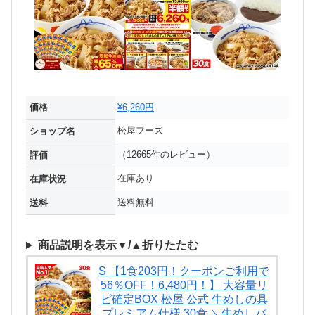
価格
¥6,260円
松屋フーズ
ショップ名
（12665件のレビュー）
評価
在庫あり
在庫状況
送料無料
送料
商品説明を表示▼/▲折りたたむ
S 【1食203円！クーポンご利用で
56％OFF！6,480円！】 大容量リ
ピ確定BOX 松屋 公式 牛めしの具
プレミアム仕様 30食 ＼牛めしバ