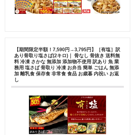
【期間限定半額！7,590円→3,795円】［有塩］訳
あり骨取り塩さば(2キロ)｜ 骨なし 骨抜き 送料無
料 冷凍 さかな 無添加 添加物不使用 訳あり 魚 業
務用 塩さば 骨取り 冷凍 お弁当 簡単 ごはん 無添
加 離乳食 保存食 非常食 食品 お歳暮 内祝い お返
し