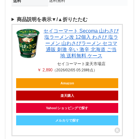
送料無料
送料
商品説明を表示▼/▲折りたたむ
セイコーマート Secoma 山わさび
塩ラーメン改 12個入 わさび 塩ラ
ーメン 山わさびラーメン セコマ
通販 刺激 辛い 激辛 北海道 ご当
地 送料無料 ケース
セイコーマート楽天市場店
￥ 2,890
（2026/02/05 05:28時点）
Amazon
楽天購入
Yahoo!ショッピングで探す
メルカリで探す