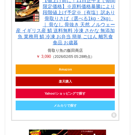
【値上げ前に！11日正午まで期間
限定価格】※原料価格暴騰により
段階値上げ予定※［有塩］訳あり
骨取りさば（選べる1kg・2kg）
｜ 骨なし 骨抜き 天然 ノルウェー
産 イギリス産 鯖 送料無料 冷凍 さかな 無添加
魚 業務用 鯖 冷凍 お弁当 簡単 ごはん 離乳食
食品 お歳暮
骨取り魚の飯田商店
￥ 3,090
（2026/02/05 05:28時点）
Amazon
楽天購入
Yahoo!ショッピングで探す
メルカリで探す