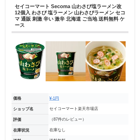
セイコーマート Secoma 山わさび塩ラーメン改
12個入 わさび 塩ラーメン 山わさびラーメン セコ
マ 通販 刺激 辛い 激辛 北海道 ご当地 送料無料 ケ
ース
価格
¥-1円
セイコーマート楽天市場店
ショップ名
（87件のレビュー）
評価
在庫なし
在庫状況