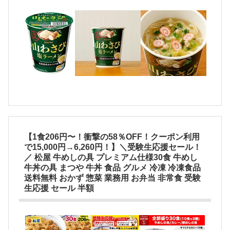
【1食206円〜！衝撃の58％OFF！クーポン利用
で15,000円→6,260円！】＼受験生応援セール！
／ 松屋 牛めしの具 プレミアム仕様30食 牛めし
牛丼の具 まつや 牛丼 食品 グルメ 冷凍 冷凍食品
送料無料 おかず 惣菜 業務用 お弁当 非常食 受験
生応援 セール 半額