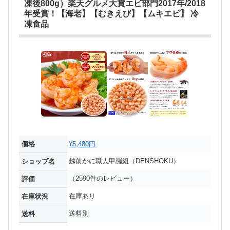
凍後800g）楽天グルメ大賞エビ部門2017年/2018
年受賞！【海老】【むきえび】【ムキエビ】 冷
凍食品
価格
¥5,480円
越前かに職人甲羅組（DENSHOKU）
ショップ名
（2590件のレビュー）
評価
在庫あり
在庫状況
送料別
送料