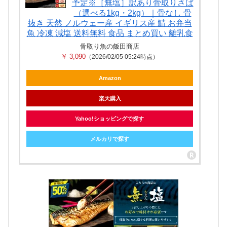
予定※［無塩］訳あり骨取りさば
（選べる1kg・2kg）｜骨なし 骨
抜き 天然 ノルウェー産 イギリス産 鯖 お弁当
魚 冷凍 減塩 送料無料 食品 まとめ買い 離乳食
骨取り魚の飯田商店
￥ 3,090
（2026/02/05 05:24時点）
Amazon
楽天購入
Yahoo!ショッピングで探す
メルカリで探す