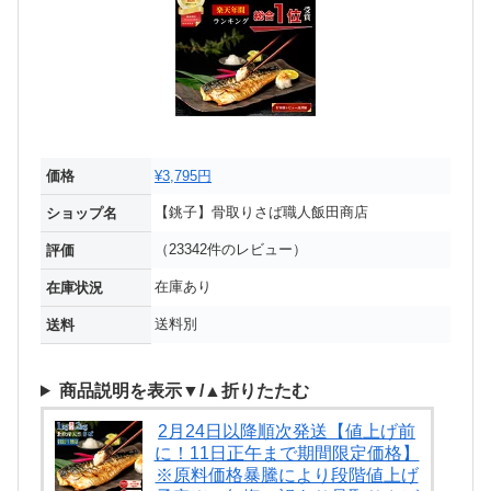
価格
¥3,795円
【銚子】骨取りさば職人飯田商店
ショップ名
（23342件のレビュー）
評価
在庫あり
在庫状況
送料別
送料
商品説明を表示▼/▲折りたたむ
2月24日以降順次発送【値上げ前
に！11日正午まで期間限定価格】
※原料価格暴騰により段階値上げ