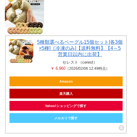
5種類選べるベーグル15個セット[各3個
×5種]［冷凍のみ]【送料無料】【4～5
営業日以内に出荷】
セレスト（cerest）
￥ 6,960
（2026/02/06 12:49時点）
Amazon
楽天購入
Yahoo!ショッピングで探す
メルカリで探す