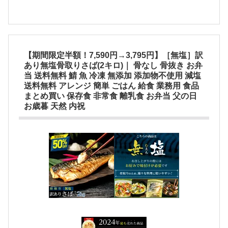
【期間限定半額！7,590円→3,795円】［無塩］訳
あり無塩骨取りさば(2キロ)｜ 骨なし 骨抜き お弁
当 送料無料 鯖 魚 冷凍 無添加 添加物不使用 減塩
送料無料 アレンジ 簡単 ごはん 給食 業務用 食品
まとめ買い 保存食 非常食 離乳食 お弁当 父の日
お歳暮 天然 内祝