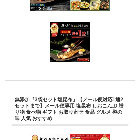
無添加『3袋セット塩昆布』【メール便対応1通2
セットまで】メール便専用 塩昆布 しおこんぶ 贈
り物 食べ物 ギフト お取り寄せ 食品 グルメ 樽の
味 人気 おすすめ