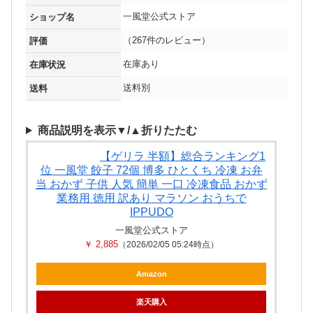
一風堂公式ストア
ショップ名
（267件のレビュー）
評価
在庫あり
在庫状況
送料別
送料
商品説明を表示▼/▲折りたたむ
【ゲリラ 半額】総合ランキング1
位 一風堂 餃子 72個 博多 ひとくち 冷凍 お弁
当 おかず 子供 人気 簡単 一口 冷凍食品 おかず
業務用 徳用 訳あり マラソン おうちで
IPPUDO
一風堂公式ストア
￥ 2,885
（2026/02/05 05:24時点）
Amazon
楽天購入