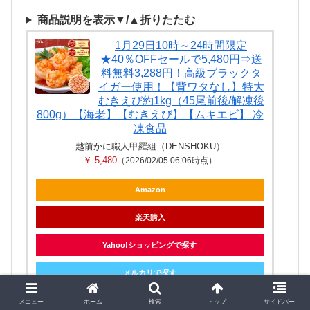
商品説明を表示▼/▲折りたたむ
1月29日10時～24時間限定
★40％OFFセールで5,480円⇒送
料無料3,288円！高級ブラックタ
イガー使用！【背ワタなし】特大
むきえび約1kg（45尾前後/解凍後
800g）【海老】【むきえび】【ムキエビ】 冷
凍食品
越前かに職人甲羅組（DENSHOKU）
￥ 5,480
（2026/02/05 06:06時点）
Amazon
楽天購入
Yahoo!ショッピングで探す
メルカリで探す
メニュー
ホーム
検索
トップ
サイドバー