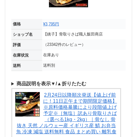
価格
¥3,795円
【銚子】骨取りさば職人飯田商店
ショップ名
（23342件のレビュー）
評価
在庫あり
在庫状況
送料別
送料
商品説明を表示▼/▲折りたたむ
2月24日以降順次発送【値上げ前
に！11日正午まで期間限定価格】
※原料価格暴騰により段階値上げ
予定※［無塩］訳あり骨取りさば
（選べる1kg・2kg）｜骨なし 骨
抜き 天然 ノルウェー産 イギリス産 鯖 お弁当
魚 冷凍 減塩 送料無料 食品 まとめ買い 離乳食