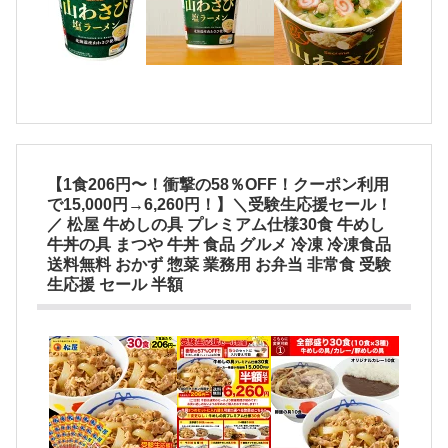
【1食206円〜！衝撃の58％OFF！クーポン利用
で15,000円→6,260円！】＼受験生応援セール！
／ 松屋 牛めしの具 プレミアム仕様30食 牛めし
牛丼の具 まつや 牛丼 食品 グルメ 冷凍 冷凍食品
送料無料 おかず 惣菜 業務用 お弁当 非常食 受験
生応援 セール 半額