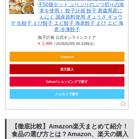
子50個セット ぷりぷりのぶつ切りの海
老を使用！ 餃子計画 餃子 青森県産に
んにく 国産原料使用 ぎょうざ ギョウ
ザ 生餃子 えび餃子 エビ餃子 海老餃子 えび エビ 海
老 冷凍餃子
餃子計画 公式オンラインストア
￥ 2,999
（2026/02/05 06:32時点）
Amazon
楽天購入
Yahoo!ショッピングで探す
メルカリで探す
【徹底比較】Amazon楽天まとめて紹介！
食品の選び方とは？Amazon、楽天の購入