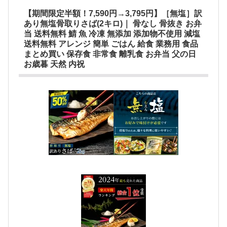
【期間限定半額！7,590円→3,795円】［無塩］訳
あり無塩骨取りさば(2キロ)｜ 骨なし 骨抜き お弁
当 送料無料 鯖 魚 冷凍 無添加 添加物不使用 減塩
送料無料 アレンジ 簡単 ごはん 給食 業務用 食品
まとめ買い 保存食 非常食 離乳食 お弁当 父の日
お歳暮 天然 内祝