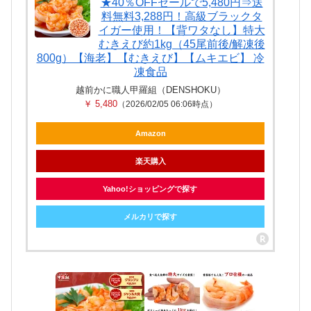
★40％OFFセールで5,480円⇒送
料無料3,288円！高級ブラックタ
イガー使用！【背ワタなし】特大
むきえび約1kg（45尾前後/解凍後
800g）【海老】【むきえび】【ムキエビ】 冷
凍食品
越前かに職人甲羅組（DENSHOKU）
￥ 5,480
（2026/02/05 06:06時点）
Amazon
楽天購入
Yahoo!ショッピングで探す
メルカリで探す