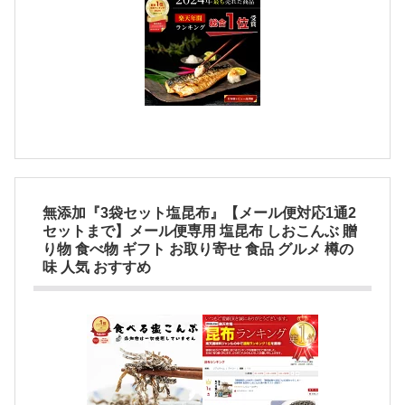
無添加『3袋セット塩昆布』【メール便対応1通2
セットまで】メール便専用 塩昆布 しおこんぶ 贈
り物 食べ物 ギフト お取り寄せ 食品 グルメ 樽の
味 人気 おすすめ