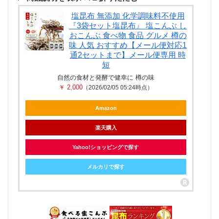
塩昆布 無添加 化学調味料不使用
『3袋セット塩昆布』 塩こんぶ し
おこんぶ 食べ物 食品 グルメ 樽の
味 人気 おすすめ【メール便対応1
通2セットまで】メール便専用 時
短
自然の食材と発酵で健幸に 樽の味
￥ 2,000
（2026/02/05 05:24時点）
Amazon
楽天購入
Yahoo!ショッピングで探す
メルカリで探す