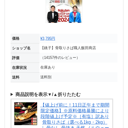
価格
¥3,795円
【銚子】骨取りさば職人飯田商店
ショップ名
（14157件のレビュー）
評価
在庫あり
在庫状況
送料別
送料
商品説明を表示▼/▲折りたたむ
【値上げ前に！11日正午まで期間
限定価格】※原料価格暴騰により
段階値上げ予定※［有塩］訳あり
骨取りさば（選べる1kg・2kg）
｜ 骨なし 骨抜き 天然 ノルウェー