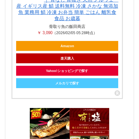
産 イギリス産 鯖 送料無料 冷凍 さかな 無添加
魚 業務用 鯖 冷凍 お弁当 簡単 ごはん 離乳食
食品 お歳暮
骨取り魚の飯田商店
￥ 3,090
（2026/02/05 05:28時点）
Amazon
楽天購入
Yahoo!ショッピングで探す
メルカリで探す