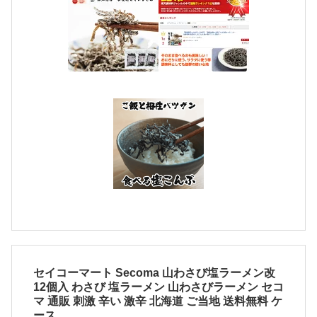
セイコーマート Secoma 山わさび塩ラーメン改
12個入 わさび 塩ラーメン 山わさびラーメン セコ
マ 通販 刺激 辛い 激辛 北海道 ご当地 送料無料 ケ
ース