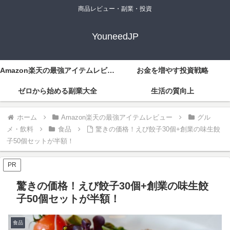
商品レビュー・副業・投資
YouneedJP
Amazon楽天の最強アイテムレビュー
お金を増やす投資戦略
ゼロから始める副業大全
生活の質向上
ホーム
Amazon楽天の最強アイテムレビュー
グル
メ・飲料
食品
驚きの価格！えび餃子30個+創業の味生餃
子50個セットが半額！
PR
驚きの価格！えび餃子30個+創業の味生餃
子50個セットが半額！
食品