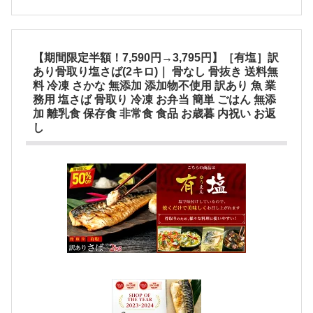
【期間限定半額！7,590円→3,795円】［有塩］訳
あり骨取り塩さば(2キロ)｜ 骨なし 骨抜き 送料無
料 冷凍 さかな 無添加 添加物不使用 訳あり 魚 業
務用 塩さば 骨取り 冷凍 お弁当 簡単 ごはん 無添
加 離乳食 保存食 非常食 食品 お歳暮 内祝い お返
し