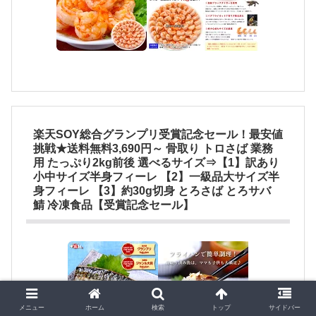
楽天SOY総合グランプリ受賞記念セール！最安値
挑戦★送料無料3,690円～ 骨取り トロさば 業務
用 たっぷり2kg前後 選べるサイズ⇒【1】訳あり
小中サイズ半身フィーレ 【2】一級品大サイズ半
身フィーレ 【3】約30g切身 とろさば とろサバ
鯖 冷凍食品【受賞記念セール】
メニュー
ホーム
検索
トップ
サイドバー