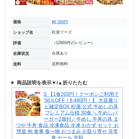
価格
¥6,260円
松屋フーズ
ショップ名
（12665件のレビュー）
評価
在庫あり
在庫状況
送料無料
送料
商品説明を表示▼/▲折りたたむ
S 【1食203円！クーポンご利用で
56％OFF！6,480円！】 大容量リ
ピ確定BOX 松屋 公式 牛めしの具
プレミアム仕様 30食 ＼牛めしバ
ーガー2個付／牛めし 牛丼の具 ま
つや 牛丼 食品 冷凍食品 冷凍 おかず セット お
惣菜 肉 食事 食べ物 おつまみ お取り寄せ 非常
食 セール 半額