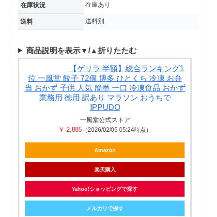
在庫あり
在庫状況
送料別
送料
商品説明を表示▼/▲折りたたむ
【ゲリラ 半額】総合ランキング1
位 一風堂 餃子 72個 博多 ひとくち 冷凍 お弁
当 おかず 子供 人気 簡単 一口 冷凍食品 おかず
業務用 徳用 訳あり マラソン おうちで
IPPUDO
一風堂公式ストア
￥ 2,885
（2026/02/05 05:24時点）
Amazon
楽天購入
Yahoo!ショッピングで探す
メルカリで探す