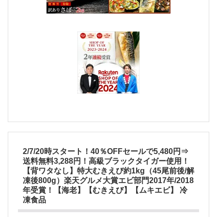
2/7/20時スタート！40％OFFセールで5,480円⇒
送料無料3,288円！高級ブラックタイガー使用！
【背ワタなし】特大むきえび約1kg（45尾前後/解
凍後800g）楽天グルメ大賞エビ部門2017年/2018
年受賞！【海老】【むきえび】【ムキエビ】 冷
凍食品