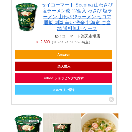
セイコーマート Secoma 山わさび
塩ラーメン改 12個入 わさび 塩ラ
ーメン 山わさびラーメン セコマ
通販 刺激 辛い 激辛 北海道 ご当
地 送料無料 ケース
セイコーマート楽天市場店
￥ 2,890
（2026/02/05 05:28時点）
Amazon
楽天購入
Yahoo!ショッピングで探す
メルカリで探す