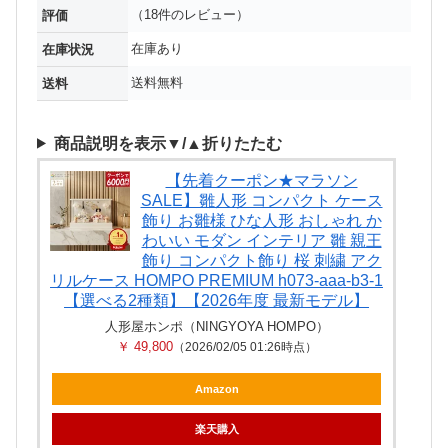
（18件のレビュー）
評価
在庫あり
在庫状況
送料無料
送料
商品説明を表示▼/▲折りたたむ
【先着クーポン★マラソン
SALE】雛人形 コンパクト ケース
飾り お雛様 ひな人形 おしゃれ か
わいい モダン インテリア 雛 親王
飾り コンパクト飾り 桜 刺繍 アク
リルケース HOMPO PREMIUM h073-aaa-b3-1
【選べる2種類】【2026年度 最新モデル】
人形屋ホンポ（NINGYOYA HOMPO）
￥ 49,800
（2026/02/05 01:26時点）
Amazon
楽天購入