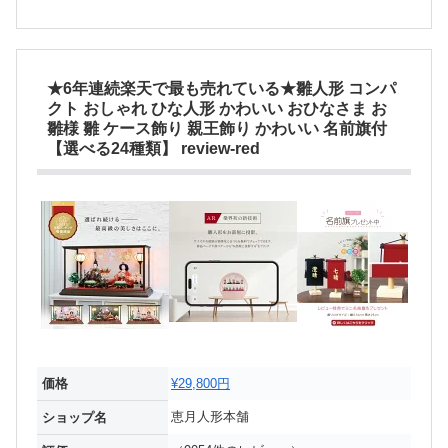
★6年連続楽天で最も売れている★雛人形 コンパ
クト おしゃれ ひな人形 かわいい おひなさま お
雛様 雛 ケース飾り 親王飾り かわいい 名前旗付
【選べる24種類】 review-red
価格
¥29,800円
恵月人形本舗
ショップ名