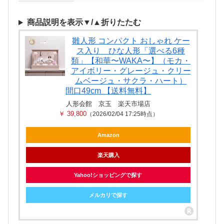
商品説明を表示▼/▲折りたたむ
雛人形 コンパクト おしゃれ ケー
ス入り ひな人形「選べる6種
類」【和華〜WAKA〜】（モカ・
アイボリー・グレージュ・クリー
ムベージュ・サクラ・ハート）
間口49cm 【送料無料】
人形会館 京玉 楽天市場店
￥ 39,800
（2026/02/04 17:25時点）
Amazon
楽天購入
Yahoo!ショッピングで探す
メルカリで探す