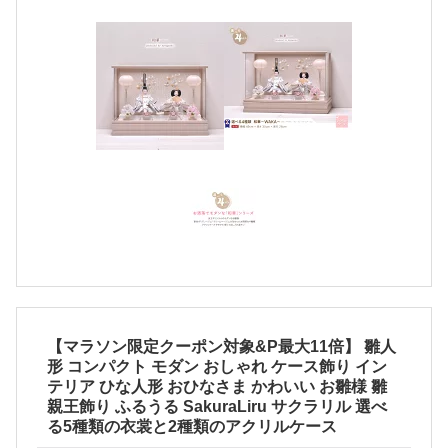
【マラソン限定クーポン対象&P最大11倍】 雛人
形 コンパクト モダン おしゃれ ケース飾り イン
テリア ひな人形 おひなさま かわいい お雛様 雛
親王飾り ふるうる SakuraLiru サクラリル 選べ
る5種類の衣裳と2種類のアクリルケース