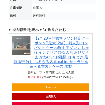
在庫あり
在庫状況
送料無料
送料
商品説明を表示▼/▲折りたたむ
【2/4 20時開始マラソン限定クー
ポン＆P最大12倍】 雛人形 コン
パクト ケース飾り モダン おしゃ
れ インテリア ひな人形 おひなさ
ま かわいい お雛様 白 今どき 最
新 親王飾り ふるうる SakuraLiru サクラリル
選べる衣裳とケース 木製
節句＆ギフト専門店 ぷりふあ人形
￥ 33,000
（2026/02/04 17:25時点）
Amazon
楽天購入