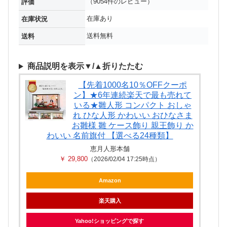
（9054件のレビュー）
評価
在庫あり
在庫状況
送料無料
送料
商品説明を表示▼/▲折りたたむ
【先着1000名10％OFFクーポ
ン】★6年連続楽天で最も売れて
いる★雛人形 コンパクト おしゃ
れ ひな人形 かわいい おひなさま
お雛様 雛 ケース飾り 親王飾り か
わいい 名前旗付 【選べる24種類】
恵月人形本舗
￥ 29,800
（2026/02/04 17:25時点）
Amazon
楽天購入
Yahoo!ショッピングで探す