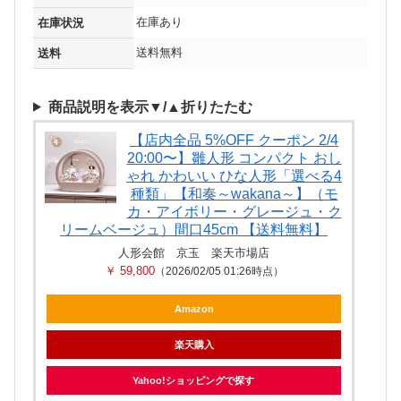
在庫あり
在庫状況
送料無料
送料
商品説明を表示▼/▲折りたたむ
【店内全品 5%OFF クーポン 2/4
20:00〜】雛人形 コンパクト おし
ゃれ かわいい ひな人形「選べる4
種類」【和奏～wakana～】（モ
カ・アイボリー・グレージュ・ク
リームベージュ）間口45cm 【送料無料】
人形会館 京玉 楽天市場店
￥ 59,800
（2026/02/05 01:26時点）
Amazon
楽天購入
Yahoo!ショッピングで探す