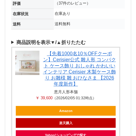
（37件のレビュー）
評価
在庫あり
在庫状況
送料無料
送料
商品説明を表示▼/▲折りたたむ
【先着1000名10％OFFクーポ
ン】Cerisier公式 雛人形 コンパク
ト ケース飾り おしゃれ かわいい
インテリア Cerisier 木製ケース飾
り お雛様 雛 おひなさま 【2026
年度新作】
恵月人形本舗
￥ 39,600
（2026/02/05 01:32時点）
Amazon
楽天購入
Yahoo!ショッピングで探す