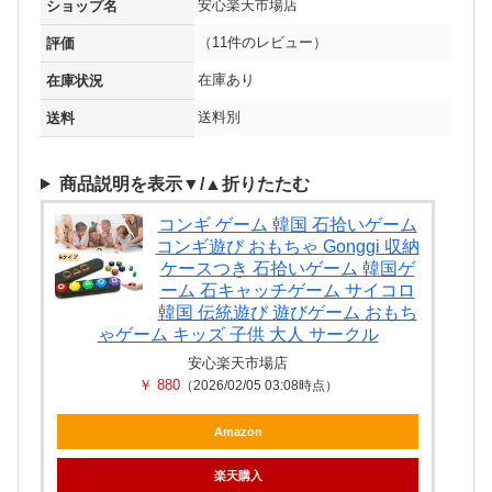
安心楽天市場店
ショップ名
（11件のレビュー）
評価
在庫あり
在庫状況
送料別
送料
商品説明を表示▼/▲折りたたむ
コンギ ゲーム 韓国 石拾いゲーム
コンギ遊び おもちゃ Gonggi 収納
ケースつき 石拾いゲーム 韓国ゲ
ーム 石キャッチゲーム サイコロ
韓国 伝統遊び 遊びゲーム おもち
ゃゲーム キッズ 子供 大人 サークル
安心楽天市場店
￥ 880
（2026/02/05 03:08時点）
Amazon
楽天購入