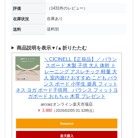
（1431件のレビュー）
評価
在庫あり
在庫状況
送料別
送料
商品説明を表示▼/▲折りたたむ
＼CICINELL【正規品】／ バラン
スボード 木製 子供 大人 体幹 ト
レーニング アスレチック 軽量 大
人 室内遊び おすすめ こども バラ
ンス ボード 小学生 遊具 フィット
ネス ヨガ ボード子供用 バランス フィットヨ
ガボード おもちゃ 木育 プレゼント
arcraizオンライン楽天市場店
￥ 3,980
（2026/02/05 01:32時点）
Amazon
楽天購入