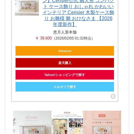
ン】Cerisier公式 雛人形 コンパク
ト ケース飾り おしゃれ かわいい
インテリア Cerisier 木製ケース飾
り お雛様 雛 おひなさま 【2026
年度新作】
恵月人形本舗
￥ 39,600
（2026/02/05 01:32時点）
Amazon
楽天購入
Yahoo!ショッピングで探す
メルカリで探す