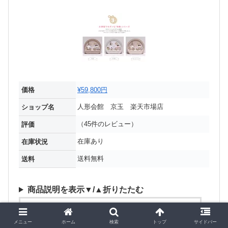
価格
¥59,800円
人形会館 京玉 楽天市場店
ショップ名
（45件のレビュー）
評価
在庫あり
在庫状況
送料無料
送料
商品説明を表示▼/▲折りたたむ
【店内全品 5%OFF クーポン 2/4
20:00〜】雛人形 コンパクト おし
メニュー
ホーム
検索
トップ
サイドバー