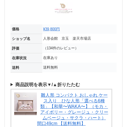
価格
¥39,800円
人形会館 京玉 楽天市場店
ショップ名
（134件のレビュー）
評価
在庫あり
在庫状況
送料無料
送料
商品説明を表示▼/▲折りたたむ
雛人形 コンパクト おしゃれ ケー
ス入り ひな人形「選べる6種
類」【和華〜WAKA〜】（モカ・
アイボリー・グレージュ・クリー
ムベージュ・サクラ・ハート）
間口49cm 【送料無料】