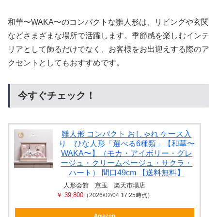
和華〜WAKA〜のコンパクトな雛人形は、リビングや玄関
などさまざまな場所で活躍します。季節感を楽しむインテ
リアとして飾るだけでなく、お客様をお出迎えする際のア
クセントとしてもおすすめです。
今すぐチェック！
雛人形 コンパクト おしゃれ ケース入
り ひな人形「選べる6種類」【和華〜
WAKA〜】（モカ・アイボリー・グレ
ージュ・クリームベージュ・サクラ・
ハート） 間口49cm 【送料無料】
人形会館 京玉 楽天市場店
￥ 39,800
（2026/02/04 17:25時点）
Amazon