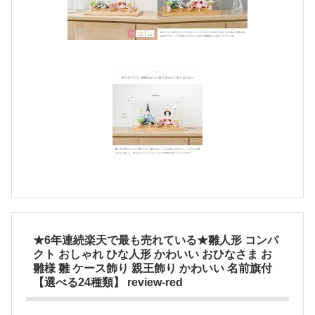
★6年連続楽天で最も売れている★雛人形 コンパ
クト おしゃれ ひな人形 かわいい おひなさま お
雛様 雛 ケース飾り 親王飾り かわいい 名前旗付
【選べる24種類】 review-red