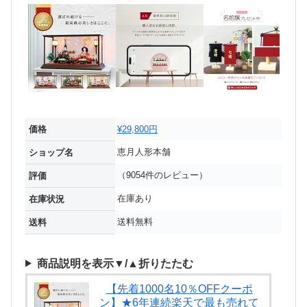
価格
¥29,800円
恵月人形本舗
ショップ名
（9054件のレビュー）
評価
在庫あり
在庫状況
送料無料
送料
商品説明を表示▼/▲折りたたむ
【先着1000名10％OFFクーポ
ン】★6年連続楽天で最も売れて