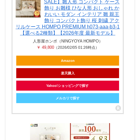
SALE】雛人形 コンパクト ケース
飾り お雛様 ひな人形 おしゃれ か
わいい モダン インテリア 雛 親王
飾り コンパクト飾り 桜 刺繍 アク
リルケース HOMPO PREMIUM h073-aaa-b3-1
【選べる2種類】【2026年度 最新モデル】
人形屋ホンポ（NINGYOYA HOMPO）
￥ 49,800
（2026/02/05 01:26時点）
Amazon
楽天購入
Yahoo!ショッピングで探す
メルカリで探す