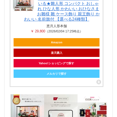
いる★雛人形 コンパクト おしゃ
れ ひな人形 かわいい おひなさま
お雛様 雛 ケース飾り 親王飾り か
わいい 名前旗付 【選べる24種類】
恵月人形本舗
￥ 29,800
（2026/02/04 17:25時点）
Amazon
楽天購入
Yahoo!ショッピングで探す
メルカリで探す