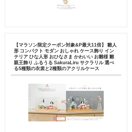
【マラソン限定クーポン対象&P最大11倍】 雛人
形 コンパクト モダン おしゃれ ケース飾り イン
テリア ひな人形 おひなさま かわいい お雛様 雛
親王飾り ふるうる SakuraLiru サクラリル 選べ
る5種類の衣裳と2種類のアクリルケース