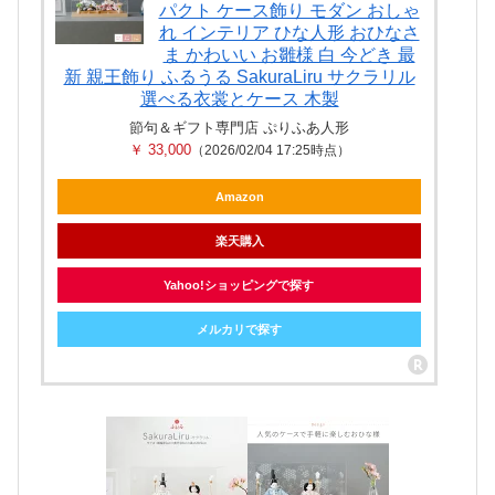
パクト ケース飾り モダン おしゃ
れ インテリア ひな人形 おひなさ
ま かわいい お雛様 白 今どき 最
新 親王飾り ふるうる SakuraLiru サクラリル
選べる衣裳とケース 木製
節句＆ギフト専門店 ぷりふあ人形
￥ 33,000
（2026/02/04 17:25時点）
Amazon
楽天購入
Yahoo!ショッピングで探す
メルカリで探す