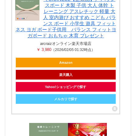
スボード 木製 子供 大人 体幹 ト
レーニング アスレチック 軽量 大
人 室内遊び おすすめ こども バラ
ンス ボード 小学生 遊具 フィット
ネス ヨガ ボード子供用 バランス フィットヨ
ガボード おもちゃ 木育 プレゼント
arcraizオンライン楽天市場店
￥ 3,980
（2026/02/05 01:32時点）
Amazon
楽天購入
Yahoo!ショッピングで探す
メルカリで探す