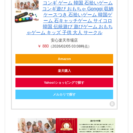
コンギ ゲーム 韓国 石拾いゲーム
コンギ遊び おもちゃ Gonggi 収納
ケースつき 石拾いゲーム 韓国ゲ
ーム 石キャッチゲーム サイコロ
韓国 伝統遊び 遊びゲーム おもち
ゃゲーム キッズ 子供 大人 サークル
安心楽天市場店
￥ 880
（2026/02/05 03:08時点）
Amazon
楽天購入
Yahoo!ショッピングで探す
メルカリで探す