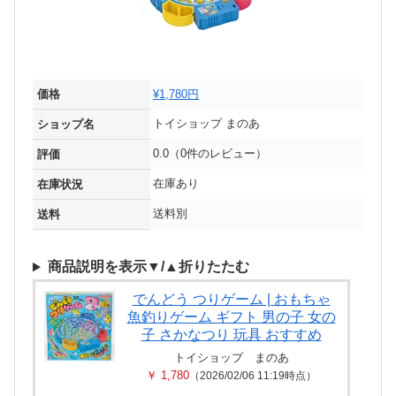
価格
¥1,780円
トイショップ まのあ
ショップ名
0.0（0件のレビュー）
評価
在庫あり
在庫状況
送料別
送料
商品説明を表示▼/▲折りたたむ
でんどう つりゲーム | おもちゃ
魚釣りゲーム ギフト 男の子 女の
子 さかなつり 玩具 おすすめ
トイショップ まのあ
￥ 1,780
（2026/02/06 11:19時点）