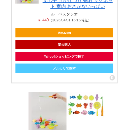
女の子 さかなつり 磁石 マグネッ
ト 室内 おさかないっぱい
ルーペスタジオ
￥ 440
（2026/04/01 16:16時点）
Amazon
楽天購入
Yahoo!ショッピングで探す
メルカリで探す