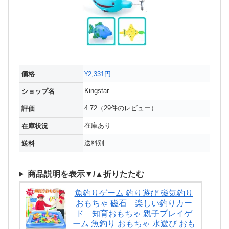
価格
¥2,331円
Kingstar
ショップ名
4.72（29件のレビュー）
評価
在庫あり
在庫状況
送料別
送料
商品説明を表示▼/▲折りたたむ
魚釣りゲーム 釣り遊び 磁気釣り
おもちゃ 磁石 楽しい釣りカー
ド 知育おもちゃ 親子プレイゲ
ーム 魚釣り おもちゃ 水遊び おも