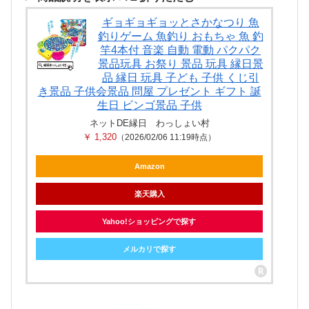
ギョギョギョッとさかなつり 魚
釣りゲーム 魚釣り おもちゃ 魚 釣
竿4本付 音楽 自動 電動 パクパク
景品玩具 お祭り 景品 玩具 縁日景
品 縁日 玩具 子ども 子供 くじ引
き景品 子供会景品 問屋 プレゼント ギフト 誕
生日 ビンゴ景品 子供
ネットDE縁日 わっしょい村
￥ 1,320
（2026/02/06 11:19時点）
Amazon
楽天購入
Yahoo!ショッピングで探す
メルカリで探す