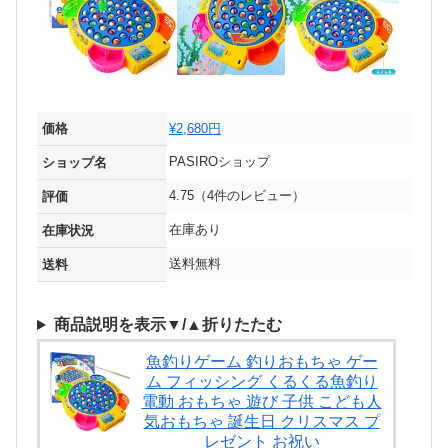
価格
¥2,680円
PASIROショップ
ショップ名
4.75（4件のレビュー）
評価
在庫あり
在庫状況
送料無料
送料
商品説明を表示▼/▲折りたたむ
魚釣りゲーム 釣りおもちゃ ゲー
ム フィッシング くるくる魚釣り
電動 おもちゃ 遊び 子供 こども人
気おもちゃ 誕生日 クリスマス プ
レゼント お祝い