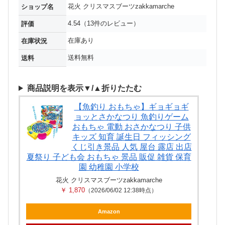
花火 クリスマスブーツzakkamarche
ショップ名
4.54（13件のレビュー）
評価
在庫あり
在庫状況
送料無料
送料
商品説明を表示▼/▲折りたたむ
【魚釣り おもちゃ】ギョギョギ
ョッとさかなつり 魚釣りゲーム
おもちゃ 電動 おさかなつり 子供
キッズ 知育 誕生日 フィッシング
くじ引き景品 人気 屋台 露店 出店
夏祭り 子ども会 おもちゃ 景品 販促 雑貨 保育
園 幼稚園 小学校
花火 クリスマスブーツzakkamarche
￥ 1,870
（2026/06/02 12:38時点）
Amazon