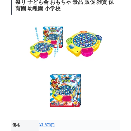
祭り 子ども会 おもちゃ 景品 販促 雑貨 保
育園 幼稚園 小学校
価格
¥1,870円