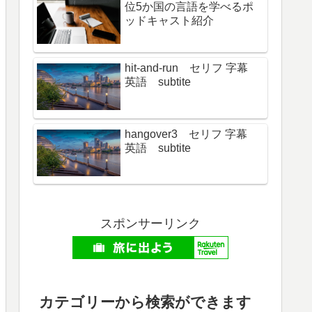
位5か国の言語を学べるポ
ッドキャスト紹介
hit-and-run セリフ 字幕
英語 subtite
hangover3 セリフ 字幕
英語 subtite
スポンサーリンク
カテゴリーから検索ができます