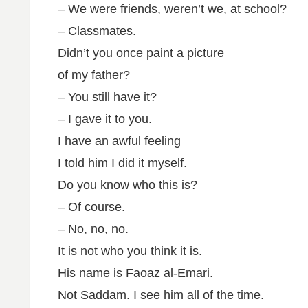
– We were friends, weren’t we, at school?
– Classmates.
Didn’t you once paint a picture
of my father?
– You still have it?
– I gave it to you.
I have an awful feeling
I told him I did it myself.
Do you know who this is?
– Of course.
– No, no, no.
It is not who you think it is.
His name is Faoaz al-Emari.
Not Saddam. I see him all of the time.