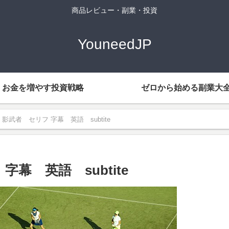
商品レビュー・副業・投資
YouneedJP
お金を増やす投資戦略
ゼロから始める副業大
uble 影武者 セリフ 字幕 英語 subtite
フ 字幕 英語 subtite