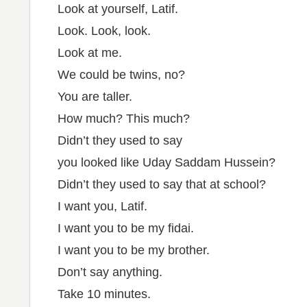
Look at yourself, Latif.
Look. Look, look.
Look at me.
We could be twins, no?
You are taller.
How much? This much?
Didn’t they used to say
you looked like Uday Saddam Hussein?
Didn’t they used to say that at school?
I want you, Latif.
I want you to be my fidai.
I want you to be my brother.
Don’t say anything.
Take 10 minutes.