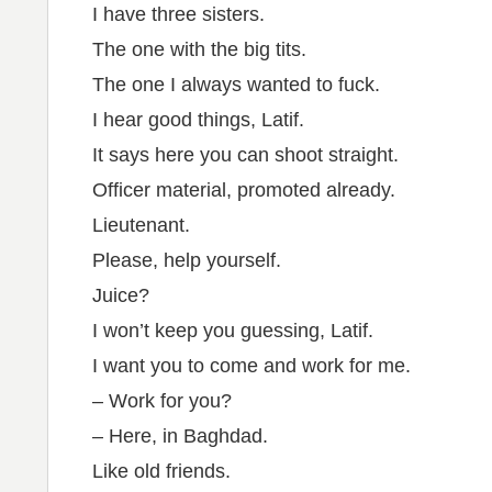
I have three sisters.
The one with the big tits.
The one I always wanted to fuck.
I hear good things, Latif.
It says here you can shoot straight.
Officer material, promoted already.
Lieutenant.
Please, help yourself.
Juice?
I won’t keep you guessing, Latif.
I want you to come and work for me.
– Work for you?
– Here, in Baghdad.
Like old friends.