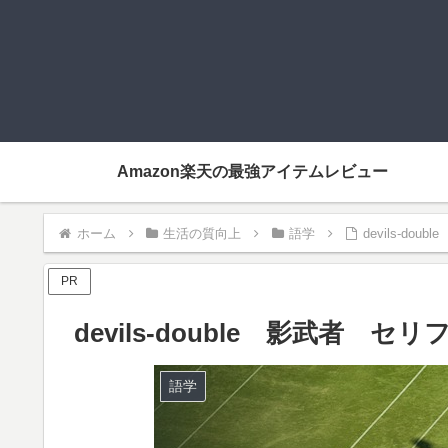
Amazon楽天の最強アイテムレビュー
ホーム
生活の質向上
語学
devils-do
PR
devils-double 影武者 セリ
語学