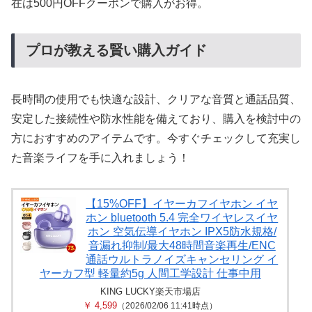
在は500円OFFクーポンで購入がお得。
プロが教える賢い購入ガイド
長時間の使用でも快適な設計、クリアな音質と通話品質、
安定した接続性や防水性能を備えており、購入を検討中の
方におすすめのアイテムです。今すぐチェックして充実し
た音楽ライフを手に入れましょう！
【15%OFF】イヤーカフイヤホン イヤ
ホン bluetooth 5.4 完全ワイヤレスイヤ
ホン 空気伝導イヤホン IPX5防水規格/
音漏れ抑制/最大48時間音楽再生/ENC
通話ウルトラノイズキャンセリング イ
ヤーカフ型 軽量約5g 人間工学設計 仕事中用
KING LUCKY楽天市場店
￥ 4,599
（2026/02/06 11:41時点）