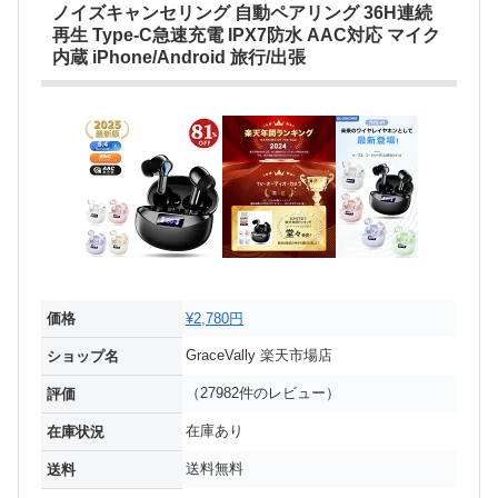
ノイズキャンセリング 自動ペアリング 36H連続
再生 Type‐C急速充電 IPX7防水 AAC対応 マイク
内蔵 iPhone/Android 旅行/出張
価格
¥2,780円
GraceVally 楽天市場店
ショップ名
（27982件のレビュー）
評価
在庫あり
在庫状況
送料無料
送料