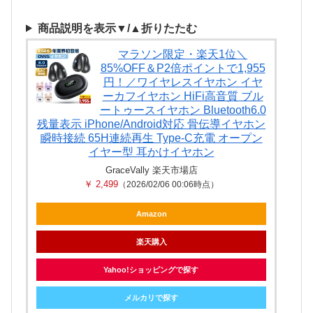
商品説明を表示▼/▲折りたたむ
マラソン限定・楽天1位＼
85%OFF＆P2倍ポイントで1,955
円！／ワイヤレスイヤホン イヤ
ーカフイヤホン HiFi高音質 ブル
ートゥースイヤホン Bluetooth6.0
残量表示 iPhone/Android対応 骨伝導イヤホン
瞬時接続 65H連続再生 Type‐C充電 オープン
イヤー型 耳かけイヤホン
GraceVally 楽天市場店
￥ 2,499
（2026/02/06 00:06時点）
Amazon
楽天購入
Yahoo!ショッピングで探す
メルカリで探す