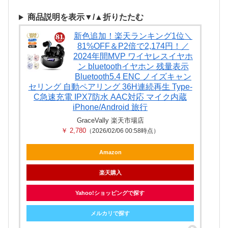
商品説明を表示▼/▲折りたたむ
新色追加！楽天ランキング1位＼
81%OFF＆P2倍で2,174円！／
2024年間MVP ワイヤレスイヤホ
ン bluetoothイヤホン 残量表示
Bluetooth5.4 ENC ノイズキャン
セリング 自動ペアリング 36H連続再生 Type‐
C急速充電 IPX7防水 AAC対応 マイク内蔵
iPhone/Android 旅行
GraceVally 楽天市場店
￥ 2,780
（2026/02/06 00:58時点）
Amazon
楽天購入
Yahoo!ショッピングで探す
メルカリで探す