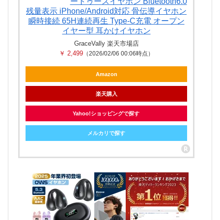
ートゥースイヤホン Bluetooth6.0
残量表示 iPhone/Android対応 骨伝導イヤホン
瞬時接続 65H連続再生 Type‐C充電 オープン
イヤー型 耳かけイヤホン
GraceVally 楽天市場店
￥ 2,499
（2026/02/06 00:06時点）
Amazon
楽天購入
Yahoo!ショッピングで探す
メルカリで探す