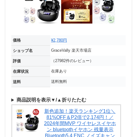
価格
¥2,780円
GraceVally 楽天市場店
ショップ名
（27982件のレビュー）
評価
在庫あり
在庫状況
送料無料
送料
商品説明を表示▼/▲折りたたむ
新色追加！楽天ランキング1位＼
81%OFF＆P2倍で2,174円！／
2024年間MVP ワイヤレスイヤホ
ン bluetoothイヤホン 残量表示
Bluetooth5.4 ENC ノイズキャン