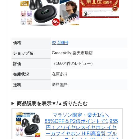
価格
¥2,499円
GraceVally 楽天市場店
ショップ名
（16604件のレビュー）
評価
在庫あり
在庫状況
送料無料
送料
商品説明を表示▼/▲折りたたむ
マラソン限定・楽天1位＼
85%OFF＆P2倍ポイントで1,955
円！／ワイヤレスイヤホン イヤ
ーカフイヤホン HiFi高音質 ブル