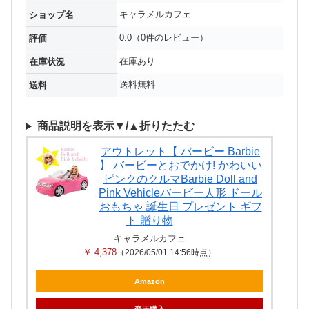
キャラメルカフェ
ショップ名
0.0（0件のレビュー）
評価
在庫あり
在庫状況
送料無料
送料
商品説明を表示▼/▲折りたたむ
アウトレット【 バービー Barbie
】 バービーとおでかけ! かわいい
ピンクのクルマBarbie Doll and
Pink Vehicleバービー人形 ドール
おもちゃ 誕生日 プレゼント ギフ
ト 贈り物
キャラメルカフェ
￥ 4,378
（2026/05/01 14:56時点）
Amazon