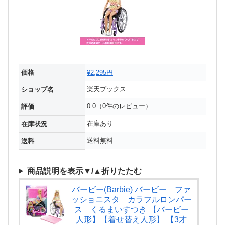
価格
¥2,295円
楽天ブックス
ショップ名
0.0（0件のレビュー）
評価
在庫あり
在庫状況
送料無料
送料
商品説明を表示▼/▲折りたたむ
バービー(Barbie) バービー ファ
ッショニスタ カラフルロンパー
ス くるまいすつき 【バービー
人形】【着せ替え人形】 【3才