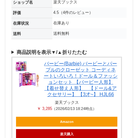
楽天ブックス
ショップ名
4.5（4件のレビュー）
評価
在庫あり
在庫状況
送料無料
送料
商品説明を表示▼/▲折りたたむ
バービー(Barbie) バービーとパー
プルのクローゼット コーディネ
ートいろいろ！ドール＆ファッシ
ョンセット 【バービー人形】
【着せ替え人形】 【ドール&ア
クセサリー】 【3才~】 HJL66
楽天ブックス
￥ 3,285
（2026/02/13 18:24時点）
Amazon
楽天購入