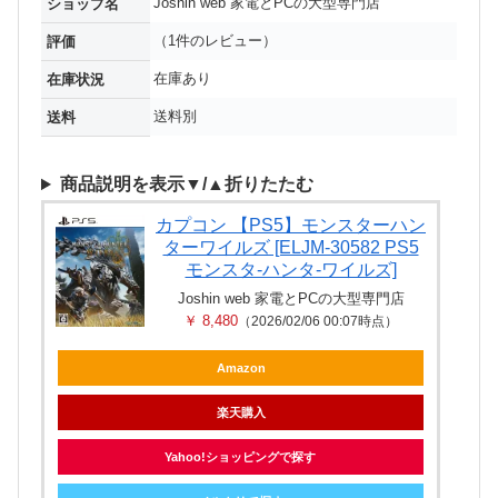
Joshin web 家電とPCの大型専門店
ショップ名
（1件のレビュー）
評価
在庫あり
在庫状況
送料別
送料
商品説明を表示▼/▲折りたたむ
カプコン 【PS5】モンスターハン
ターワイルズ [ELJM-30582 PS5
モンスタ-ハンタ-ワイルズ]
Joshin web 家電とPCの大型専門店
￥ 8,480
（2026/02/06 00:07時点）
Amazon
楽天購入
Yahoo!ショッピングで探す