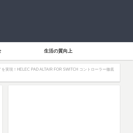
全
生活の質向上
！HELEC PAD ALTAIR FOR SWITCH コントローラー徹底