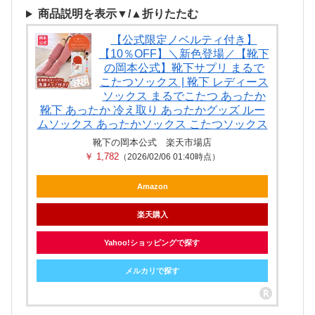
商品説明を表示▼/▲折りたたむ
【公式限定ノベルティ付き】
【10％OFF】＼新色登場／【靴下
の岡本公式】靴下サプリ まるで
こたつソックス | 靴下 レディース
ソックス まるでこたつ あったか
靴下 あったか 冷え取り あったかグッズ ルー
ムソックス あったかソックス こたつソックス
靴下の岡本公式 楽天市場店
￥ 1,782
（2026/02/06 01:40時点）
Amazon
楽天購入
Yahoo!ショッピングで探す
メルカリで探す