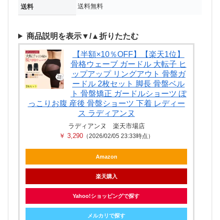
送料無料
送料
商品説明を表示▼/▲折りたたむ
【半額×10％OFF】【楽天1位】
骨格ウェーブ ガードル 大転子 ヒ
ップアップ リングアウト 骨盤ガ
ードル 2枚セット 脚長 骨盤ベル
ト 骨盤矯正 ガードルショーツ ぽ
っこりお腹 産後 骨盤ショーツ 下着 レディー
ス ラディアンヌ
ラディアンヌ 楽天市場店
￥ 3,290
（2026/02/05 23:33時点）
Amazon
楽天購入
Yahoo!ショッピングで探す
メルカリで探す