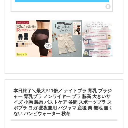
本日終了＼最大P11倍／ ナイトブラ 育乳 ブラジ
ャー 育乳ブラ ノンワイヤー ブラ 脇高 大きいサ
イズ 小胸 脇肉 バストケア 谷間 スポーツブラ ス
ポブラ ヨガ 昼夜兼用 パジャマ 産後 楽 無地 痛く
ない バンビウォーター 秋冬