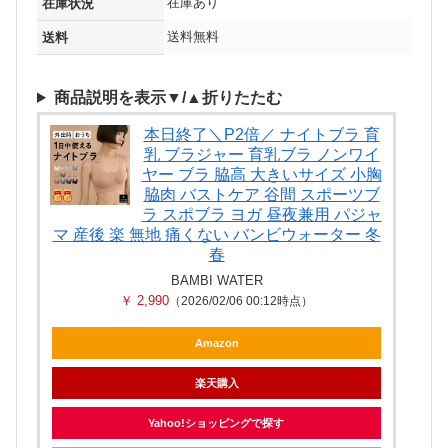
在庫あり
在庫状況
送料無料
送料
商品説明を表示▼/▲折りたたむ
本日終了＼P2倍／ ナイトブラ 育
乳 ブラジャー 育乳ブラ ノンワイ
ヤー ブラ 脇高 大きいサイズ 小胸
脇肉 バストケア 谷間 スポーツブ
ラ スポブラ ヨガ 昼夜兼用 パジャ
マ 産後 楽 無地 痛くない バンビウォーター 冬
春
BAMBI WATER
￥ 2,990
（2026/02/06 00:12時点）
Amazon
楽天購入
Yahoo!ショッピングで探す