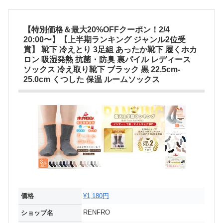
【特別価格＆最大20%OFFクーポン！2/4
20:00〜】【上半期ランキング ジャンル2位受
賞】 靴下 冷えとり 3足組 あったか靴下 履くホカ
ロン 吸湿発熱 抗菌・防臭 裏パイル レディース
ソックス 冷え取り靴下 ブラック 黒 22.5cm-
25.0cm くつした 保温 ルームソックス
価格
¥1,180円
RENFRO
ショップ名