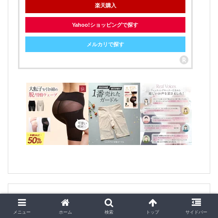
楽天購入
Yahoo!ショッピングで探す
メルカリで探す
【TENTIAL公式】BAKUNE リカバリーウェア
疲労回復パジャマ テンシャル バクネ ユニセック
メニュー
ホーム
検索
トップ
サイドバー