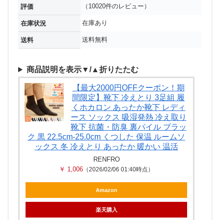
（10020件のレビュー）
評価
在庫あり
在庫状況
送料無料
送料
商品説明を表示▼/▲折りたたむ
【最大2000円OFFクーポン！期
間限定】靴下 冷えとり 3足組 履
くホカロン あったか靴下 レディ
ース ソックス 吸湿発熱 冷え取り
靴下 抗菌・防臭 裏パイル ブラッ
ク 黒 22.5cm-25.0cm くつした 保温 ルームソ
ックス 冬 冷えとり あったか 暖かい 温活
RENFRO
￥ 1,006
（2026/02/06 01:40時点）
Amazon
楽天購入