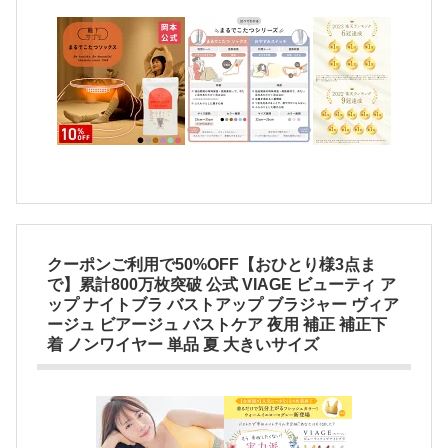
クーポンご利用で50%OFF【おひとり様3点ま
で】累計800万枚突破 公式 VIAGE ビューティ ア
ップ ナイトブラ バストアップ ブラジャー ヴィア
ージュ ビアージュ バストケア 夜用 補正 補正下
着 ノンワイヤー 単品 夏 大きいサイズ