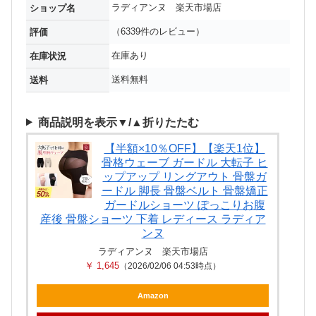
ラディアンヌ 楽天市場店
ショップ名
（6339件のレビュー）
評価
在庫あり
在庫状況
送料無料
送料
商品説明を表示▼/▲折りたたむ
【半額×10％OFF】【楽天1位】
骨格ウェーブ ガードル 大転子 ヒ
ップアップ リングアウト 骨盤ガ
ードル 脚長 骨盤ベルト 骨盤矯正
ガードルショーツ ぽっこりお腹
産後 骨盤ショーツ 下着 レディース ラディア
ンヌ
ラディアンヌ 楽天市場店
￥ 1,645
（2026/02/06 04:53時点）
Amazon