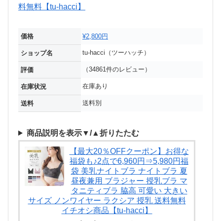
価格
¥2,800円
tu-hacci（ツーハッチ）
ショップ名
（34861件のレビュー）
評価
在庫あり
在庫状況
送料別
送料
商品説明を表示▼/▲折りたたむ
【最大20％OFFクーポン】お得な
福袋も♪2点で6,960円⇒5,980円福
袋 美乳ナイトブラ ナイトブラ 夏
昼夜兼用 ブラジャー 授乳ブラ マ
タニティブラ 脇高 可愛い 大きい
サイズ ノンワイヤー ラクシア 授乳 送料無料
イチオシ商品【tu-hacci】