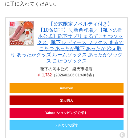
に手に入れてください。
【公式限定ノベルティ付き】
【10％OFF】＼新色登場／【靴下の岡
本公式】靴下サプリ まるでこたつソッ
クス | 靴下 レディース ソックス まるで
こたつ あったか靴下 あったか 冷え取
り あったかグッズ ルームソックス あったかソック
ス こたつソックス
靴下の岡本公式 楽天市場店
￥ 1,782
（2026/02/06 01:40時点）
Amazon
楽天購入
Yahoo!ショッピングで探す
メルカリで探す