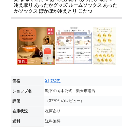
冷え取り あったかグッズ ルームソックス あった
かソックス ぽかぽか冷えとり こたつ
価格
¥1,782円
靴下の岡本公式 楽天市場店
ショップ名
（3779件のレビュー）
評価
在庫あり
在庫状況
送料無料
送料