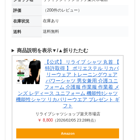
（200件のレビュー）
評価
在庫あり
在庫状況
送料無料
送料
商品説明を表示▼/▲折りたたむ
【公式】 リライブ シャツ 丸首 【
特許取得 】 ポリエステル リカバ
リーウェア トレーニングウェア
パワーシャツ 男女兼用 介護ユニ
フォーム 介護服 作業服 作業着 メ
ンズ レディース ユニフォーム 機能性tシャツ
機能性シャツ リカバリーウエア プレゼント ギ
フト
リライブシャツショップ楽天市場店
￥ 8,800
（2026/02/05 23:28時点）
Amazon