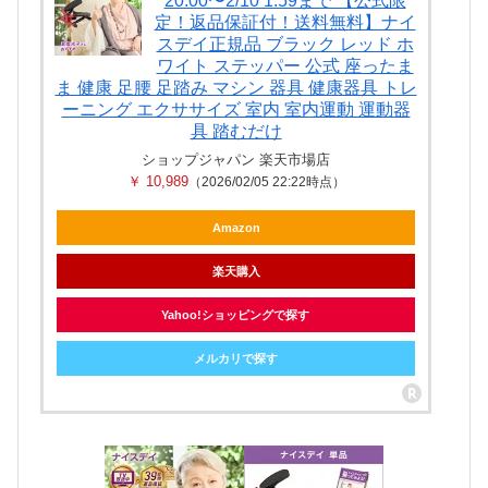
20:00〜2/10 1:59まで 【公式限
定！返品保証付！送料無料】ナイ
スデイ正規品 ブラック レッド ホ
ワイト ステッパー 公式 座ったま
ま 健康 足腰 足踏み マシン 器具 健康器具 トレ
ーニング エクササイズ 室内 室内運動 運動器
具 踏むだけ
ショップジャパン 楽天市場店
￥ 10,989
（2026/02/05 22:22時点）
Amazon
楽天購入
Yahoo!ショッピングで探す
メルカリで探す