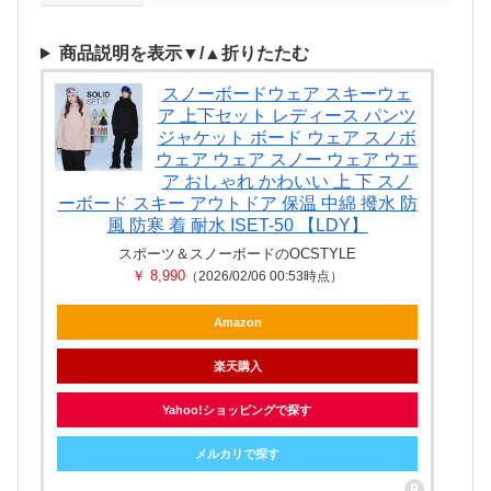
商品説明を表示▼/▲折りたたむ
スノーボードウェア スキーウェ
ア 上下セット レディース パンツ
ジャケット ボード ウェア スノボ
ウェア ウェア スノー ウェア ウエ
ア おしゃれ かわいい 上 下 スノ
ーボード スキー アウトドア 保温 中綿 撥水 防
風 防寒 着 耐水 ISET-50 【LDY】
スポーツ＆スノーボードのOCSTYLE
￥ 8,990
（2026/02/06 00:53時点）
Amazon
楽天購入
Yahoo!ショッピングで探す
メルカリで探す