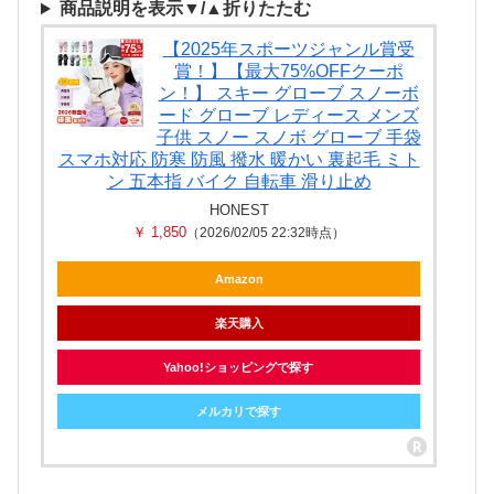
商品説明を表示▼/▲折りたたむ
【2025年スポーツジャンル賞受
賞！】【最大75%OFFクーポ
ン！】 スキー グローブ スノーボ
ード グローブ レディース メンズ
子供 スノー スノボ グローブ 手袋
スマホ対応 防寒 防風 撥水 暖かい 裏起毛 ミト
ン 五本指 バイク 自転車 滑り止め
HONEST
￥ 1,850
（2026/02/05 22:32時点）
Amazon
楽天購入
Yahoo!ショッピングで探す
メルカリで探す