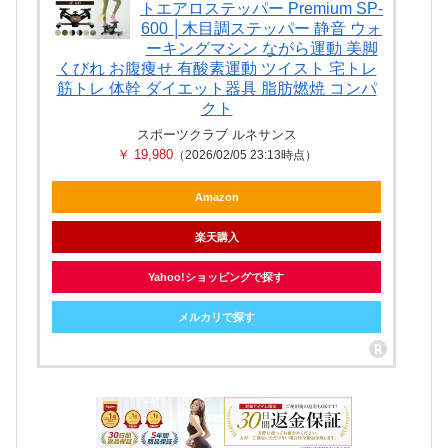
トエアロステッパー Premium SP-
600 │木目調ステッパー 静音 ウォ
ーキングマシン ながら運動 美脚
くびれ お腹痩せ 有酸素運動 ツイスト 宅トレ
筋トレ 体幹 ダイエット器具 脂肪燃焼 コンパ
クト
スポーツクラブ ルネサンス
￥ 19,980
（2026/02/05 23:13時点）
Amazon
楽天購入
Yahoo!ショッピングで探す
メルカリで探す