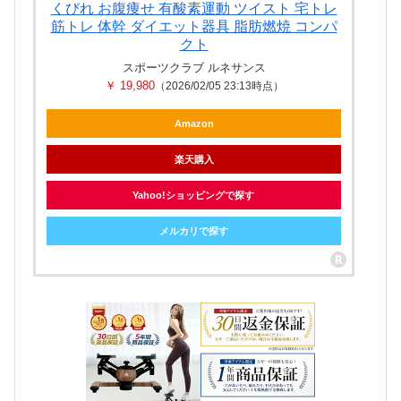
くびれ お腹痩せ 有酸素運動 ツイスト 宅トレ
筋トレ 体幹 ダイエット器具 脂肪燃焼 コンパ
クト
スポーツクラブ ルネサンス
￥ 19,980
（2026/02/05 23:13時点）
Amazon
楽天購入
Yahoo!ショッピングで探す
メルカリで探す