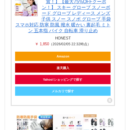
賞！】【最大75%OFFクーポ
ン！】 スキー グローブ スノーボ
ード グローブ レディース メンズ
子供 スノー スノボ グローブ 手袋
スマホ対応 防寒 防風 撥水 暖かい 裏起毛 ミト
ン 五本指 バイク 自転車 滑り止め
HONEST
￥ 1,850
（2026/02/05 22:32時点）
Amazon
楽天購入
Yahoo!ショッピングで探す
メルカリで探す