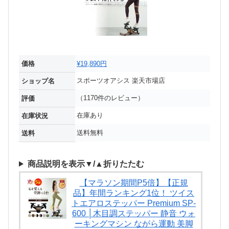
価格
¥19,890円
スポーツオアシス 楽天市場店
ショップ名
（1170件のレビュー）
評価
在庫あり
在庫状況
送料無料
送料
商品説明を表示▼/▲折りたたむ
【マラソン期間P5倍】【正規
品】年間ランキング1位！ ツイス
トエアロステッパー Premium SP-
600 │木目調ステッパー 静音 ウォ
ーキングマシン ながら運動 美脚