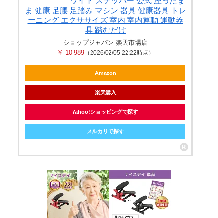
ワイト ステッパー 公式 座ったま
ま 健康 足腰 足踏み マシン 器具 健康器具 トレ
ーニング エクササイズ 室内 室内運動 運動器
具 踏むだけ
ショップジャパン 楽天市場店
￥ 10,989
（2026/02/05 22:22時点）
Amazon
楽天購入
Yahoo!ショッピングで探す
メルカリで探す