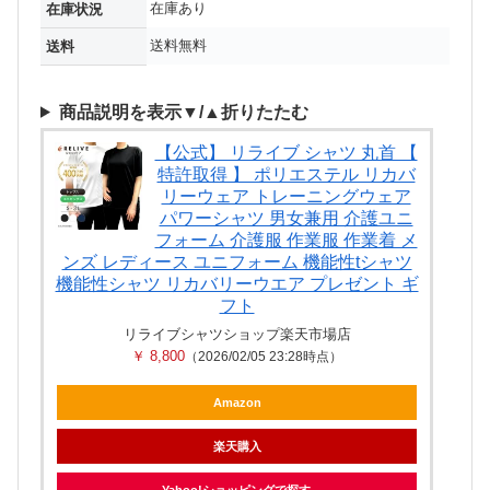
在庫あり
在庫状況
送料無料
送料
商品説明を表示▼/▲折りたたむ
【公式】 リライブ シャツ 丸首 【
特許取得 】 ポリエステル リカバ
リーウェア トレーニングウェア
パワーシャツ 男女兼用 介護ユニ
フォーム 介護服 作業服 作業着 メ
ンズ レディース ユニフォーム 機能性tシャツ
機能性シャツ リカバリーウエア プレゼント ギ
フト
リライブシャツショップ楽天市場店
￥ 8,800
（2026/02/05 23:28時点）
Amazon
楽天購入
Yahoo!ショッピングで探す