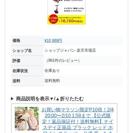
価格
¥10,989円
ショップジャパン 楽天市場店
ショップ名
（861件のレビュー）
評価
在庫あり
在庫状況
送料無料
送料
商品説明を表示▼/▲折りたたむ
お買い物マラソン限定P10倍！2/4
20:00〜2/10 1:59まで 【公式限
定！返品保証付！送料無料】ナイ
スデイ正規品 ブラック レッド ホ