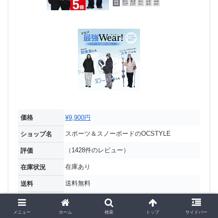
価格
¥9,900円
スポーツ＆スノーボードのOCSTYLE
ショップ名
（1428件のレビュー）
評価
在庫あり
在庫状況
送料無料
送料
商品説明を表示▼/▲折りたたむ
メニュー
ホーム
検索
トップ
サイドバー