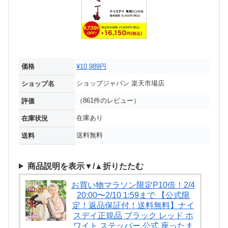
価格
¥10,989円
ショップジャパン 楽天市場店
ショップ名
（861件のレビュー）
評価
在庫あり
在庫状況
送料無料
送料
商品説明を表示▼/▲折りたたむ
お買い物マラソン限定P10倍！2/4
20:00〜2/10 1:59まで 【公式限
定！返品保証付！送料無料】ナイ
スデイ正規品 ブラック レッド ホ
ワイト ステッパー 公式 座ったま