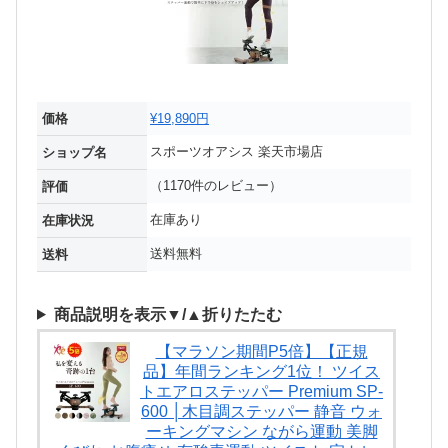
価格
¥19,890円
スポーツオアシス 楽天市場店
ショップ名
（1170件のレビュー）
評価
在庫あり
在庫状況
送料無料
送料
商品説明を表示▼/▲折りたたむ
【マラソン期間P5倍】【正規
品】年間ランキング1位！ ツイス
トエアロステッパー Premium SP-
600 │木目調ステッパー 静音 ウォ
ーキングマシン ながら運動 美脚