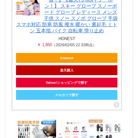
ン！】 スキー グローブ スノーボ
ード グローブ レディース メンズ
子供 スノー スノボ グローブ 手袋
スマホ対応 防寒 防風 撥水 暖かい 裏起毛 ミト
ン 五本指 バイク 自転車 滑り止め
HONEST
￥ 1,850
（2026/02/05 22:32時点）
Amazon
楽天購入
Yahoo!ショッピングで探す
メルカリで探す