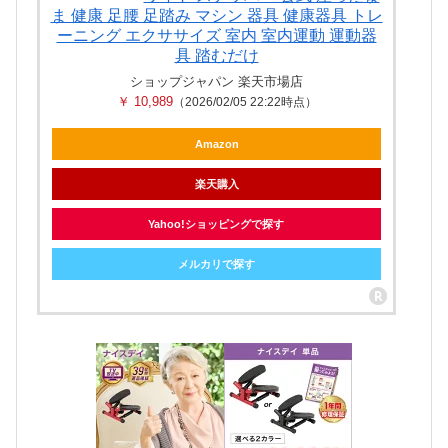
ま 健康 足腰 足踏み マシン 器具 健康器具 トレ
ーニング エクササイズ 室内 室内運動 運動器
具 踏むだけ
ショップジャパン 楽天市場店
￥ 10,989
（2026/02/05 22:22時点）
Amazon
楽天購入
Yahoo!ショッピングで探す
メルカリで探す