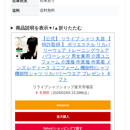
在庫あり
在庫状況
送料無料
送料
商品説明を表示▼/▲折りたたむ
【公式】 リライブ シャツ 丸首 【
特許取得 】 ポリエステル リカバ
リーウェア トレーニングウェア
パワーシャツ 男女兼用 介護ユニ
フォーム 介護服 作業服 作業着 メ
ンズ レディース ユニフォーム 機能性tシャツ
機能性シャツ リカバリーウエア プレゼント ギ
フト
リライブシャツショップ楽天市場店
￥ 8,800
（2026/02/05 23:28時点）
Amazon
楽天購入
Yahoo!ショッピングで探す