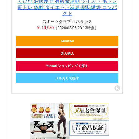
くびれ お腹痩せ 有酸素運動 ツイスト 宅トレ
筋トレ 体幹 ダイエット器具 脂肪燃焼 コンパ
クト
スポーツクラブ ルネサンス
￥ 19,980
（2026/02/05 23:13時点）
Amazon
楽天購入
Yahoo!ショッピングで探す
メルカリで探す