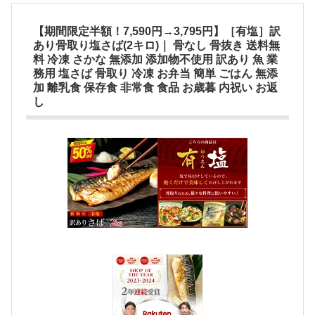
【期間限定半額！7,590円→3,795円】［有塩］訳
あり骨取り塩さば(2キロ)｜ 骨なし 骨抜き 送料無
料 冷凍 さかな 無添加 添加物不使用 訳あり 魚 業
務用 塩さば 骨取り 冷凍 お弁当 簡単 ごはん 無添
加 離乳食 保存食 非常食 食品 お歳暮 内祝い お返
し