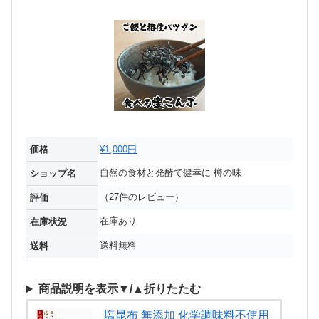
価格
¥1,000円
自然の食材と発酵で健幸に 樽の味
ショップ名
（27件のレビュー）
評価
在庫あり
在庫状況
送料無料
送料
商品説明を表示▼/▲折りたたむ
塩昆布 無添加 化学調味料不使用