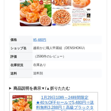
価格
¥5,480円
越前かに職人甲羅組（DENSHOKU）
ショップ名
（2590件のレビュー）
評価
在庫あり
在庫状況
送料別
送料
商品説明を表示▼/▲折りたたむ
1月29日10時～24時間限定
★40％OFFセールで5,480円⇒送
料無料3,288円！高級ブラックタ