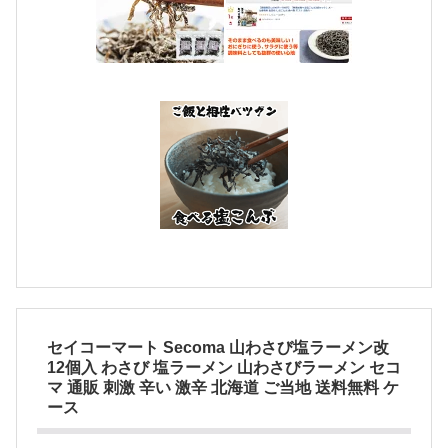
セイコーマート Secoma 山わさび塩ラーメン改
12個入 わさび 塩ラーメン 山わさびラーメン セコ
マ 通販 刺激 辛い 激辛 北海道 ご当地 送料無料 ケ
ース