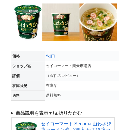
価格
¥-1円
セイコーマート楽天市場店
ショップ名
（87件のレビュー）
評価
在庫なし
在庫状況
送料無料
送料
商品説明を表示▼/▲折りたたむ
セイコーマート Secoma 山わさび
塩ラーメン改 12個入 わさび 塩ラ