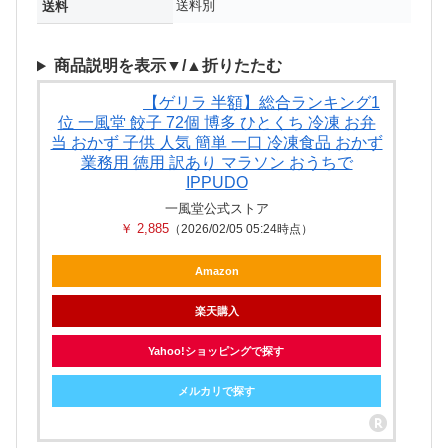
送料別
送料
商品説明を表示▼/▲折りたたむ
【ゲリラ 半額】総合ランキング1
位 一風堂 餃子 72個 博多 ひとくち 冷凍 お弁
当 おかず 子供 人気 簡単 一口 冷凍食品 おかず
業務用 徳用 訳あり マラソン おうちで
IPPUDO
一風堂公式ストア
￥ 2,885
（2026/02/05 05:24時点）
Amazon
楽天購入
Yahoo!ショッピングで探す
メルカリで探す