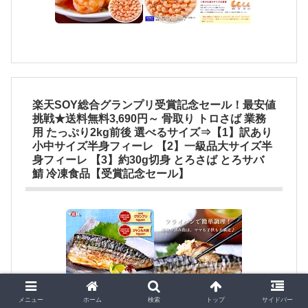
楽天SOY総合グランプリ受賞記念セール！最安値
挑戦★送料無料3,690円～ 骨取り トロさば 業務
用 たっぷり2kg前後 選べるサイズ⇒【1】訳あり
小中サイズ半身フィーレ 【2】一級品大サイズ半
身フィーレ 【3】約30g切身 とろさば とろサバ
鯖 冷凍食品【受賞記念セール】
メニュー
ホーム
検索
トップ
サイドバー