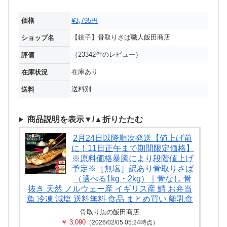
価格
¥3,795円
【銚子】骨取りさば職人飯田商店
ショップ名
（23342件のレビュー）
評価
在庫あり
在庫状況
送料別
送料
商品説明を表示▼/▲折りたたむ
2月24日以降順次発送【値上げ前
に！11日正午まで期間限定価格】
※原料価格暴騰により段階値上げ
予定※［無塩］訳あり骨取りさば
（選べる1kg・2kg）｜骨なし 骨
抜き 天然 ノルウェー産 イギリス産 鯖 お弁当
魚 冷凍 減塩 送料無料 食品 まとめ買い 離乳食
骨取り魚の飯田商店
￥ 3,090
（2026/02/05 05:24時点）