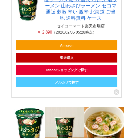
ーメン 山わさびラーメン セコマ
通販 刺激 辛い 激辛 北海道 ご当
地 送料無料 ケース
セイコーマート楽天市場店
￥ 2,890
（2026/02/05 05:28時点）
Amazon
楽天購入
Yahoo!ショッピングで探す
メルカリで探す