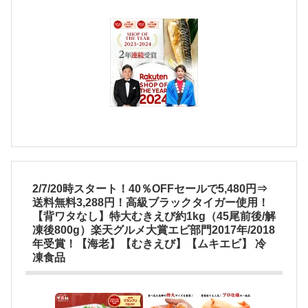
2/7/20時スタート！40％OFFセールで5,480円⇒
送料無料3,288円！高級ブラックタイガー使用！
【背ワタなし】特大むきえび約1kg（45尾前後/解
凍後800g）楽天グルメ大賞エビ部門2017年/2018
年受賞！【海老】【むきえび】【ムキエビ】 冷
凍食品