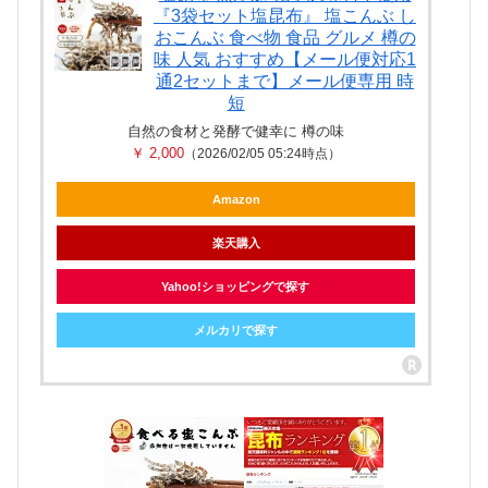
『3袋セット塩昆布』 塩こんぶ し
おこんぶ 食べ物 食品 グルメ 樽の
味 人気 おすすめ【メール便対応1
通2セットまで】メール便専用 時
短
自然の食材と発酵で健幸に 樽の味
￥ 2,000
（2026/02/05 05:24時点）
Amazon
楽天購入
Yahoo!ショッピングで探す
メルカリで探す