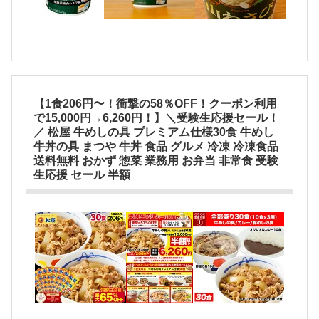
【1食206円〜！衝撃の58％OFF！クーポン利用
で15,000円→6,260円！】＼受験生応援セール！
／ 松屋 牛めしの具 プレミアム仕様30食 牛めし
牛丼の具 まつや 牛丼 食品 グルメ 冷凍 冷凍食品
送料無料 おかず 惣菜 業務用 お弁当 非常食 受験
生応援 セール 半額