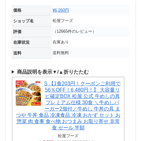
価格
¥6,260円
松屋フーズ
ショップ名
（12665件のレビュー）
評価
在庫あり
在庫状況
送料無料
送料
商品説明を表示▼/▲折りたたむ
S 【1食203円！クーポンご利用で
56％OFF！6,480円！】 大容量リ
ピ確定BOX 松屋 公式 牛めしの具
プレミアム仕様 30食 ＼牛めしバ
ーガー2個付／牛めし 牛丼の具 ま
つや 牛丼 食品 冷凍食品 冷凍 おかず セット お
惣菜 肉 食事 食べ物 おつまみ お取り寄せ 非常
食 セール 半額
松屋フーズ