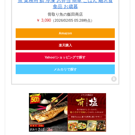
魚 業務用 鯖 冷凍 お弁当 簡単 ごはん 離乳食
食品 お歳暮
骨取り魚の飯田商店
￥ 3,090
（2026/02/05 05:28時点）
Amazon
楽天購入
Yahoo!ショッピングで探す
メルカリで探す