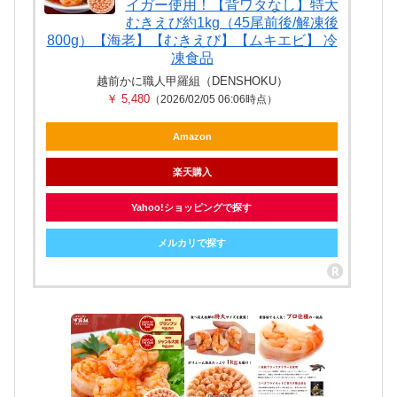
イガー使用！【背ワタなし】特大
むきえび約1kg（45尾前後/解凍後
800g）【海老】【むきえび】【ムキエビ】 冷
凍食品
越前かに職人甲羅組（DENSHOKU）
￥ 5,480
（2026/02/05 06:06時点）
Amazon
楽天購入
Yahoo!ショッピングで探す
メルカリで探す