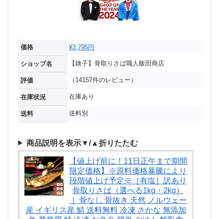
価格
¥3,795円
【銚子】骨取りさば職人飯田商店
ショップ名
（14157件のレビュー）
評価
在庫あり
在庫状況
送料別
送料
商品説明を表示▼/▲折りたたむ
【値上げ前に！11日正午まで期間
限定価格】※原料価格暴騰により
段階値上げ予定※［有塩］訳あり
骨取りさば（選べる1kg・2kg）
｜ 骨なし 骨抜き 天然 ノルウェー
産 イギリス産 鯖 送料無料 冷凍 さかな 無添加