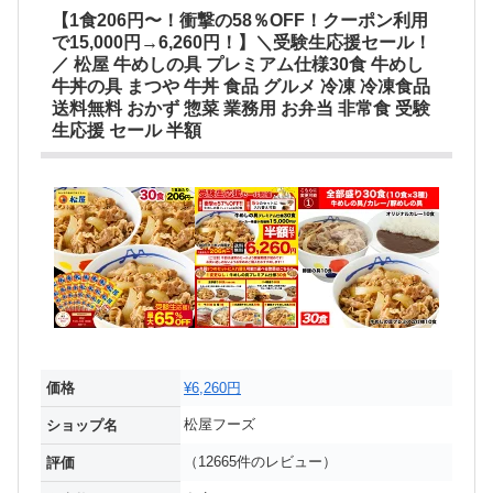
【1食206円〜！衝撃の58％OFF！クーポン利用
で15,000円→6,260円！】＼受験生応援セール！
／ 松屋 牛めしの具 プレミアム仕様30食 牛めし
牛丼の具 まつや 牛丼 食品 グルメ 冷凍 冷凍食品
送料無料 おかず 惣菜 業務用 お弁当 非常食 受験
生応援 セール 半額
価格
¥6,260円
松屋フーズ
ショップ名
（12665件のレビュー）
評価