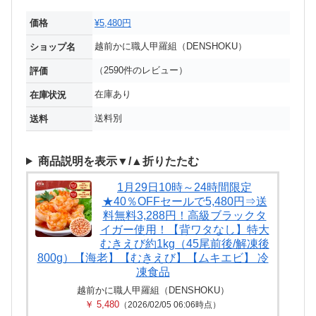
価格
¥5,480円
越前かに職人甲羅組（DENSHOKU）
ショップ名
（2590件のレビュー）
評価
在庫あり
在庫状況
送料別
送料
商品説明を表示▼/▲折りたたむ
1月29日10時～24時間限定
★40％OFFセールで5,480円⇒送
料無料3,288円！高級ブラックタ
イガー使用！【背ワタなし】特大
むきえび約1kg（45尾前後/解凍後
800g）【海老】【むきえび】【ムキエビ】 冷
凍食品
越前かに職人甲羅組（DENSHOKU）
￥ 5,480
（2026/02/05 06:06時点）