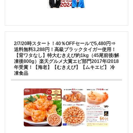
2/7/20時スタート！40％OFFセールで5,480円⇒
送料無料3,288円！高級ブラックタイガー使用！
【背ワタなし】特大むきえび約1kg（45尾前後/解
凍後800g）楽天グルメ大賞エビ部門2017年/2018
年受賞！【海老】【むきえび】【ムキエビ】 冷
凍食品