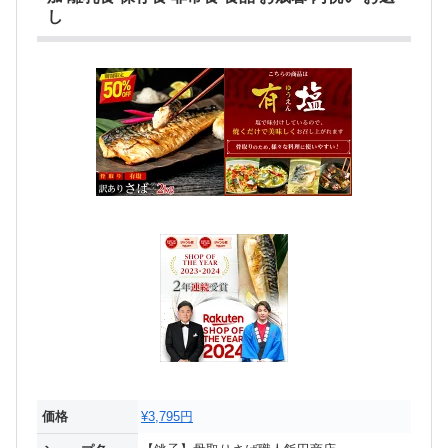
し
価格
¥3,795円