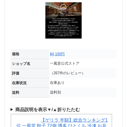
価格
¥4,100円
一風堂公式ストア
ショップ名
（267件のレビュー）
評価
在庫あり
在庫状況
送料別
送料
商品説明を表示▼/▲折りたたむ
【ゲリラ 半額】総合ランキング1
位 一風堂 餃子 72個 博多 ひとくち 冷凍 お弁