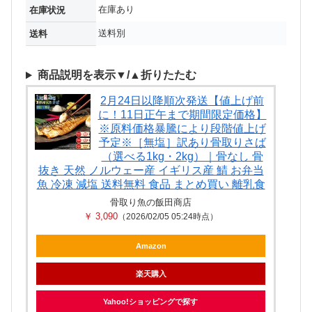
在庫あり
在庫状況
送料別
送料
商品説明を表示▼/▲折りたたむ
2月24日以降順次発送【値上げ前
に！11日正午まで期間限定価格】
※原料価格暴騰により段階値上げ
予定※［無塩］訳あり骨取りさば
（選べる1kg・2kg）｜骨なし 骨
抜き 天然 ノルウェー産 イギリス産 鯖 お弁当
魚 冷凍 減塩 送料無料 食品 まとめ買い 離乳食
骨取り魚の飯田商店
￥ 3,090
（2026/02/05 05:24時点）
Amazon
楽天購入
Yahoo!ショッピングで探す