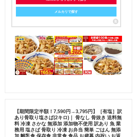
メルカリで探す
【期間限定半額！7,590円→3,795円】［有塩］訳
あり骨取り塩さば(2キロ)｜ 骨なし 骨抜き 送料無
料 冷凍 さかな 無添加 添加物不使用 訳あり 魚 業
務用 塩さば 骨取り 冷凍 お弁当 簡単 ごはん 無添
加 離乳食 保存食 非常食 食品 お歳暮 内祝い お返