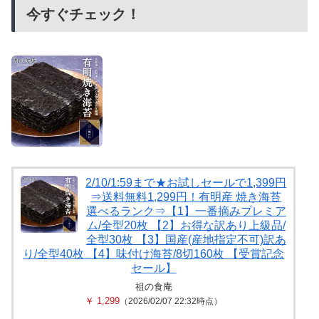
今すぐチェック！
2/10/1:59まで★お試しセールで1,399円
⇒送料無料1,299円！有明産 焼き海苔
選べるランク⇒【1】一番摘みプレミア
ム/全型20枚 【2】お得な訳あり上級品/
全型30枚 【3】国産(産地指定不可)訳あ
り/全型40枚 【4】味付け海苔/8切160枚 【受賞記念
セール】
祖の食庵
￥ 1,299
（2026/02/07 22:32時点）