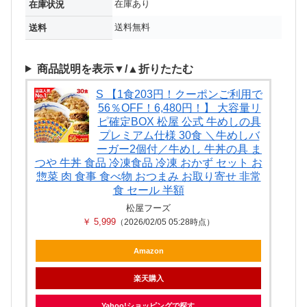
在庫あり
在庫状況
送料無料
送料
商品説明を表示▼/▲折りたたむ
S 【1食203円！クーポンご利用で
56％OFF！6,480円！】 大容量リ
ピ確定BOX 松屋 公式 牛めしの具
プレミアム仕様 30食 ＼牛めしバ
ーガー2個付／牛めし 牛丼の具 ま
つや 牛丼 食品 冷凍食品 冷凍 おかず セット お
惣菜 肉 食事 食べ物 おつまみ お取り寄せ 非常
食 セール 半額
松屋フーズ
￥ 5,999
（2026/02/05 05:28時点）
Amazon
楽天購入
Yahoo!ショッピングで探す