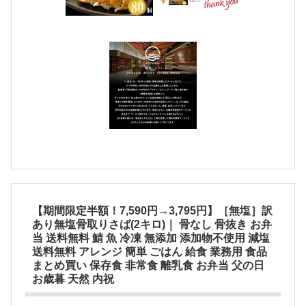
【期間限定半額！7,590円→3,795円】［無塩］訳
あり無塩骨取りさば(2キロ)｜ 骨なし 骨抜き お弁
当 送料無料 鯖 魚 冷凍 無添加 添加物不使用 減塩
送料無料 アレンジ 簡単 ごはん 給食 業務用 食品
まとめ買い 保存食 非常食 離乳食 お弁当 父の日
お歳暮 天然 内祝