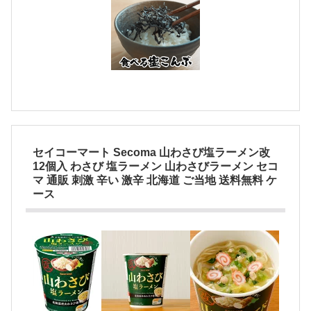
セイコーマート Secoma 山わさび塩ラーメン改
12個入 わさび 塩ラーメン 山わさびラーメン セコ
マ 通販 刺激 辛い 激辛 北海道 ご当地 送料無料 ケ
ース