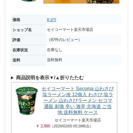
価格
¥-1円
セイコーマート楽天市場店
ショップ名
（87件のレビュー）
評価
在庫なし
在庫状況
送料無料
送料
商品説明を表示▼/▲折りたたむ
セイコーマート Secoma 山わさび
塩ラーメン改 12個入 わさび 塩ラ
ーメン 山わさびラーメン セコマ
通販 刺激 辛い 激辛 北海道 ご当
地 送料無料 ケース
セイコーマート楽天市場店
￥ 2,890
（2026/02/05 05:28時点）