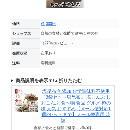
価格
¥1,000円
自然の食材と発酵で健幸に 樽の味
ショップ名
（27件のレビュー）
評価
在庫あり
在庫状況
送料無料
送料
商品説明を表示▼/▲折りたたむ
塩昆布 無添加 化学調味料不使用
『3袋セット塩昆布』 塩こんぶ し
おこんぶ 食べ物 食品 グルメ 樽の
味 人気 おすすめ【メール便対応1
通2セットまで】メール便専用 時
短
自然の食材と発酵で健幸に 樽の味