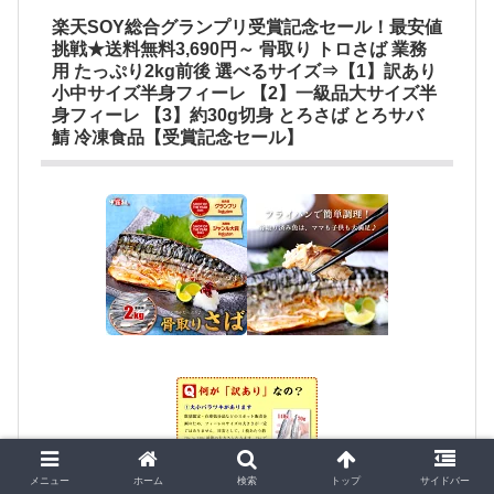
楽天SOY総合グランプリ受賞記念セール！最安値
挑戦★送料無料3,690円～ 骨取り トロさば 業務
用 たっぷり2kg前後 選べるサイズ⇒【1】訳あり
小中サイズ半身フィーレ 【2】一級品大サイズ半
身フィーレ 【3】約30g切身 とろさば とろサバ
鯖 冷凍食品【受賞記念セール】
メニュー
ホーム
検索
トップ
サイドバー