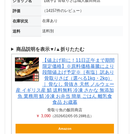
【銚子】骨取りさば職人飯田商店
ショップ名
（14157件のレビュー）
評価
在庫あり
在庫状況
送料別
送料
商品説明を表示▼/▲折りたたむ
【値上げ前に！11日正午まで期間
限定価格】※原料価格暴騰により
段階値上げ予定※［有塩］訳あり
骨取りさば（選べる1kg・2kg）
｜ 骨なし 骨抜き 天然 ノルウェー
産 イギリス産 鯖 送料無料 冷凍 さかな 無添加
魚 業務用 鯖 冷凍 お弁当 簡単 ごはん 離乳食
食品 お歳暮
骨取り魚の飯田商店
￥ 3,090
（2026/02/05 05:28時点）
Amazon