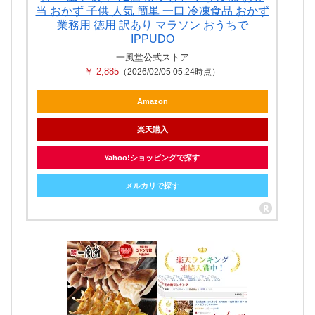
当 おかず 子供 人気 簡単 一口 冷凍食品 おかず
業務用 徳用 訳あり マラソン おうちで
IPPUDO
一風堂公式ストア
￥ 2,885
（2026/02/05 05:24時点）
Amazon
楽天購入
Yahoo!ショッピングで探す
メルカリで探す