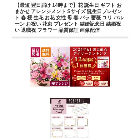
【最短 翌日届け 14時まで】花 誕生日 ギフト お
まかせ アレンジメント Sサイズ 誕生日プレゼン
ト 春 桜 生花 お花 女性 母 妻 バラ 薔薇 ユリ バル
ーン お祝い 花束 プレゼント 結婚記念日 結婚祝
い 退職祝 フラワー 品質保証 画像配信