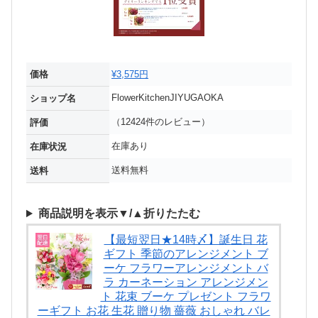
価格
¥3,575円
FlowerKitchenJIYUGAOKA
ショップ名
（12424件のレビュー）
評価
在庫あり
在庫状況
送料無料
送料
商品説明を表示▼/▲折りたたむ
【最短翌日★14時〆】誕生日 花
ギフト 季節のアレンジメント ブ
ーケ フラワーアレンジメント バ
ラ カーネーション アレンジメン
ト 花束 ブーケ プレゼント フラワ
ーギフト お花 生花 贈り物 薔薇 おしゃれ バレ