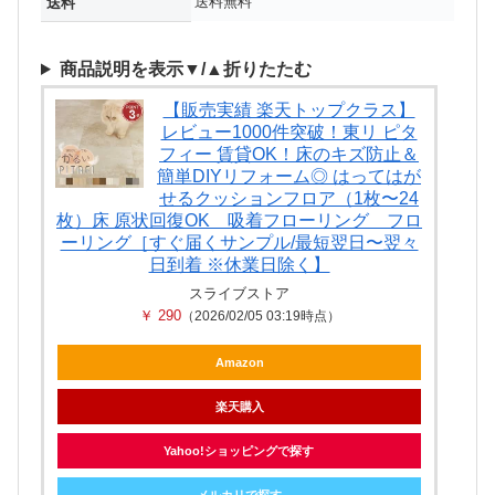
送料無料
送料
商品説明を表示▼/▲折りたたむ
【販売実績 楽天トップクラス】
レビュー1000件突破！東リ ピタ
フィー 賃貸OK！床のキズ防止＆
簡単DIYリフォーム◎ はってはが
せるクッションフロア（1枚〜24
枚）床 原状回復OK 吸着フローリング フロ
ーリング［すぐ届くサンプル/最短翌日〜翌々
日到着 ※休業日除く】
スライブストア
￥ 290
（2026/02/05 03:19時点）
Amazon
楽天購入
Yahoo!ショッピングで探す
メルカリで探す