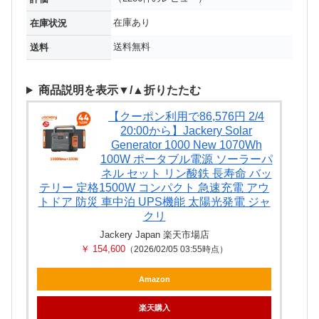
在庫あり
在庫状況
送料無料
送料
商品説明を表示▼/▲折りたたむ
【クーポン利用で86,576円 2/4
20:00から】Jackery Solar
Generator 1000 New 1070Wh
100W ポータブル電源 ソーラーパ
ネル セット リン酸鉄 長寿命 バッ
テリー 定格1500W コンパクト 急速充電 アウ
トドア 防災 車中泊 UPS機能 太陽光発電 ジャ
クリ
Jackery Japan 楽天市場店
￥ 154,600
（2026/02/05 03:55時点）
Amazon
楽天購入