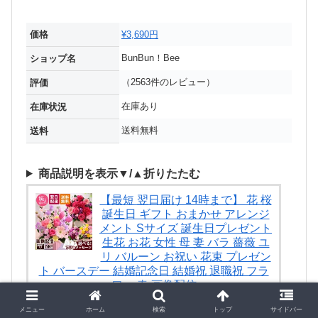
価格
¥3,690円
BunBun！Bee
ショップ名
（2563件のレビュー）
評価
在庫あり
在庫状況
送料無料
送料
商品説明を表示▼/▲折りたたむ
【最短 翌日届け 14時まで】 花 桜
誕生日 ギフト おまかせ アレンジ
メント Sサイズ 誕生日プレゼント
生花 お花 女性 母 妻 バラ 薔薇 ユ
リ バルーン お祝い 花束 プレゼン
ト バースデー 結婚記念日 結婚祝 退職祝 フラ
ワー 春 画像配信
BunBun！Bee
メニュー
ホーム
検索
トップ
サイドバー
￥ 3,690
（2026/02/05 05:40時点）