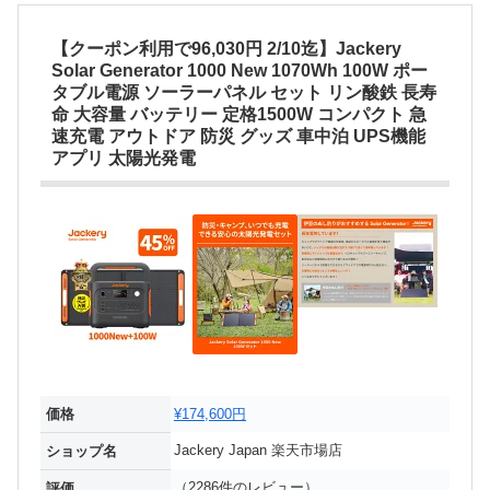
【クーポン利用で96,030円 2/10迄】Jackery
Solar Generator 1000 New 1070Wh 100W ポー
タブル電源 ソーラーパネル セット リン酸鉄 長寿
命 大容量 バッテリー 定格1500W コンパクト 急
速充電 アウトドア 防災 グッズ 車中泊 UPS機能
アプリ 太陽光発電
価格
¥174,600円
Jackery Japan 楽天市場店
ショップ名
（2286件のレビュー）
評価