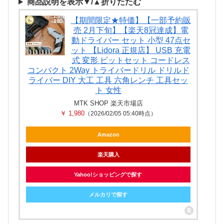
商品説明を表示▼/▲折りたたむ
【期間限定★特価】【一部予約販
売 2月下旬】【楽天8冠達成】電
動ドライバー セット 小型 47点セ
ット 【Lidora 正規店】 USB 充電
式 変形 ビットセット コードレス
コンパクト 2Way トライバードリル ドリルド
ライバー DIY 大工 工具 六角レンチ 工具セッ
ト 女性
MTK SHOP 楽天市場店
￥ 1,980
（2026/02/05 05:40時点）
Amazon
楽天購入
Yahoo!ショッピングで探す
メルカリで探す