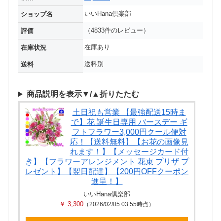
いいHana倶楽部
ショップ名
（4833件のレビュー）
評価
在庫あり
在庫状況
送料別
送料
商品説明を表示▼/▲折りたたむ
土日祝も営業 【最強配送15時ま
で】花 誕生日専用 バースデー ギ
フトフラワー3,000円クール便対
応！【送料無料】【お花の画像見
れます！】【メッセージカード付
き】【フラワーアレンジメント 花束 プリザ プ
レゼント】【翌日配達】【200円OFFクーポン
進呈！】
いいHana倶楽部
￥ 3,300
（2026/02/05 03:55時点）