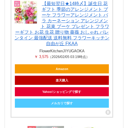
【最短翌日★14時〆】誕生日 花
ギフト 季節のアレンジメント ブ
ーケ フラワーアレンジメント バ
ラ カーネーション アレンジメン
ト 花束 ブーケ プレゼント フラワ
ーギフト お花 生花 贈り物 薔薇 おしゃれ バレ
ンタイン 最強配送 送料無料 フラワーキッチン
自由が丘 FKAA
FlowerKitchenJIYUGAOKA
￥ 3,575
（2026/02/05 03:19時点）
Amazon
楽天購入
Yahoo!ショッピングで探す
メルカリで探す