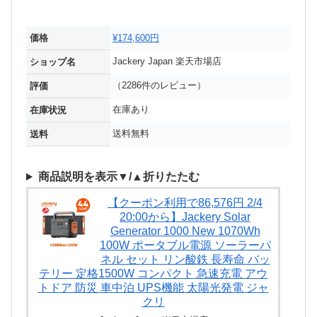
価格
¥174,600円
Jackery Japan 楽天市場店
ショップ名
（2286件のレビュー）
評価
在庫あり
在庫状況
送料無料
送料
商品説明を表示▼/▲折りたたむ
【クーポン利用で86,576円 2/4
20:00から】Jackery Solar
Generator 1000 New 1070Wh
100W ポータブル電源 ソーラーパ
ネル セット リン酸鉄 長寿命 バッ
テリー 定格1500W コンパクト 急速充電 アウ
トドア 防災 車中泊 UPS機能 太陽光発電 ジャ
クリ