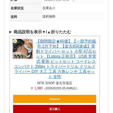
在庫あり
在庫状況
送料無料
送料
商品説明を表示▼/▲折りたたむ
【期間限定★特価】【一部予約販
売 2月下旬】【楽天8冠達成】電
動ドライバー セット 小型 47点セ
ット 【Lidora 正規店】 USB 充電
式 変形 ビットセット コードレス
コンパクト 2Way トライバードリル ドリルド
ライバー DIY 大工 工具 六角レンチ 工具セッ
ト 女性
MTK SHOP 楽天市場店
￥ 1,980
（2026/02/05 05:40時点）
Amazon
楽天購入