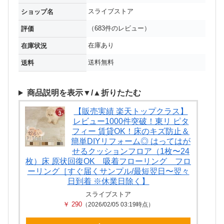
スライブストア
ショップ名
（683件のレビュー）
評価
在庫あり
在庫状況
送料無料
送料
商品説明を表示▼/▲折りたたむ
【販売実績 楽天トップクラス】
レビュー1000件突破！東リ ピタ
フィー 賃貸OK！床のキズ防止＆
簡単DIYリフォーム◎ はってはが
せるクッションフロア（1枚〜24
枚）床 原状回復OK 吸着フローリング フロ
ーリング［すぐ届くサンプル/最短翌日〜翌々
日到着 ※休業日除く】
スライブストア
￥ 290
（2026/02/05 03:19時点）