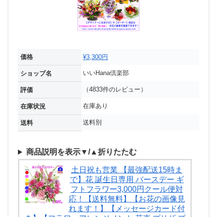
価格
¥3,300円
いいHana倶楽部
ショップ名
（4833件のレビュー）
評価
在庫あり
在庫状況
送料別
送料
商品説明を表示▼/▲折りたたむ
土日祝も営業 【最強配送15時ま
で】花 誕生日専用 バースデー ギ
フトフラワー3,000円クール便対
応！【送料無料】【お花の画像見
れます！】【メッセージカード付