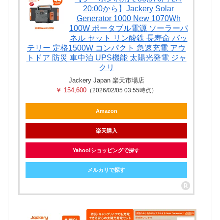
20:00から】Jackery Solar
Generator 1000 New 1070Wh
100W ポータブル電源 ソーラーパ
ネル セット リン酸鉄 長寿命 バッ
テリー 定格1500W コンパクト 急速充電 アウ
トドア 防災 車中泊 UPS機能 太陽光発電 ジャ
クリ
Jackery Japan 楽天市場店
￥ 154,600
（2026/02/05 03:55時点）
Amazon
楽天購入
Yahoo!ショッピングで探す
メルカリで探す