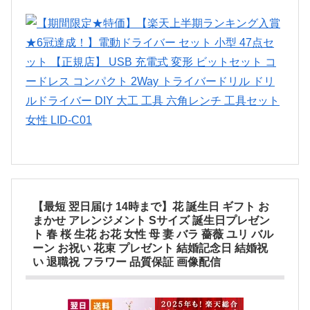
【最短 翌日届け 14時まで】花 誕生日 ギフト お
まかせ アレンジメント Sサイズ 誕生日プレゼン
ト 春 桜 生花 お花 女性 母 妻 バラ 薔薇 ユリ バル
ーン お祝い 花束 プレゼント 結婚記念日 結婚祝
い 退職祝 フラワー 品質保証 画像配信