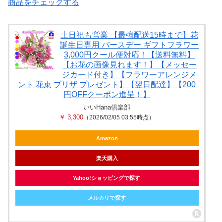
商品をチェックする
土日祝も営業 【最強配送15時まで】花
誕生日専用 バースデー ギフトフラワー
3,000円クール便対応！【送料無料】
【お花の画像見れます！】【メッセー
ジカード付き】【フラワーアレンジメ
ント 花束 プリザ プレゼント】【翌日配達】【200
円OFFクーポン進呈！】
いいHana倶楽部
￥ 3,300
（2026/02/05 03:55時点）
Amazon
楽天購入
Yahoo!ショッピングで探す
メルカリで探す