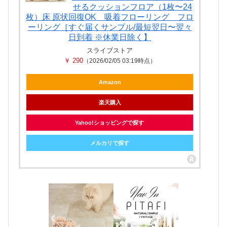
せるクッションフロア（1枚〜24
枚）床 原状回復OK 吸着フローリング フロ
ーリング［すぐ届くサンプル/最短翌日〜翌々
日到着 ※休業日除く】
スライブストア
￥ 290
（2026/02/05 03:19時点）
Amazon
楽天購入
Yahoo!ショッピングで探す
メルカリで探す