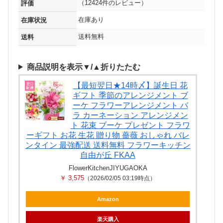
（12424件のレビュー）
評価
在庫あり
在庫状況
送料無料
送料
商品説明を表示▼/▲折りたたむ
【最短翌日★14時〆】誕生日 花
ギフト 季節のアレンジメント ブ
ーケ フラワーアレンジメント バ
ラ カーネーション アレンジメン
ト 花束 ブーケ プレゼント フラワ
ーギフト お花 生花 贈り物 薔薇 おしゃれ バレ
ンタイン 最強配送 送料無料 フラワーキッチン
自由が丘 FKAA
FlowerKitchenJIYUGAOKA
￥ 3,575
（2026/02/05 03:19時点）
Amazon
楽天購入