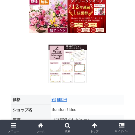
価格
¥3,690円
BunBun！Bee
ショップ名
（2563件のレビュー）
評価
在庫あり
在庫状況
メニュー
ホーム
検索
トップ
サイドバー