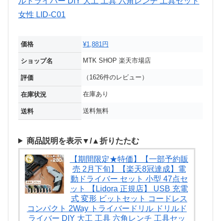
価格
¥1,881円
MTK SHOP 楽天市場店
ショップ名
（1626件のレビュー）
評価
在庫あり
在庫状況
送料無料
送料
商品説明を表示▼/▲折りたたむ
【期間限定★特価】【一部予約販
売 2月下旬】【楽天8冠達成】電
動ドライバー セット 小型 47点セ
ット 【Lidora 正規店】 USB 充電
式 変形 ビットセット コードレス
コンパクト 2Way トライバードリル ドリルド
ライバー DIY 大工 工具 六角レンチ 工具セッ