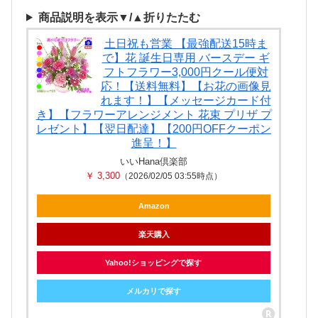
商品説明を表示▼/▲折りたたむ
土日祝も営業 【最強配送15時ま
で】花 誕生日専用 バースデー ギ
フトフラワー3,000円クール便対
応！【送料無料】【お花の画像見
れます！】【メッセージカード付
き】【フラワーアレンジメント 花束 プリザ プ
レゼント】【翌日配達】【200円OFFクーポン
進呈！】
いいHana倶楽部
￥ 3,300
（2026/02/05 03:55時点）
Amazon
楽天購入
Yahoo!ショッピングで探す
メルカリで探す