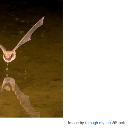
Image by
through-my-lens
/iStock