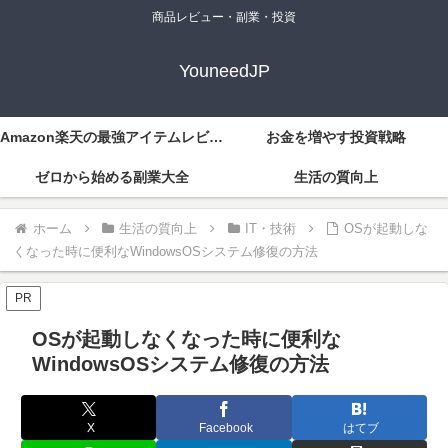
商品レビュー・副業・投資
YouneedJP
Amazon楽天の最強アイテムレビュー
お金を増やす投資戦略
ゼロから始める副業大全
生活の質向上
ホーム
生活の質向上
IT・技術
OSが起動しな
くなった時に便利なWindowsOSシステム修復の方法
PR
OSが起動しなくなった時に便利な
WindowsOSシステム修復の方法
X
Facebook
はてブ