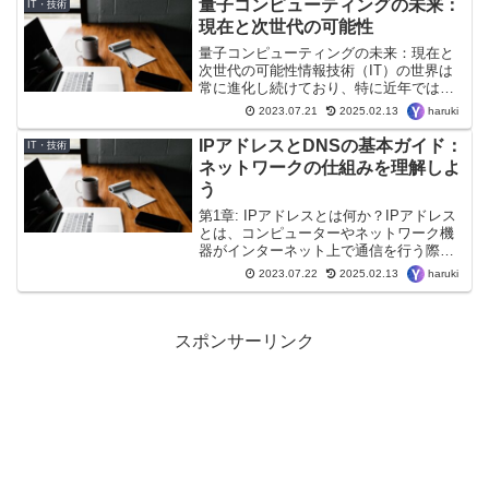
量子コンピューティングの未来：
IT・技術
現がそ...
現在と次世代の可能性
量子コンピューティングの未来：現在と
次世代の可能性情報技術（IT）の世界は
常に進化し続けており、特に近年では量
子コンピューティングという分野が注目
haruki
2023.07.21
2025.02.13
を集めています。従来のコンピュータ
は、ビットという0と1の2進数で情報を処
IPアドレスとDNSの基本ガイド：
IT・技術
理していましたが、量...
ネットワークの仕組みを理解しよ
う
第1章: IPアドレスとは何か？IPアドレス
とは、コンピューターやネットワーク機
器がインターネット上で通信を行う際に
使用される一意の識別子です。IPv4と
haruki
2023.07.22
2025.02.13
IPv6の違い、アドレスの構造について解
説します。IPアドレスは、ネットワーク
上の各デ...
スポンサーリンク