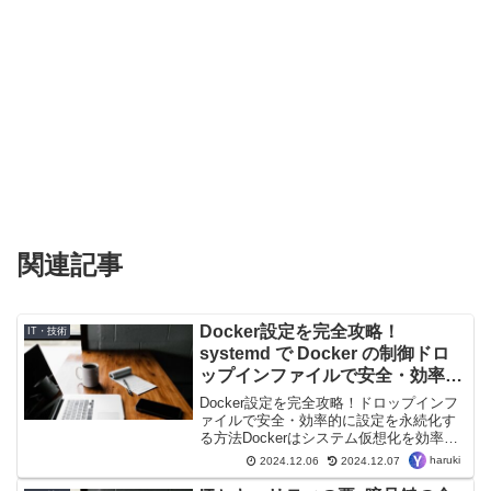
関連記事
Docker設定を完全攻略！
IT・技術
systemd で Docker の制御ドロ
ップインファイルで安全・効率的
に設定を永続化する方法
Docker設定を完全攻略！ドロップインフ
ァイルで安全・効率的に設定を永続化す
る方法Dockerはシステム仮想化を効率化
するための重要なツールですが、その設
haruki
2024.12.06
2024.12.07
定管理には課題がつきものです。本記事
では、ドロップインファイルを使用した