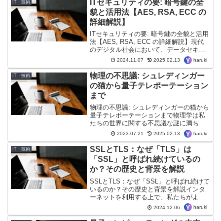
ITセキュリティの要: 暗号鍵の全
IT・技術
設定の永続化...
貌と活用法【AES, RSA, ECC の
詳細解説】
ITセキュリティの要: 暗号鍵の全貌と活用
法【AES, RSA, ECC の詳細解説】現代
のデジタル社会において、データセキュ
リティの強化は欠かせません。その中で
haruki
2024.11.07
2025.02.13
重要な役割を果たすのが「暗号鍵」で
す。暗号鍵は、データの暗号化や復号
物理の不思議: シュレディンガー
IT・技術
化、通信の...
の猫から量子テレポーテーション
まで
物理の不思議: シュレディンガーの猫から
量子テレポーテーションまで物理学は私
たちの世界に関する不思議な謎に満ちて
います。時には直感を超えた概念や理論
haruki
2023.07.21
2025.02.13
が登場し、我々を驚かせることもありま
す。本記事では、面白い物理学のトピッ
SSLとTLS：なぜ「TLS」は
IT・技術
クに焦点を当て、シュ...
「SSL」と呼ばれ続けているの
か？その歴史と背景を解説
SSLとTLS：なぜ「SSL」と呼ばれ続けて
いるのか？その歴史と背景を解説インタ
ーネットを利用する上で、私たちがよく
目にする「SSL」という言葉。例えば、
haruki
2024.12.06
Webサイトのアドレスバーに表示される
「HTTPS」や、「SSL証明書」という表