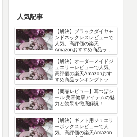
人気記事
【解決】ブラックダイヤモ
ンドネックレスレビューで
人気、高評価の楽天
Amazonおすすめ商品ラン
キングトップ10 - 2026年06
【解決】オーダーメイドジ
月最新版
ュエリーレビューで人気、
高評価の楽天Amazonおす
すめ商品ランキングトップ
10 - 2026年06月最新版
【商品レビュー】耳つぼシ
ール 美容健康アイテムの魅
力と効果を徹底解説！
【解決】ギフト用ジュエリ
ーボックスレビューで人
気、高評価の楽天Amazon