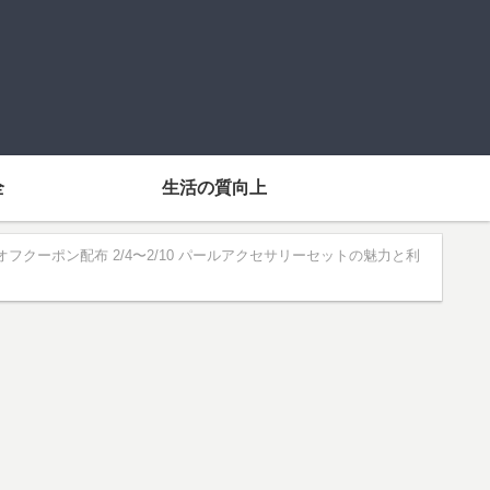
全
生活の質向上
オフクーポン配布 2/4〜2/10 パールアクセサリーセットの魅力と利