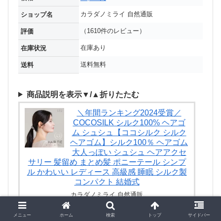
カラダノミライ 自然通販
ショップ名
（1610件のレビュー）
評価
在庫あり
在庫状況
送料無料
送料
商品説明を表示▼/▲折りたたむ
＼年間ランキング2024受賞／
COCOSILK シルク100% ヘアゴ
ム シュシュ【ココシルク シルク
ヘアゴム】シルク100％ ヘアゴム
大人っぽい シュシュ ヘアアクセ
サリー 髪留め まとめ髪 ポニーテール シンプ
ル かわいい レディース 高級感 睡眠 シルク製
コンパクト 結婚式
カラダノミライ 自然通販
￥ 1,498
（2026/02/06 03:16時点）
メニュー
ホーム
検索
トップ
サイドバー