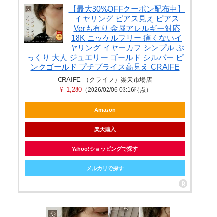
【最大30%OFFクーポン配布中】
イヤリング ピアス見え ピアス
Verも有り 金属アレルギー対応
18K ニッケルフリー 痛くないイ
ヤリング イヤーカフ シンプル ぷ
っくり 大人 ジュエリー ゴールド シルバー ピ
ンクゴールド プチプライス高見え CRAIFE
CRAIFE （クライフ）楽天市場店
￥ 1,280
（2026/02/06 03:16時点）
Amazon
楽天購入
Yahoo!ショッピングで探す
メルカリで探す