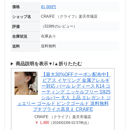
価格
¥1,000円
CRAIFE （クライフ）楽天市場店
ショップ名
（519件のレビュー）
評価
在庫あり
在庫状況
送料無料
送料
商品説明を表示▼/▲折りたたむ
【最大30%OFFクーポン配布中】
ピアス イヤリング 金属アレルギ
ー対応 パール レディース K14 コ
ーティング ニッケルフリー S925
シルバー 大人 上品 エレガント ジ
ュエリー ゴールド ピンクゴールド 送料無料
プチプライス高見え CRAIFE
CRAIFE （クライフ）楽天市場店
￥ 1,480
（2026/02/06 02:57時点）