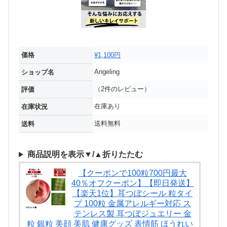
価格
¥1,100円
Angeling
ショップ名
（2件のレビュー）
評価
在庫あり
在庫状況
送料無料
送料
商品説明を表示▼/▲折りたたむ
【クーポンで100粒700円最大
40％オフクーポン】【即日発送】
【楽天1位】耳つぼシール 粒タイ
プ 100粒 金属アレルギー対応 ス
テンレス製 耳つぼジュエリー 金
粒 銀粒 美顔 美肌 健康グッズ 表情筋 ほうれい