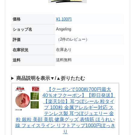
価格
¥1,100円
Angeling
ショップ名
（2件のレビュー）
評価
在庫あり
在庫状況
送料無料
送料
商品説明を表示▼/▲折りたたむ
【クーポンで100粒700円最大
40％オフクーポン】【即日発送】
【楽天1位】耳つぼシール 粒タイ
プ 100粒 金属アレルギー対応 ス
テンレス製 耳つぼジュエリー 金
粒 銀粒 美顔 美肌 健康グッズ 表情筋 ほうれい
線 フェイスライン リフトアップ1000円ぽっき
り