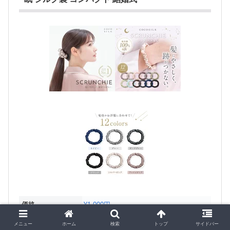
価格
¥1,000円
カラダノミライ 自然通販
ショップ名
メニュー
ホーム
検索
トップ
サイドバー