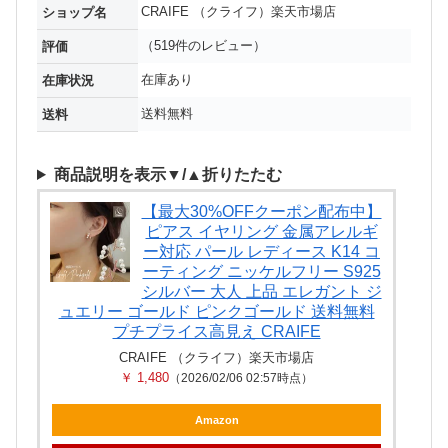
CRAIFE （クライフ）楽天市場店
ショップ名
（519件のレビュー）
評価
在庫あり
在庫状況
送料無料
送料
商品説明を表示▼/▲折りたたむ
【最大30%OFFクーポン配布中】
ピアス イヤリング 金属アレルギ
ー対応 パール レディース K14 コ
ーティング ニッケルフリー S925
シルバー 大人 上品 エレガント ジ
ュエリー ゴールド ピンクゴールド 送料無料
プチプライス高見え CRAIFE
CRAIFE （クライフ）楽天市場店
￥ 1,480
（2026/02/06 02:57時点）
Amazon