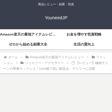
商品レビュー・副業・投資
YouneedJP
Amazon楽天の最強アイテムレビュー
お金を増やす投資戦略
ゼロから始める副業大全
生活の質向上
ホーム
Amazon楽天の最強アイテムレビュー
ファッ
ション
ジュエリー・アクセサリー
【レビュー】極細チェ
ーンの華奢ネックレス！1mm幅で肌に馴染み、デイリーに活躍