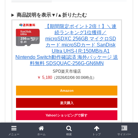
商品説明を表示▼/▲折りたたむ
【期間限定ポイント2倍！】＼連
続ランキング1位獲得／
microSDXC 256GB マイクロSD
カード microSDカード SanDisk
Ultra UHS-I R:150MB/s A1
Nintendo Switch動作確認済 海外パッケージ 送
料無料 SDSQUAC-256G-GN6MN
SPD楽天市場店
￥ 5,180
（2026/02/06 00:06時点）
Amazon
楽天購入
Yahoo!ショッピングで探す
メルカリで探す
メニュー
ホーム
検索
トップ
サイドバー