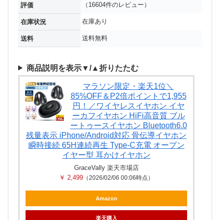
（16604件のレビュー）
評価
在庫あり
在庫状況
送料無料
送料
商品説明を表示▼/▲折りたたむ
マラソン限定・楽天1位＼
85%OFF＆P2倍ポイントで1,955
円！／ワイヤレスイヤホン イヤ
ーカフイヤホン HiFi高音質 ブル
ートゥースイヤホン Bluetooth6.0
残量表示 iPhone/Android対応 骨伝導イヤホン
瞬時接続 65H連続再生 Type‐C充電 オープン
イヤー型 耳かけイヤホン
GraceVally 楽天市場店
￥ 2,499
（2026/02/06 00:06時点）
Amazon
楽天購入