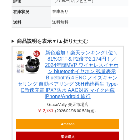
（27982件のレビュー）
評価
在庫あり
在庫状況
送料無料
送料
商品説明を表示▼/▲折りたたむ
新色追加！楽天ランキング1位＼
81%OFF＆P2倍で2,174円！／
2024年間MVP ワイヤレスイヤホ
ン bluetoothイヤホン 残量表示
Bluetooth5.4 ENC ノイズキャン
セリング 自動ペアリング 36H連続再生 Type‐
C急速充電 IPX7防水 AAC対応 マイク内蔵
iPhone/Android 旅行
GraceVally 楽天市場店
￥ 2,780
（2026/02/06 00:58時点）
Amazon
楽天購入