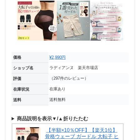
価格
¥2,990円
ラディアンヌ 楽天市場店
ショップ名
（297件のレビュー）
評価
在庫あり
在庫状況
送料無料
送料
商品説明を表示▼/▲折りたたむ
【半額×10％OFF】【楽天1位】
骨格ウェーブ ガードル 大転子 ヒ