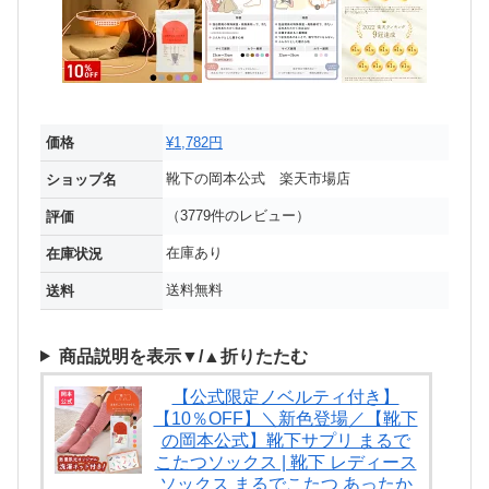
価格
¥1,782円
靴下の岡本公式 楽天市場店
ショップ名
（3779件のレビュー）
評価
在庫あり
在庫状況
送料無料
送料
商品説明を表示▼/▲折りたたむ
【公式限定ノベルティ付き】
【10％OFF】＼新色登場／【靴下
の岡本公式】靴下サプリ まるで
こたつソックス | 靴下 レディース
ソックス まるでこたつ あったか