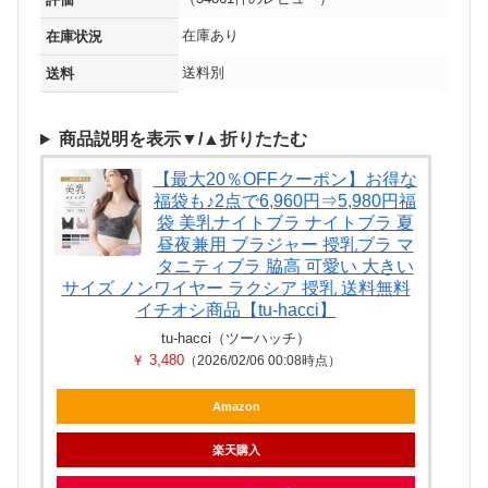
在庫あり
在庫状況
送料別
送料
商品説明を表示▼/▲折りたたむ
【最大20％OFFクーポン】お得な
福袋も♪2点で6,960円⇒5,980円福
袋 美乳ナイトブラ ナイトブラ 夏
昼夜兼用 ブラジャー 授乳ブラ マ
タニティブラ 脇高 可愛い 大きい
サイズ ノンワイヤー ラクシア 授乳 送料無料
イチオシ商品【tu-hacci】
tu-hacci（ツーハッチ）
￥ 3,480
（2026/02/06 00:08時点）
Amazon
楽天購入