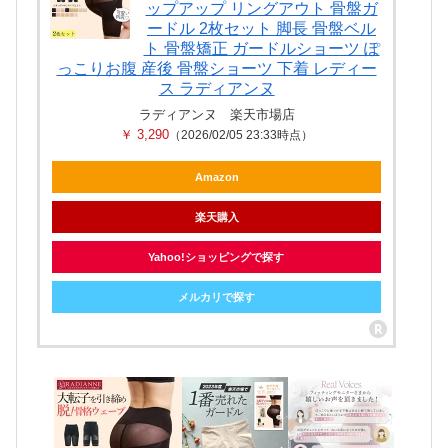
ップアップ リングアウト 骨盤ガ
ードル 2枚セット 脚長 骨盤ベル
ト 骨盤矯正 ガードルショーツ ぽ
っこりお腹 産後 骨盤ショーツ 下着 レディー
ス ラディアンヌ
ラディアンヌ 楽天市場店
￥ 3,290
（2026/02/05 23:33時点）
Amazon
楽天購入
Yahoo!ショッピングで探す
メルカリで探す