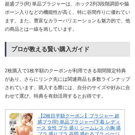
超盛ブラ(R) 単品ブラジャーは、ホック2列3段階調節や脇
ボーン入りなどの機能性が高く、特に谷間作りに優れてい
ます。また、豊富なカラーバリエーションも魅力的で、他
の商品とは一線を画しています。
プロが教える賢い購入ガイド
2枚購入で1枚半額のクーポンが利用できる期間限定特典
があり、さらにリンク先には関連商品も多数ラインナップ
されています。購入する際には、自分のサイズや好みに合
わせて選び、特典を有効活用するとお得です。
【2枚目半額クーポン】ブラジャー 超
盛ブラ(R) 単品ブラジャー(下着 レディ
ース 女性 ブラ 盛り シームレス 小胸 盛
ブラ 盛りブラ 谷間 盛れるブラ ベージ