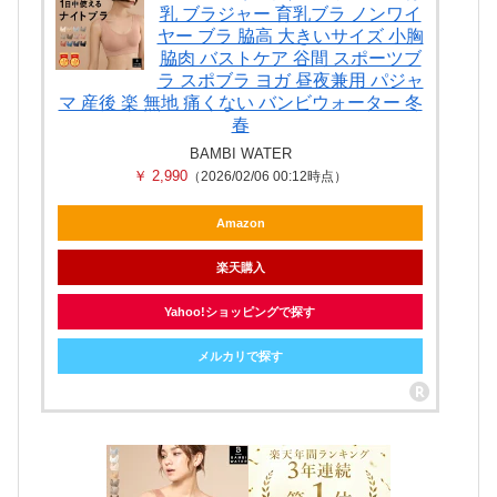
乳 ブラジャー 育乳ブラ ノンワイ
ヤー ブラ 脇高 大きいサイズ 小胸
脇肉 バストケア 谷間 スポーツブ
ラ スポブラ ヨガ 昼夜兼用 パジャ
マ 産後 楽 無地 痛くない バンビウォーター 冬
春
BAMBI WATER
￥ 2,990
（2026/02/06 00:12時点）
Amazon
楽天購入
Yahoo!ショッピングで探す
メルカリで探す