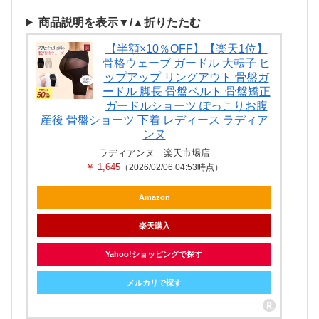
商品説明を表示▼/▲折りたたむ
【半額×10％OFF】【楽天1位】
骨格ウェーブ ガードル 大転子 ヒ
ップアップ リングアウト 骨盤ガ
ードル 脚長 骨盤ベルト 骨盤矯正
ガードルショーツ ぽっこりお腹
産後 骨盤ショーツ 下着 レディース ラディア
ンヌ
ラディアンヌ 楽天市場店
￥ 1,645
（2026/02/06 04:53時点）
Amazon
楽天購入
Yahoo!ショッピングで探す
メルカリで探す