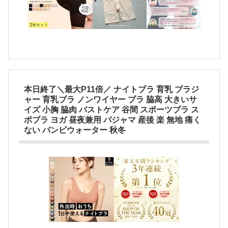
本日終了＼最大P11倍／ ナイトブラ 育乳 ブラジ
ャー 育乳ブラ ノンワイヤー ブラ 脇高 大きいサ
イズ 小胸 脇肉 バストケア 谷間 スポーツブラ ス
ポブラ ヨガ 昼夜兼用 パジャマ 産後 楽 無地 痛く
ない バンビウォーター 秋冬