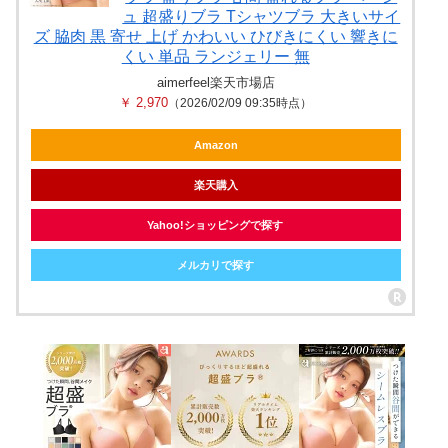
ュ 超盛りブラ Tシャツブラ 大きいサイ
ズ 脇肉 黒 寄せ 上げ かわいい ひびきにくい 響きに
くい 単品 ランジェリー 無
aimerfeel楽天市場店
￥ 2,970
（2026/02/09 09:35時点）
Amazon
楽天購入
Yahoo!ショッピングで探す
メルカリで探す