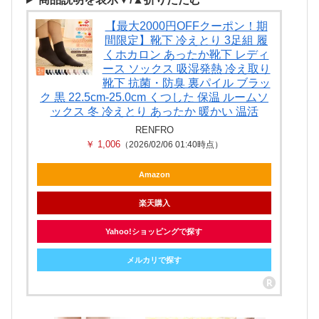
【最大2000円OFFクーポン！期
間限定】靴下 冷えとり 3足組 履
くホカロン あったか靴下 レディ
ース ソックス 吸湿発熱 冷え取り
靴下 抗菌・防臭 裏パイル ブラッ
ク 黒 22.5cm-25.0cm くつした 保温 ルームソ
ックス 冬 冷えとり あったか 暖かい 温活
RENFRO
￥ 1,006
（2026/02/06 01:40時点）
Amazon
楽天購入
Yahoo!ショッピングで探す
メルカリで探す