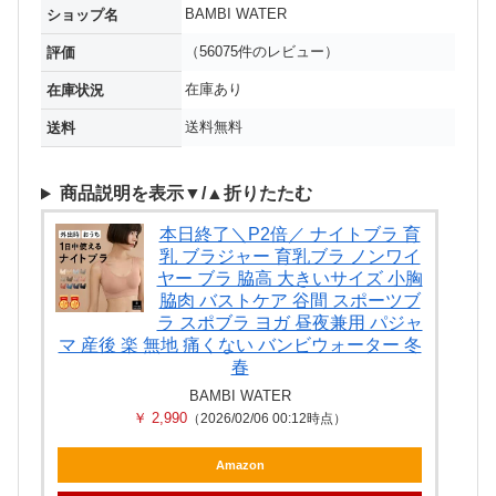
BAMBI WATER
ショップ名
（56075件のレビュー）
評価
在庫あり
在庫状況
送料無料
送料
商品説明を表示▼/▲折りたたむ
本日終了＼P2倍／ ナイトブラ 育
乳 ブラジャー 育乳ブラ ノンワイ
ヤー ブラ 脇高 大きいサイズ 小胸
脇肉 バストケア 谷間 スポーツブ
ラ スポブラ ヨガ 昼夜兼用 パジャ
マ 産後 楽 無地 痛くない バンビウォーター 冬
春
BAMBI WATER
￥ 2,990
（2026/02/06 00:12時点）
Amazon