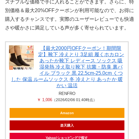
ズナブルな価格で手に入れることができます。さらに、特
別価格＆最大20%OFFクーポンが利用可能なので、お得に
購入するチャンスです。実際のユーザーレビューでも快適
さや暖かさに満足している声が多く寄せられています。
【最大2000円OFFクーポン！期間限
定】靴下 冷えとり 3足組 履くホカロン
あったか靴下 レディース ソックス 吸
湿発熱 冷え取り靴下 抗菌・防臭 裏パ
イル ブラック 黒 22.5cm-25.0cm くつ
した 保温 ルームソックス 冬 冷えとり あったか 暖
かい 温活
RENFRO
￥ 1,006
（2026/02/06 01:40時点）
Amazon
楽天購入
Yahoo!ショッピングで探す