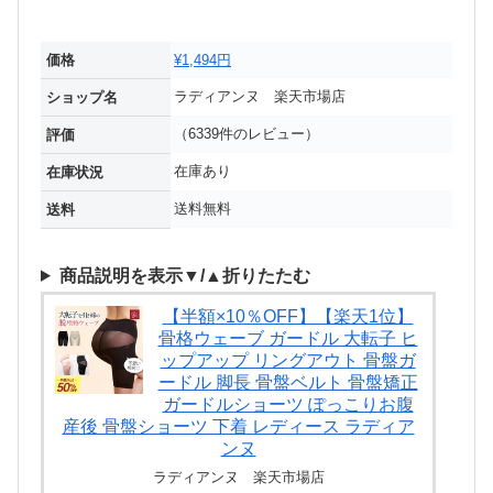
価格
¥1,494円
ラディアンヌ 楽天市場店
ショップ名
（6339件のレビュー）
評価
在庫あり
在庫状況
送料無料
送料
商品説明を表示▼/▲折りたたむ
【半額×10％OFF】【楽天1位】
骨格ウェーブ ガードル 大転子 ヒ
ップアップ リングアウト 骨盤ガ
ードル 脚長 骨盤ベルト 骨盤矯正
ガードルショーツ ぽっこりお腹
産後 骨盤ショーツ 下着 レディース ラディア
ンヌ
ラディアンヌ 楽天市場店