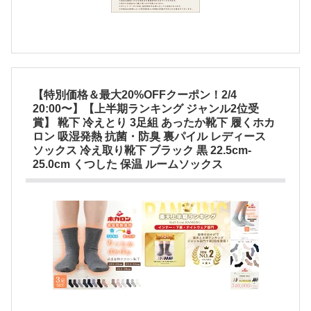
【特別価格＆最大20%OFFクーポン！2/4
20:00〜】【上半期ランキング ジャンル2位受
賞】 靴下 冷えとり 3足組 あったか靴下 履くホカ
ロン 吸湿発熱 抗菌・防臭 裏パイル レディース
ソックス 冷え取り靴下 ブラック 黒 22.5cm-
25.0cm くつした 保温 ルームソックス