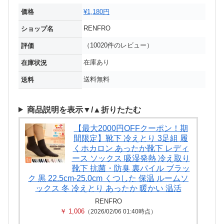
価格
¥1,180円
RENFRO
ショップ名
（10020件のレビュー）
評価
在庫あり
在庫状況
送料無料
送料
商品説明を表示▼/▲折りたたむ
【最大2000円OFFクーポン！期
間限定】靴下 冷えとり 3足組 履
くホカロン あったか靴下 レディ
ース ソックス 吸湿発熱 冷え取り
靴下 抗菌・防臭 裏パイル ブラッ
ク 黒 22.5cm-25.0cm くつした 保温 ルームソ
ックス 冬 冷えとり あったか 暖かい 温活
RENFRO
￥ 1,006
（2026/02/06 01:40時点）