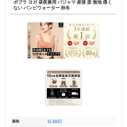
ポブラ ヨガ 昼夜兼用 パジャマ 産後 楽 無地 痛く
ない バンビウォーター 秋冬
価格
¥2,990円