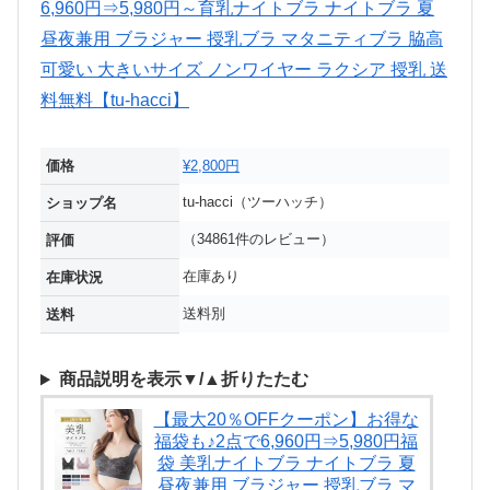
価格
¥2,800円
tu-hacci（ツーハッチ）
ショップ名
（34861件のレビュー）
評価
在庫あり
在庫状況
送料別
送料
商品説明を表示▼/▲折りたたむ
【最大20％OFFクーポン】お得な
福袋も♪2点で6,960円⇒5,980円福
袋 美乳ナイトブラ ナイトブラ 夏
昼夜兼用 ブラジャー 授乳ブラ マ