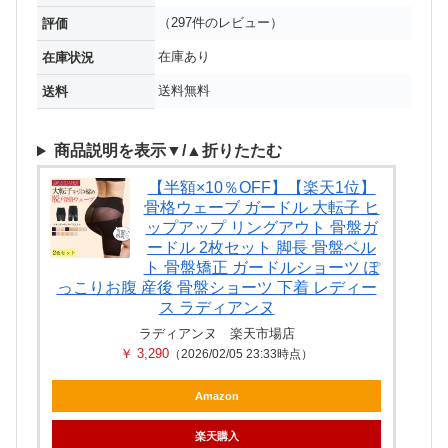
（297件のレビュー）
評価
在庫あり
在庫状況
送料無料
送料
商品説明を表示▼/▲折りたたむ
【半額×10％OFF】【楽天1位】
骨格ウェーブ ガードル 大転子 ヒ
ップアップ リングアウト 骨盤ガ
ードル 2枚セット 脚長 骨盤ベル
ト 骨盤矯正 ガードルショーツ ぽ
っこりお腹 産後 骨盤ショーツ 下着 レディー
ス ラディアンヌ
ラディアンヌ 楽天市場店
￥ 3,290
（2026/02/05 23:33時点）
Amazon
楽天購入