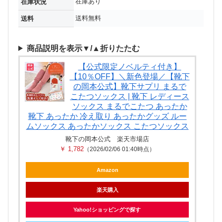
在庫あり
在庫状況
送料無料
送料
商品説明を表示▼/▲折りたたむ
【公式限定ノベルティ付き】
【10％OFF】＼新色登場／【靴下
の岡本公式】靴下サプリ まるで
こたつソックス | 靴下 レディース
ソックス まるでこたつ あったか
靴下 あったか 冷え取り あったかグッズ ルー
ムソックス あったかソックス こたつソックス
靴下の岡本公式 楽天市場店
￥ 1,782
（2026/02/06 01:40時点）
Amazon
楽天購入
Yahoo!ショッピングで探す