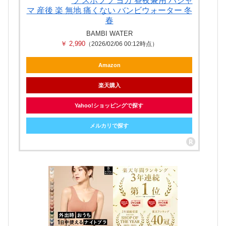
ラ スポブラ ヨガ 昼夜兼用 パジャ
マ 産後 楽 無地 痛くない バンビウォーター 冬
春
BAMBI WATER
￥ 2,990
（2026/02/06 00:12時点）
Amazon
楽天購入
Yahoo!ショッピングで探す
メルカリで探す