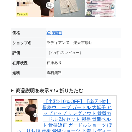
価格
¥2,990円
ラディアンヌ 楽天市場店
ショップ名
（297件のレビュー）
評価
在庫あり
在庫状況
送料無料
送料
商品説明を表示▼/▲折りたたむ
【半額×10％OFF】【楽天1位】
骨格ウェーブ ガードル 大転子 ヒ
ップアップ リングアウト 骨盤ガ
ードル 2枚セット 脚長 骨盤ベル
ト 骨盤矯正 ガードルショーツ ぽ
っこりお腹 産後 骨盤ショーツ 下着 レディー