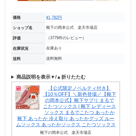
価格
¥1,782円
靴下の岡本公式 楽天市場店
ショップ名
（3779件のレビュー）
評価
在庫あり
在庫状況
送料無料
送料
商品説明を表示▼/▲折りたたむ
【公式限定ノベルティ付き】
【10％OFF】＼新色登場／【靴下
の岡本公式】靴下サプリ まるで
こたつソックス | 靴下 レディース
ソックス まるでこたつ あったか
靴下 あったか 冷え取り あったかグッズ ルー
ムソックス あったかソックス こたつソックス
靴下の岡本公式 楽天市場店