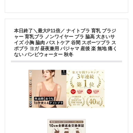
本日終了＼最大P11倍／ ナイトブラ 育乳 ブラジ
ャー 育乳ブラ ノンワイヤー ブラ 脇高 大きいサ
イズ 小胸 脇肉 バストケア 谷間 スポーツブラ ス
ポブラ ヨガ 昼夜兼用 パジャマ 産後 楽 無地 痛く
ない バンビウォーター 秋冬