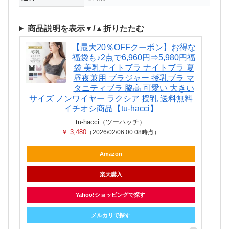
商品説明を表示▼/▲折りたたむ
【最大20％OFFクーポン】お得な
福袋も♪2点で6,960円⇒5,980円福
袋 美乳ナイトブラ ナイトブラ 夏
昼夜兼用 ブラジャー 授乳ブラ マ
タニティブラ 脇高 可愛い 大きい
サイズ ノンワイヤー ラクシア 授乳 送料無料
イチオシ商品【tu-hacci】
tu-hacci（ツーハッチ）
￥ 3,480
（2026/02/06 00:08時点）
Amazon
楽天購入
Yahoo!ショッピングで探す
メルカリで探す