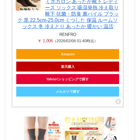
くホカロン あったか靴下 レディ
ース ソックス 吸湿発熱 冷え取り
靴下 抗菌・防臭 裏パイル ブラッ
ク 黒 22.5cm-25.0cm くつした 保温 ルームソ
ックス 冬 冷えとり あったか 暖かい 温活
RENFRO
￥ 1,006
（2026/02/06 01:40時点）
Amazon
楽天購入
Yahoo!ショッピングで探す
メルカリで探す