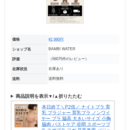
価格
¥2,990円
BAMBI WATER
ショップ名
（56075件のレビュー）
評価
在庫あり
在庫状況
送料無料
送料
商品説明を表示▼/▲折りたたむ
本日終了＼P2倍／ ナイトブラ 育
乳 ブラジャー 育乳ブラ ノンワイ
ヤー ブラ 脇高 大きいサイズ 小胸
脇肉 バストケア 谷間 スポーツブ