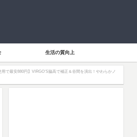
全
生活の質向上
用で最安880円】VIRGO’S脇高で補正＆谷間を演出！やわらかノ