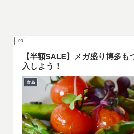
PR
【半額SALE】メガ盛り博多
入しよう！
食品