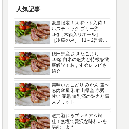
人気記事
数量限定！スポット入荷！
ルスティック ブリー約
1kg［木箱入りホール］
［冷蔵のみ］【1～2営業日
以内に出荷】賞味期限 2025
年2月27日 | セレスト
秋田県産 あきたこまち
（cerest）
10kg 白米の魅力と特徴を徹
底解説！おすすめレシピも
紹介
美味いとこどり みかん 選べ
る内容量 和歌山県産 赤秀
甘い 完熟 選別済の魅力と購
入メリット
魅力溢れるプレミアム銀
鮭！無塩で贅沢な味わいを
堪能しよう