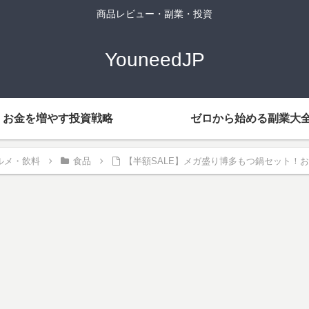
商品レビュー・副業・投資
YouneedJP
お金を増やす投資戦略
ゼロから始める副業大
ルメ・飲料
食品
【半額SALE】メガ盛り博多もつ鍋セット！