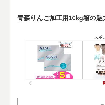
青森りんご加工用10kg箱の
スポ