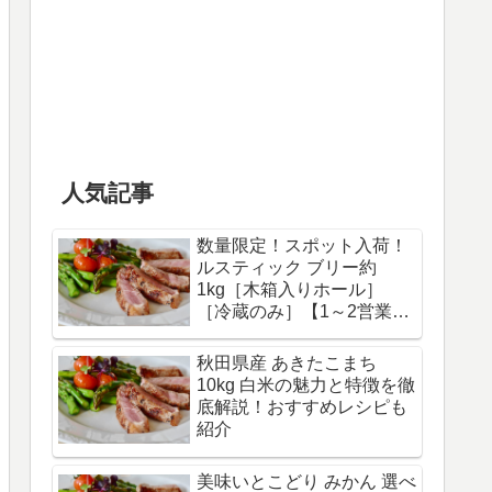
人気記事
数量限定！スポット入荷！
ルスティック ブリー約
1kg［木箱入りホール］
［冷蔵のみ］【1～2営業日
以内に出荷】賞味期限 2025
年2月27日 | セレスト
秋田県産 あきたこまち
（cerest）
10kg 白米の魅力と特徴を徹
底解説！おすすめレシピも
紹介
美味いとこどり みかん 選べ