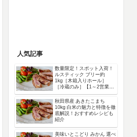
人気記事
数量限定！スポット入荷！
ルスティック ブリー約
1kg［木箱入りホール］
［冷蔵のみ］【1～2営業日
以内に出荷】賞味期限 2025
年2月27日 | セレスト
秋田県産 あきたこまち
（cerest）
10kg 白米の魅力と特徴を徹
底解説！おすすめレシピも
紹介
美味いとこどり みかん 選べ