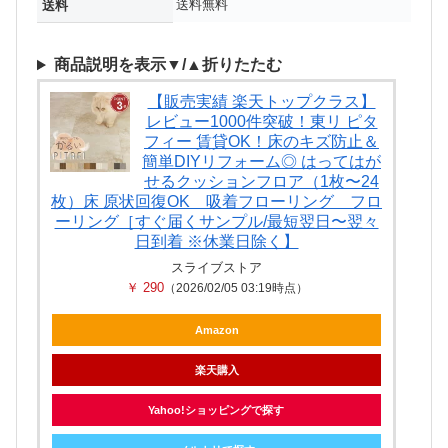
送料無料
送料
商品説明を表示▼/▲折りたたむ
【販売実績 楽天トップクラス】
レビュー1000件突破！東リ ピタ
フィー 賃貸OK！床のキズ防止＆
簡単DIYリフォーム◎ はってはが
せるクッションフロア（1枚〜24
枚）床 原状回復OK 吸着フローリング フロ
ーリング［すぐ届くサンプル/最短翌日〜翌々
日到着 ※休業日除く】
スライブストア
￥ 290
（2026/02/05 03:19時点）
Amazon
楽天購入
Yahoo!ショッピングで探す