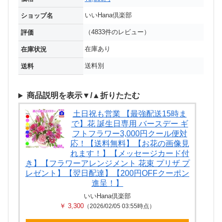
いいHana倶楽部
ショップ名
（4833件のレビュー）
評価
在庫あり
在庫状況
送料別
送料
商品説明を表示▼/▲折りたたむ
土日祝も営業 【最強配送15時ま
で】花 誕生日専用 バースデー ギ
フトフラワー3,000円クール便対
応！【送料無料】【お花の画像見
れます！】【メッセージカード付
き】【フラワーアレンジメント 花束 プリザ プ
レゼント】【翌日配達】【200円OFFクーポン
進呈！】
いいHana倶楽部
￥ 3,300
（2026/02/05 03:55時点）