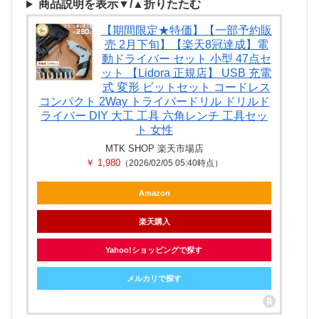
商品説明を表示▼/▲折りたたむ
【期間限定★特価】【一部予約販
売 2月下旬】【楽天8冠達成】電
動ドライバー セット 小型 47点セ
ット 【Lidora 正規店】 USB 充電
式 変形 ビットセット コードレス
コンパクト 2Way トライバードリル ドリルド
ライバー DIY 大工 工具 六角レンチ 工具セッ
ト 女性
MTK SHOP 楽天市場店
￥ 1,980
（2026/02/05 05:40時点）
Amazon
楽天購入
Yahoo!ショッピングで探す
メルカリで探す