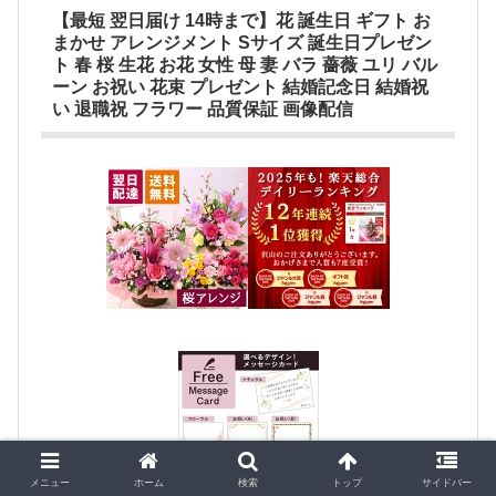
【最短 翌日届け 14時まで】花 誕生日 ギフト お
まかせ アレンジメント Sサイズ 誕生日プレゼン
ト 春 桜 生花 お花 女性 母 妻 バラ 薔薇 ユリ バル
ーン お祝い 花束 プレゼント 結婚記念日 結婚祝
い 退職祝 フラワー 品質保証 画像配信
メニュー
ホーム
検索
トップ
サイドバー