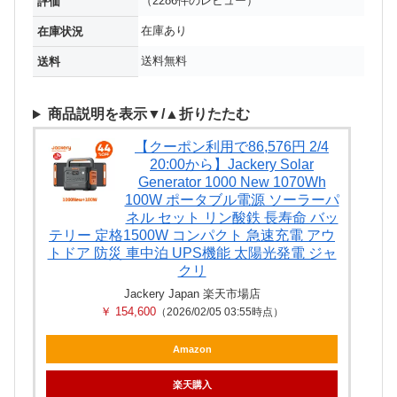
（2286件のレビュー）
評価
在庫あり
在庫状況
送料無料
送料
商品説明を表示▼/▲折りたたむ
【クーポン利用で86,576円 2/4
20:00から】Jackery Solar
Generator 1000 New 1070Wh
100W ポータブル電源 ソーラーパ
ネル セット リン酸鉄 長寿命 バッ
テリー 定格1500W コンパクト 急速充電 アウ
トドア 防災 車中泊 UPS機能 太陽光発電 ジャ
クリ
Jackery Japan 楽天市場店
￥ 154,600
（2026/02/05 03:55時点）
Amazon
楽天購入