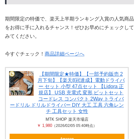
期間限定の特価で、楽天上半期ランキング入賞の人気商品
をお得に手に入れるチャンス！ぜひお早めにチェックして
みてください。
今すぐチェック！
商品詳細ページへ
【期間限定★特価】【一部予約販売 2
月下旬】【楽天8冠達成】電動ドライバ
ー セット 小型 47点セット 【Lidora 正
規店】 USB 充電式 変形 ビットセット
コードレス コンパクト 2Way トライバ
ードリル ドリルドライバー DIY 大工 工具 六角レン
チ 工具セット 女性
MTK SHOP 楽天市場店
￥ 1,980
（2026/02/05 05:40時点）
Amazon