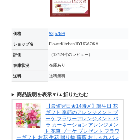
価格
¥3,575円
FlowerKitchenJIYUGAOKA
ショップ名
（12424件のレビュー）
評価
在庫あり
在庫状況
送料無料
送料
商品説明を表示▼/▲折りたたむ
【最短翌日★14時〆】誕生日 花
ギフト 季節のアレンジメント ブ
ーケ フラワーアレンジメント バ
ラ カーネーション アレンジメン
ト 花束 ブーケ プレゼント フラワ
ーギフト お花 生花 贈り物 薔薇 おしゃれ バレ