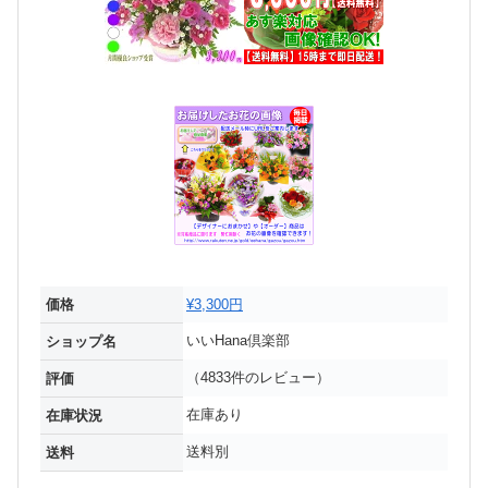
価格
¥3,300円
いいHana倶楽部
ショップ名
（4833件のレビュー）
評価
在庫あり
在庫状況
送料別
送料