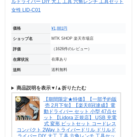
価格
¥1,881円
MTK SHOP 楽天市場店
ショップ名
（1626件のレビュー）
評価
在庫あり
在庫状況
送料無料
送料
商品説明を表示▼/▲折りたたむ
【期間限定★特価】【一部予約販
売 2月下旬】【楽天8冠達成】電
動ドライバー セット 小型 47点セ
ット 【Lidora 正規店】 USB 充電
式 変形 ビットセット コードレス
コンパクト 2Way トライバードリル ドリルド
ライバー DIY 大工 工具 六角レンチ 工具セッ