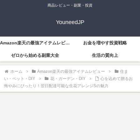
商品レビュー・副業・投資
YouneedJP
Amazon楽天の最強アイテムレビュー
お金を増やす投資戦略
ゼロから始める副業大全
生活の質向上
ホーム
Amazon楽天の最強アイテムレビュー
住ま
い・ペット・DIY
花・ガーデン・DIY
心を込めて贈るお
悔やみにぴったり！翌日配達可能な生花アレンジSの魅力