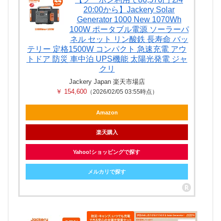
20:00から】Jackery Solar
Generator 1000 New 1070Wh
100W ポータブル電源 ソーラーパ
ネル セット リン酸鉄 長寿命 バッ
テリー 定格1500W コンパクト 急速充電 アウ
トドア 防災 車中泊 UPS機能 太陽光発電 ジャ
クリ
Jackery Japan 楽天市場店
￥ 154,600
（2026/02/05 03:55時点）
Amazon
楽天購入
Yahoo!ショッピングで探す
メルカリで探す