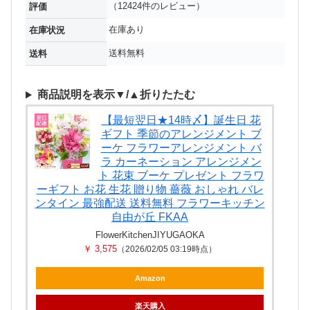
（12424件のレビュー）
評価
在庫あり
在庫状況
送料無料
送料
商品説明を表示▼/▲折りたたむ
【最短翌日★14時〆】誕生日 花
ギフト 季節のアレンジメント ブ
ーケ フラワーアレンジメント バ
ラ カーネーション アレンジメン
ト 花束 ブーケ プレゼント フラワ
ーギフト お花 生花 贈り物 薔薇 おしゃれ バレ
ンタイン 最強配送 送料無料 フラワーキッチン
自由が丘 FKAA
FlowerKitchenJIYUGAOKA
￥ 3,575
（2026/02/05 03:19時点）
Amazon
楽天購入