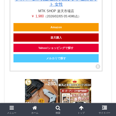
ト 女性
MTK SHOP 楽天市場店
￥ 1,980
（2026/02/05 05:40時点）
Amazon
楽天購入
Yahoo!ショッピングで探す
メルカリで探す
メニュー
ホーム
検索
トップ
サイドバー