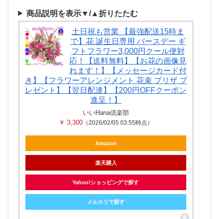
商品説明を表示▼/▲折りたたむ
土日祝も営業 【最強配送15時ま
で】花 誕生日専用 バースデー ギ
フトフラワー3,000円クール便対
応！【送料無料】【お花の画像見
れます！】【メッセージカード付
き】【フラワーアレンジメント 花束 プリザ プ
レゼント】【翌日配達】【200円OFFクーポン
進呈！】
いいHana倶楽部
￥ 3,300
（2026/02/05 03:55時点）
Amazon
楽天購入
Yahoo!ショッピングで探す
メルカリで探す