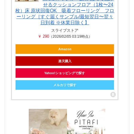
せるクッションフロア（1枚〜24
枚）床 原状回復OK 吸着フローリング フロ
ーリング［すぐ届くサンプル/最短翌日〜翌々
日到着 ※休業日除く】
スライブストア
￥ 290
（2026/02/05 03:19時点）
Amazon
楽天購入
Yahoo!ショッピングで探す
メルカリで探す