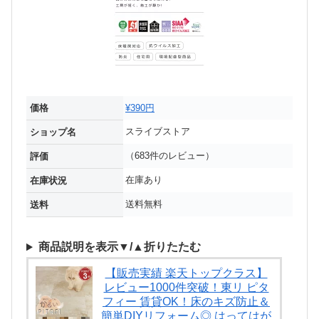
価格
¥390円
スライブストア
ショップ名
（683件のレビュー）
評価
在庫あり
在庫状況
送料無料
送料
商品説明を表示▼/▲折りたたむ
【販売実績 楽天トップクラス】
レビュー1000件突破！東リ ピタ
フィー 賃貸OK！床のキズ防止＆
簡単DIYリフォーム◎ はってはが