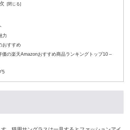
次
ト
魅力
のおすすめ
の楽天Amazonおすすめ商品ランキングトップ10 –
プ5
】
ます。猫用サングラスは一見するとファッションアイ