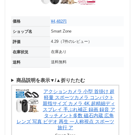
価格
¥4,482円
Smart Zone
ショップ名
4.29（7件のレビュー）
評価
在庫あり
在庫状況
送料無料
送料
商品説明を表示▼/▲折りたたむ
アクションカメラ 小型 首掛け 超
軽量 スポーツカメラ コンパクト
親指サイズ カメラ 4K 超精細ディ
スプレイ 手ぶれ補正 録画 録音 ア
タッチメント多数 磁石内蔵 広角
レンズ 写真 ビデオ 再生 一人称視点 スポーツ
旅行 ア