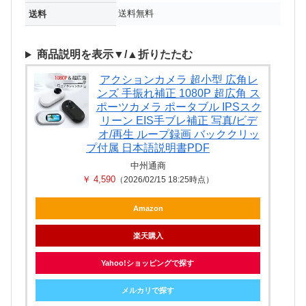
送料無料
送料
商品説明を表示▼/▲折りたたむ
アクションカメラ 超小型 広角レ
ンズ 手振れ補正 1080P 超広角 ス
ポーツカメラ ポータブル IPSスク
リーン EIS手ブレ補正 写真/ビデ
オ/再生 ループ録画 バッククリッ
プ付属 日本語説明書PDF
中州通商
￥ 4,590
（2026/02/15 18:25時点）
Amazon
楽天購入
Yahoo!ショッピングで探す
メルカリで探す