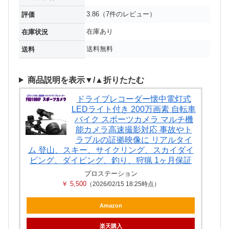
3.86（7件のレビュー）
評価
在庫あり
在庫状況
送料無料
送料
商品説明を表示▼/▲折りたたむ
ドライブレコーダー懐中電灯式
LEDライト付き 200万画素 自転車
バイク スポーツカメラ マルチ機
能カメラ高速撮影対応 事故やト
ラブルの証拠映像に リアルタイ
ム 登山、スキー、サイクリング、スカイダイ
ビング、ダイビング、釣り、狩猟 1ヶ月保証
プロステーション
￥ 5,500
（2026/02/15 18:25時点）
Amazon
楽天購入