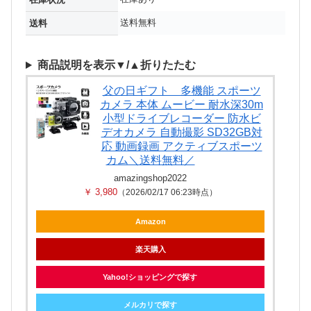
送料無料
送料
商品説明を表示▼/▲折りたたむ
父の日ギフト 多機能 スポーツ
カメラ 本体 ムービー 耐水深30m
小型ドライブレコーダー 防水ビ
デオカメラ 自動撮影 SD32GB対
応 動画録画 アクティブスポーツ
カム＼送料無料／
amazingshop2022
￥ 3,980
（2026/02/17 06:23時点）
Amazon
楽天購入
Yahoo!ショッピングで探す
メルカリで探す