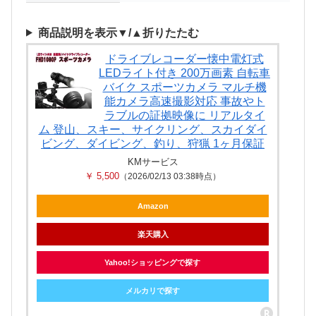
商品説明を表示▼/▲折りたたむ
ドライブレコーダー懐中電灯式
LEDライト付き 200万画素 自転車
バイク スポーツカメラ マルチ機
能カメラ高速撮影対応 事故やト
ラブルの証拠映像に リアルタイ
ム 登山、スキー、サイクリング、スカイダイ
ビング、ダイビング、釣り、狩猟 1ヶ月保証
KMサービス
￥ 5,500
（2026/02/13 03:38時点）
Amazon
楽天購入
Yahoo!ショッピングで探す
メルカリで探す