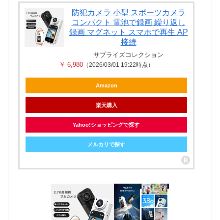
防犯カメラ 小型 スポーツカメラ
コンパクト 電池で録画 繰り返し
録画 マグネット スマホで再生 AP
接続
サプライズコレクション
￥ 6,980
（2026/03/01 19:22時点）
Amazon
楽天購入
Yahoo!ショッピングで探す
メルカリで探す