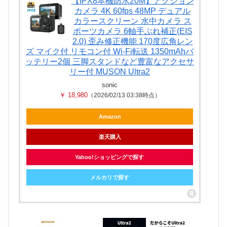
【IPX8本機防水20M】アクション
カメラ 4K 60fps 48MP デュアル
カラースクリーン 水中カメラ ス
ポーツカメラ 6軸手ぶれ補正(EIS
2.0) 歪み修正機能 170度広角レン
ズ マイク付 リモコン付 Wi-Fi転送 1350mAhバ
ッテリー2個 三脚スタンドなど豊富なアクセサ
リー付 MUSON Ultra2
sonic
￥ 18,980
（2026/02/13 03:38時点）
Amazon
楽天購入
Yahoo!ショッピングで探す
メルカリで探す