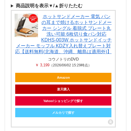
商品説明を表示▼/▲折りたたむ
ホットサンドメーカー 電気 パン
の耳まで焼けるホットサンドメー
カー シングル 着脱式 プレート丸
洗い可能 6枚切り食パン対応
KDHS-003W ホットサンドイッチ
メーカー モッフル KDZY入れ替えプレート対
応【送料無料(北海道、沖縄、離島は適用外)】
コウノトリのDVD
￥ 3,199
（2026/06/02 15:29時点）
Amazon
楽天購入
Yahoo!ショッピングで探す
メルカリで探す