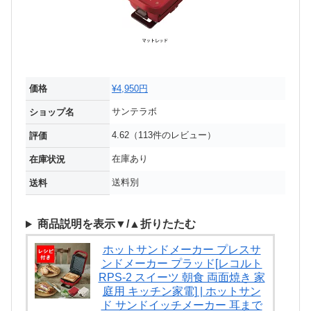
価格
¥4,950円
サンテラボ
ショップ名
4.62（113件のレビュー）
評価
在庫あり
在庫状況
送料別
送料
商品説明を表示▼/▲折りたたむ
ホットサンドメーカー プレスサ
ンドメーカー プラッド[レコルト
RPS-2 スイーツ 朝食 両面焼き 家
庭用 キッチン家電] | ホットサン
ド サンドイッチメーカー 耳まで