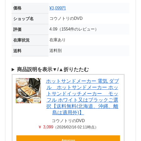
価格
¥3,099円
コウノトリのDVD
ショップ名
4.09（1554件のレビュー）
評価
在庫あり
在庫状況
送料別
送料
商品説明を表示▼/▲折りたたむ
ホットサンドメーカー 電気 ダブ
ル ホットサンドメーカー ホッ
トサンドイッチメーカー モッ
フル ホワイト又はブラックご選
択【送料無料(北海道、沖縄、離
島は適用外)】
コウノトリのDVD
￥ 3,099
（2026/02/16 02:11時点）
Amazon