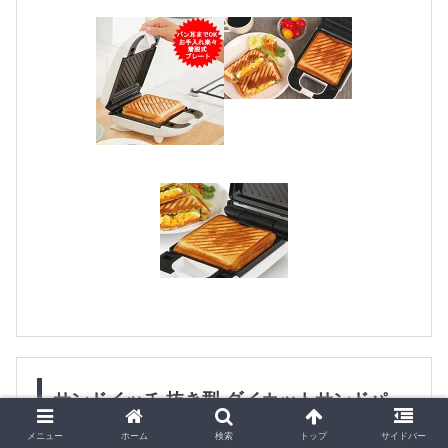
サンドイッチ 抜き型 ダイカットサンドパ
ンぬき型 ミッキーマウス （ ミッキー サン
メニュー
ホーム
検索
トップ
サイドバー
ドイッチメーカー お弁当 キャラ デコ弁 型