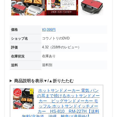
価格
¥3,099円
コウノトリのDVD
ショップ名
4.32（218件のレビュー）
評価
在庫あり
在庫状況
送料別
送料
商品説明を表示▼/▲折りたたむ
ホットサンドメーカー 電気 パン
の耳まで焼けるホットサンドメー
カー ビッグサンドメーカー モ
ッフル ホットサンドイッチメー
カー HS-810 RM-227H【送料
無料(北海道、沖縄、離島は適用外)】