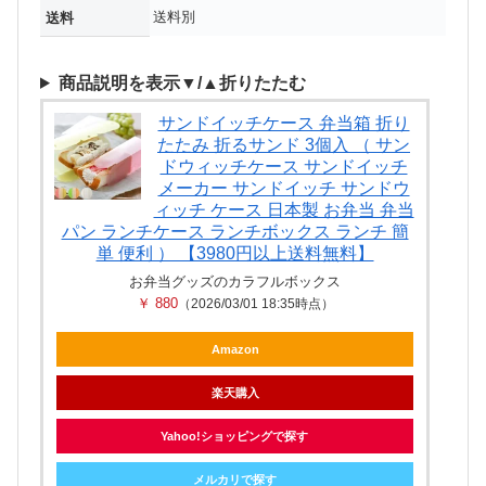
送料別
送料
商品説明を表示▼/▲折りたたむ
サンドイッチケース 弁当箱 折り
たたみ 折るサンド 3個入 （ サン
ドウィッチケース サンドイッチ
メーカー サンドイッチ サンドウ
ィッチ ケース 日本製 お弁当 弁当
パン ランチケース ランチボックス ランチ 簡
単 便利 ） 【3980円以上送料無料】
お弁当グッズのカラフルボックス
￥ 880
（2026/03/01 18:35時点）
Amazon
楽天購入
Yahoo!ショッピングで探す
メルカリで探す