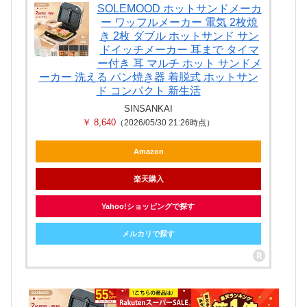
SOLEMOOD ホットサンドメーカ
ー ワッフルメーカー 電気 2枚焼
き 2枚 ダブル ホットサンド サン
ドイッチメーカー 耳まで タイマ
ー付き 耳 マルチ ホット サンドメ
ーカー 洗える パン焼き器 着脱式 ホットサン
ド コンパクト 新生活
SINSANKAI
￥ 8,640
（2026/05/30 21:26時点）
Amazon
楽天購入
Yahoo!ショッピングで探す
メルカリで探す