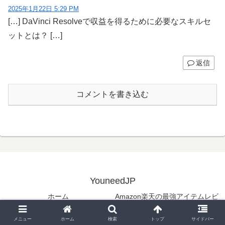
2025年1月22日 5:29 PM
[…] DaVinci Resolveで収益を得るために必要なスキルセ
ットとは？ […]
返信
コメントを書き込む
YouneedJP
ホーム
Amazon楽天の最強アイテムレビ
ュー
メニュー
ホーム
検索
トップ
サイドバー
お金を増やす投資戦略
ゼロから始める副業大全