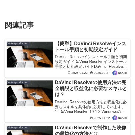
関連記事
【簡単】DaVinci Resolveインス
Video-production
トール手順と初期設定ガイド
DaVinci Resolveインストール手順と初期
設定ガイドDaVinci Resolveインストール
手順と初期設定ガイドDaVinci Resolve
は、プロフェッショナルな映像編集やカ
haruki
2025.01.22
2025.02.27
ラーグレーディングを行うための強力な
ソフトウェアで...
DaVinci Resolveの使用方法の完
Video-production
全解説と収益化に必要なスキルと
は？
DaVinci Resolveの使用方法と収益化に必
要なスキルを具体的に説明しています。
1. DaVinci Resolve 19.1.3 Windowsのイ
ンストールとセットアップ1.1. インスト
haruki
2025.01.22
ール手順DaVinci Resolve公...
DaVinci Resolveで制作した映像
Video-production
の収益化の方法とは