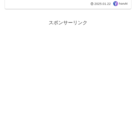
なアプローチが必要です。これらを実現
haruki
2025.01.22
するために、ポートフォリオ作成、クラ
イアントとのネットワーキン...
スポンサーリンク