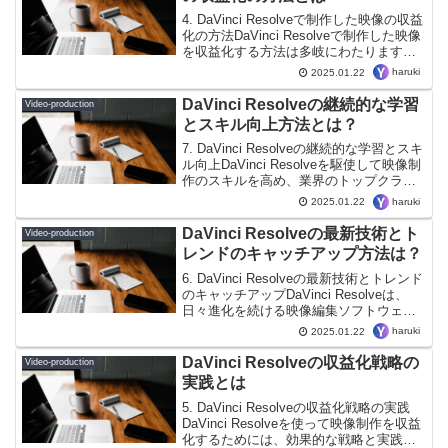
4. DaVinci Resolveで制作した映像の収益
化の方法DaVinci Resolveで制作した映像
を収益化する方法は多岐にわたります。
YouTubeでの広告収入やフリーランスの
haruki
2025.01.22
クライアントワーク、さらにはオンライ
ンコースや企業向け...
DaVinci Resolveの継続的な学習
Video-production
とスキル向上方法とは？
7. DaVinci Resolveの継続的な学習とスキ
ル向上DaVinci Resolveを駆使して映像制
作のスキルを高め、業界のトップクラス
のクリエイターになるためには、継続的
haruki
2025.01.22
な学習とスキル向上が不可欠です。最新
のツールや技術を学び、よ...
DaVinci Resolveの最新技術とト
Video-production
レンドのキャッチアップ方法は？
6. DaVinci Resolveの最新技術とトレンド
のキャッチアップDaVinci Resolveは、
日々進化を続ける映像編集ソフトウェア
であり、最新技術やトレンドをキャッチ
haruki
2025.01.22
アップすることは、映像制作のクオリテ
ィ向上に不可欠です。新しい...
DaVinci Resolveの収益化戦略の
Video-production
実践とは
5. DaVinci Resolveの収益化戦略の実践
DaVinci Resolveを使って映像制作を収益
化するためには、効果的な戦略と実践的