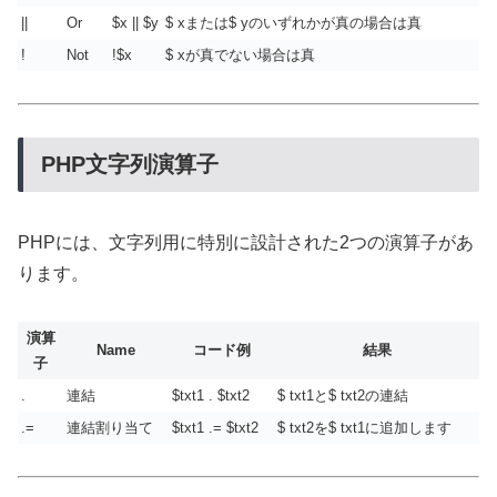
||
Or
$x || $y
$ xまたは$ yのいずれかが真の場合は真
!
Not
!$x
$ xが真でない場合は真
PHP文字列演算子
PHPには、文字列用に特別に設計された2つの演算子があ
ります。
演算
Name
コード例
結果
子
.
連結
$txt1 . $txt2
$ txt1と$ txt2の連結
.=
連結割り当て
$txt1 .= $txt2
$ txt2を$ txt1に追加します