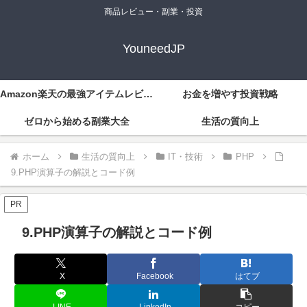
商品レビュー・副業・投資
YouneedJP
Amazon楽天の最強アイテムレビュー
お金を増やす投資戦略
ゼロから始める副業大全
生活の質向上
ホーム
生活の質向上
IT・技術
PHP
9.PHP演算子の解説とコード例
PR
9.PHP演算子の解説とコード例
X
Facebook
はてブ