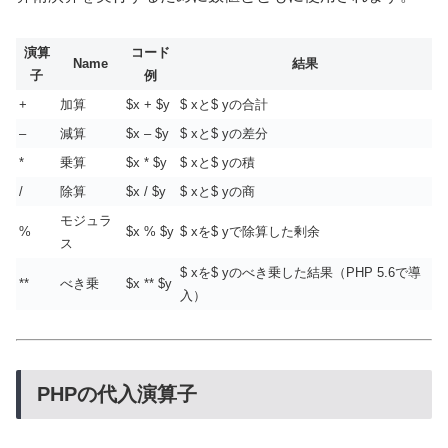
演算
コード
Name
結果
子
例
+
加算
$x + $y
$ xと$ yの合計
–
減算
$x – $y
$ xと$ yの差分
*
乗算
$x * $y
$ xと$ yの積
/
除算
$x / $y
$ xと$ yの商
モジュラ
%
$x % $y
$ xを$ yで除算した剰余
ス
$ xを$ yのべき乗した結果（PHP 5.6で導
**
べき乗
$x ** $y
入）
PHPの代入演算子