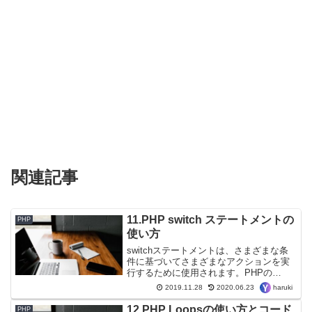
関連記事
11.PHP switch ステートメントの
PHP
使い方
switchステートメントは、さまざまな条
件に基づいてさまざまなアクションを実
行するために使用されます。PHPの
switch ステートメントswitchステートメ
haruki
2019.11.28
2020.06.23
ントを使用して 実行する多くのコードブ
ロックの1つを選択します。構文switc...
12.PHP Loopsの使い方とコード
PHP