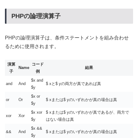
PHPの論理演算子
PHPの論理演算子は、条件ステートメントを組み合わせ
るために使用されます。
演算
コード
Name
結果
子
例
$x and
and
And
$ xと$ yの両方が真であれば真
$y
$x or
or
Or
$ xまたは$ yのいずれかが真の場合は真
$y
$x xor
$ xまたは$ yのいずれかが真であるが、両方で
xor
Xor
$y
はない場合は真
$x &&
&&
And
$ xまたは$ yのいずれかが真の場合は真
$y