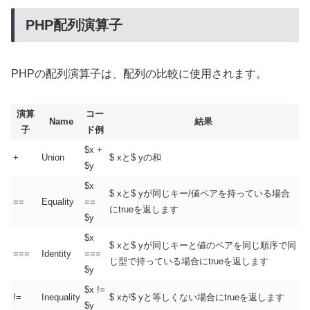
PHP配列演算子
PHPの配列演算子は、配列の比較に使用されます。
演算
コー
Name
結果
子
ド例
$x +
+
Union
$ xと$ yの和
$y
$x
$ xと$ yが同じキー/値ペアを持っている場合
==
Equality
==
にtrueを返します
$y
$x
$ xと$ yが同じキーと値のペアを同じ順序で同
===
Identity
===
じ型で持っている場合にtrueを返します
$y
$x !=
!=
Inequality
$ xが$ yと等しくない場合にtrueを返します
$y