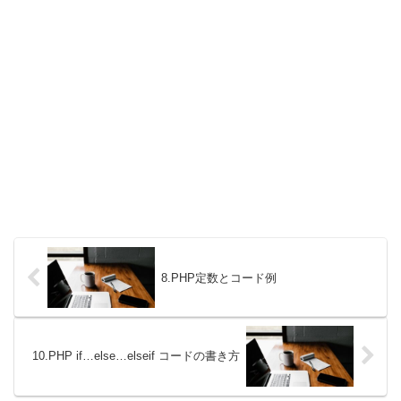
8.PHP定数とコード例
10.PHP if…else…elseif コードの書き方