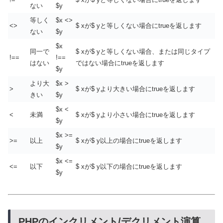
ない
$y
等しく
$x <>
<>
$ xが$ yと等しくない場合にtrueを返します
ない
$y
$x
同一で
$ xが$ yと等しくない場合、または同じタイプ
!==
!==
はない
ではない場合にtrueを返します
$y
より大
$x >
>
$ xが$ yより大きい場合にtrueを返します
きい
$y
$x <
<
未満
$ xが$ yより小さい場合にtrueを返します
$y
$x >=
>=
以上
$ xが$ y以上の場合にtrueを返します
$y
$x <=
<=
以下
$ xが$ y以下の場合にtrueを返します
$y
PHPのインクリメント/デクリメント演算