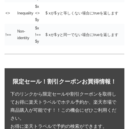
$x
<>
Inequality
<>
$ xが$ yと等しくない場合にtrueを返します
$y
$x
Non-
!==
!==
$ xが$ yと同一でない場合にtrueを返します
identity
$y
限定セール！割引クーポンお買得情報！
下のリンクから限定セールや割引クーポンを取得し
てお得に楽天トラベルでホテル予約か、楽天市場で
商品購入が可能です！！この機会にぜひご利用くだ
さい。
お得に楽天トラベルで予約の検索ができます。