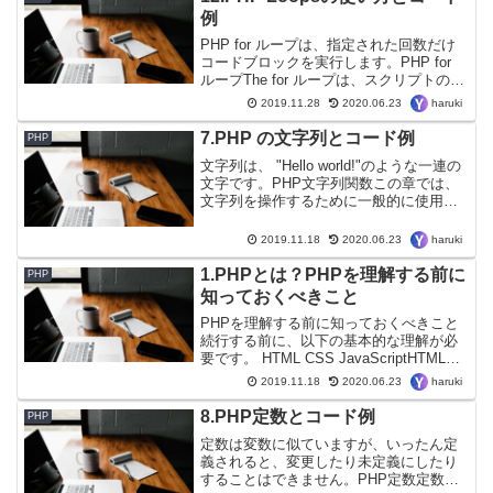
例
PHP for ループは、指定された回数だけ
コードブロックを実行します。PHP for
ループThe for ループは、スクリプトの実
行回数を事前に知っている場合に使用さ
haruki
2019.11.28
2020.06.23
れます。構文for (init counter; test count...
7.PHP の文字列とコード例
PHP
文字列は、 "Hello world!"のような一連の
文字です。PHP文字列関数この章では、
文字列を操作するために一般的に使用さ
れるいくつかの関数を見ていきます。文
字列の長さを取得するPHPのstrlen() 関数
haruki
2019.11.18
2020.06.23
は、文字列の長さを返します...
1.PHPとは？PHPを理解する前に
PHP
知っておくべきこと
PHPを理解する前に知っておくべきこと
続行する前に、以下の基本的な理解が必
要です。 HTML CSS JavaScriptHTMLや
CSSを最初に勉強したい場合は、この記
haruki
2019.11.18
2020.06.23
事から順番に49まで参照してください。
HTMLとはPHPとは？ PHP...
8.PHP定数とコード例
PHP
定数は変数に似ていますが、いったん定
義されると、変更したり未定義にしたり
することはできません。PHP定数定数