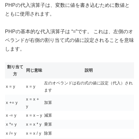
PHPの代入演算子は、変数に値を書き込むために数値と
ともに使用されます。
PHPの基本的な代入演算子は “=”です。 これは、左側のオ
ペランドが右側の割り当て式の値に設定されることを意味
します。
割り当て
同じ意味
説明
方
左のオペランドは右の式の値に設定（代入）され
x = y
x = y
ます
x = x +
x += y
加算
y
x -= y
x = x – y
減算
x *= y
x = x * y
乗算
x /= y
x = x / y
除算