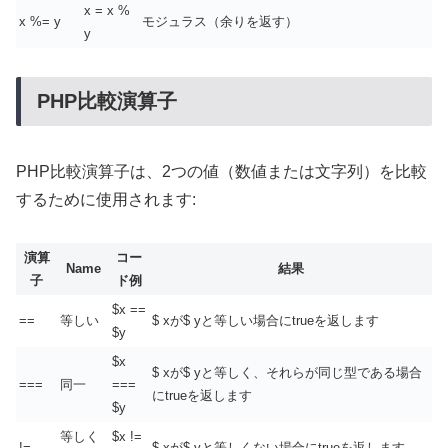
x = x %
x %= y
モジュラス（余りを返す）
y
PHP比較演算子
PHP比較演算子は、2つの値（数値または文字列）を比較
するために使用されます:
演算
コー
Name
結果
子
ド例
$x ==
==
等しい
$ xが$ yと等しい場合にtrueを返します
$y
$x
$ xが$ yと等しく、それらが同じ型である場合
===
同一
===
にtrueを返します
$y
等しく
$x !=
!=
$ xが$ yと等しくない場合にtrueを返します