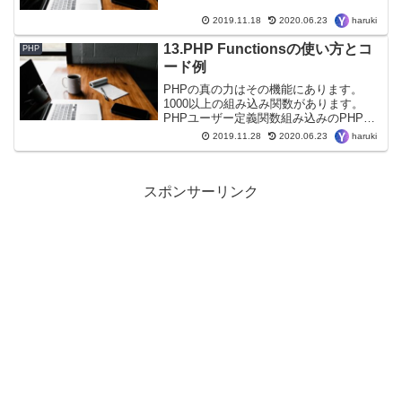
は、単純な値の識別子（名前）です。 ス
クリプト中に値を変更することはできま
haruki
2019.11.18
2020.06.23
せん。有効な定数名は、文字またはアン
ダースコアで始まります...
13.PHP Functionsの使い方とコ
PHP
ード例
PHPの真の力はその機能にあります。
1000以上の組み込み関数があります。
PHPユーザー定義関数組み込みのPHP関
数に加えて、独自の関数を作成できま
haruki
2019.11.28
2020.06.23
す。関数は、プログラムで繰り返し使用
できるステートメントのブロックです。
ページが読み込まれ...
スポンサーリンク